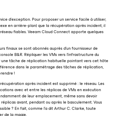
ice d’exception. Pour proposer un service facile à utiliser,
exe en arrière-plan) que la récupération après incident, il
es réseau fiables. Veeam Cloud Connect apporte quelques
sateurs finaux se sont abonnés auprès d’un fournisseur de
r console B&R. Répliquer les VMs vers l’infrastructure du
r une tâche de réplication habituelle pointant vers cet hôte
ifférence dans le paramétrage des tâches de réplication,
prendre !
récupération après incident est supprimé : le réseau. Les
ations avec et entre les réplicas de VMs en exécution
pendamment de leur emplacement, même sans devoir
éplicas avant, pendant ou après le basculement. Vous
le ? En fait, comme l’a dit Arthur C. Clarke, toute
r de la magie.