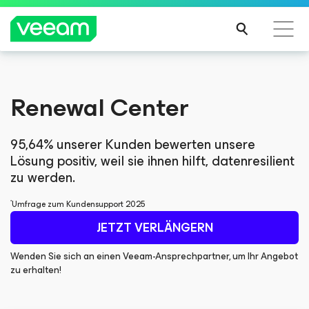
Hinweise von Veeam für Kunden, die vom Content-
Hinweise von Veeam für Kunden, die vom Content-
Renewal Center
Update von CrowdStrike betroffen sind
Update von CrowdStrike betroffen sind
MEH
MEH
R
R
95,64% unserer Kunden bewerten unsere
ERFA
ERFA
Lösung positiv, weil sie ihnen hilft, datenresilient
HRE
HRE
zu werden.
N
N
*
Umfrage zum Kundensupport 2025
JETZT VERLÄNGERN
Wenden Sie sich an einen Veeam-Ansprechpartner, um Ihr Angebot
zu erhalten!