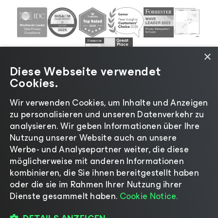
×
Diese Webseite verwendet
Cookies.
Wir verwenden Cookies, um Inhalte und Anzeigen
zu personalisieren und unseren Datenverkehr zu
©2026 Veeam® Software |
Datenschutzrichtlinie
|
analysieren. Wir geben Informationen über Ihre
Cookies
|
Rechtliches
|
Lizenzierungsrichtlinie
|
Nutzung unserer Website auch an unsere
Lieferanten-Ressourcen
|
Impressum
Werbe- und Analysepartner weiter, die diese
möglicherweise mit anderen Informationen
kombinieren, die Sie ihnen bereitgestellt haben
oder die sie im Rahmen Ihrer Nutzung ihrer
Dienste gesammelt haben.
Cookie Notice.
Sprache ändern