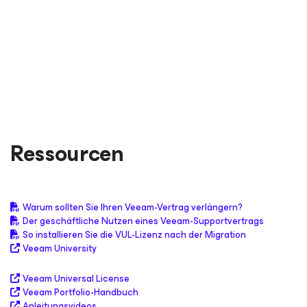
VOLLSTÄNDIGE BEWERTUNG LESEN
VOLLSTÄNDIGE BEWERTUNG LESEN
VOLLSTÄNDIGE BEWERTUNG LESEN
VOLLSTÄNDIGE BEWERTUNG LESEN
Ressourcen
Warum sollten Sie Ihren Veeam-Vertrag verlängern?
Der geschäftliche Nutzen eines Veeam-Supportvertrags
So installieren Sie die VUL-Lizenz nach der Migration
Veeam University
Veeam Universal License
Veeam Portfolio-Handbuch
Anleitungsvideos