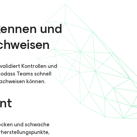
rkennen und
achweisen
alidiert Kontrollen und
sodass Teams schnell
nachweisen können.
ent
Flecken und schwache
rherstellungspunkte,