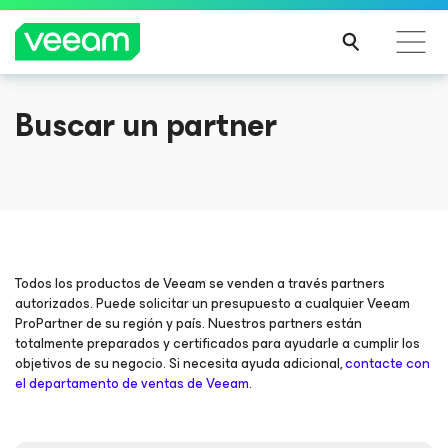
JUST ANNOUNCED
Dive into the 2025 Session Lineup
Buscar un partner
Guía de Veeam para los clientes afectados por la
actualización de contenido de CrowdStrike
The 2025 VeeamON agenda is here, and it’s the best yet.
Register now and create your perfect San Diego lineup
MÁS
INFO
EXPLORE SESSIONS
RMA
CIÓN
Todos los productos de Veeam se venden a través partners
autorizados. Puede solicitar un presupuesto a cualquier Veeam
ProPartner de su región y país. Nuestros partners están
totalmente preparados y certificados para ayudarle a cumplir los
objetivos de su negocio. Si necesita ayuda adicional,
contacte con
el departamento de ventas de Veeam
.