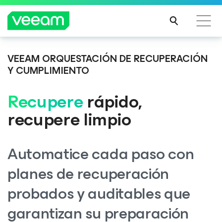
VEEAM ORQUESTACIÓN DE RECUPERACIÓN
Guía de Veeam para los clientes afectados por la
Y CUMPLIMIENTO
actualización de contenido de CrowdStrike
MÁS
Recupere
rápido,
INFO
RMA
recupere limpio
CIÓN
Automatice cada paso con
planes de recuperación
probados y auditables que
garantizan su preparación