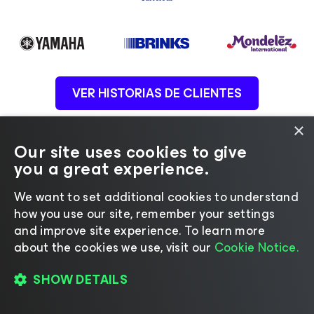
VER HISTORIAS DE CLIENTES
×
Our site uses cookies to give
you a great experience.
Consulte las calificaciones de
We want to set additional cookies to understand
how you use our site, remember your settings
nuestros clientes
and improve site experience. ​To learn more
about the cookies we use, visit our
Cookie Notice.
SHOW DETAILS