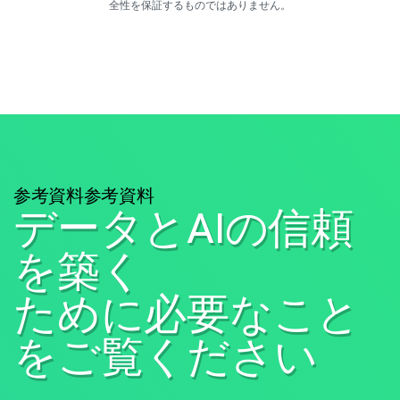
全性を保証するものではありません。
参考資料参考資料
データとAIの信頼
を築く
ために必要なこと
をご覧ください