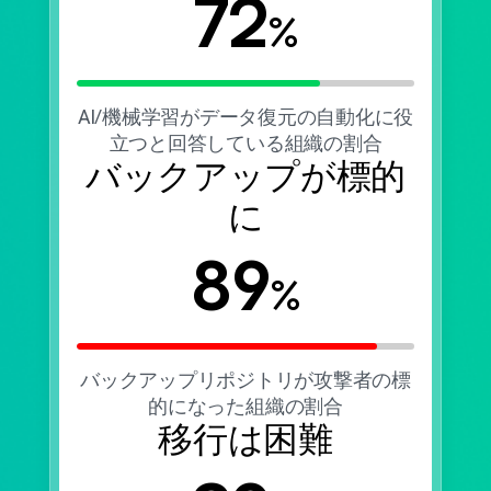
72
%
AI/機械学習がデータ復元の自動化に役
立つと回答している組織の割合
バックアップが標的
に
89
%
バックアップリポジトリが攻撃者の標
的になった組織の割合
移行は困難