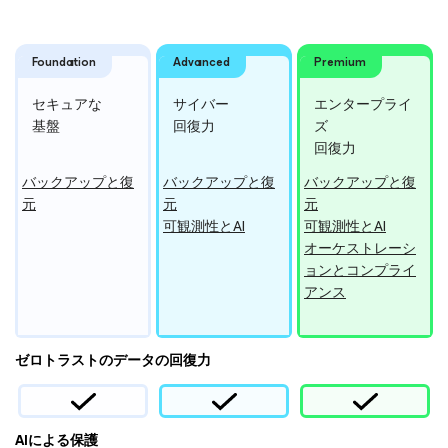
Foundation
Advanced
Premium
セキュアな
サイバー
エンター
プライ
基盤
回復力
ズ
回復力
バックアップと復
バックアップと復
バックアップと復
元
元
元
可観測性とAI
可観測性とAI
オーケストレーシ
ョンとコンプライ
アンス
ゼロトラストのデータの回復力
AIによる保護