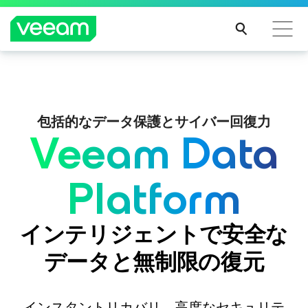
CrowdStrikeのコンテンツ更新によって影響を受け
Veeam DataAI Command Platform
。
1つのプラ
るお客様向けのVeeamのガイダンス
ットフォーム。フルコントロール。
包括的なデータ保護とサイバー回復力
続き
Veeam Data
を読
む
今すぐ詳細を見る
Platform
インテリジェントで安全な
データと無制限の復元
インスタントリカバリ、高度なセキュリテ