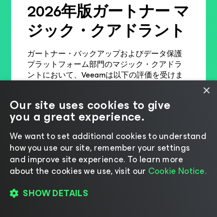
2026年版ガートナー マ
ジック・クアドラント
ガートナー・バックアップおよびデータ保護
プラットフォーム部門のマジック・クアドラ
ントにおいて、Veeamは以下の評価を受けま
した。
×
Our site uses cookies to give
実行能力において7年連続で最上位の位置づけ
you a great experience.
10年連続でリーダーの1社と評価
We want to set additional cookies to understand
how you use our site, remember your settings
レポート全文を読む
and improve site experience. ​To learn more
about the cookies we use, visit our
Cookie Notice.
SHOW DETAILS