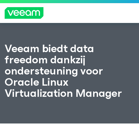
Richtlijnen van Veeam voor klanten die zijn
Veeam biedt data
getroffen door de content-update van
CrowdStrike
freedom dankzij
MEE
ondersteuning voor
R
LEZE
Oracle Linux
N
Virtualization Manager