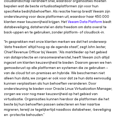
cloudlandschap verandert snel, waardoor organisaties moeten
bepalen wat de beste virtualisatieplatformen zijn voor hun
specifieke bedrijfsbehoeften. Als reactie hierop breidt Veeam zijn
ondersteuning voor deze platformen uit, waardoor haar 450.000
klanten meer keuzevrijheid krijgen. Het
Veeam Data Platform
biedt
databeveiliging, dataherstel en data freedom om data overal te
back-uppen en te gebruiken, zonder platform- of cloudlock-in.
“In gesprekken met onze klanten merken we dat het onderwerp
‘data freedom’ altijd hoog op de agenda staat”, zegt John Jester,
Chief Revenue Officer bij Veeam. “Als marktleider op het gebied
van dataprotectie en ransomwareherstel, heeft Veeam zich altijd
ingezet om klanten keuzevrijheid te bieden. Daarom geven we hen
gemoedsrust op alle platformen en systemen die ze gebruiken –
van de cloud tot on-premises en hybride. We beschermen niet
alleen hun data, we zorgen er ook voor dat ze hun data eenvoudig
kunnen verplaatsen als hun behoeften veranderen. Door
ondersteuning te bieden voor Oracle Linux Virtualization Manager,
zorgen we voor nog meer keuzevrijheid op het gebied van
virtualisatie. Organisaties kunnen hierdoor de platformen die het
beste bij hun behoeften passen selecteren en hier naartoe
migreren, terwijl ze tegelijkertijd naadloos databeheer, -beveiliging
en -protectie behouden.”