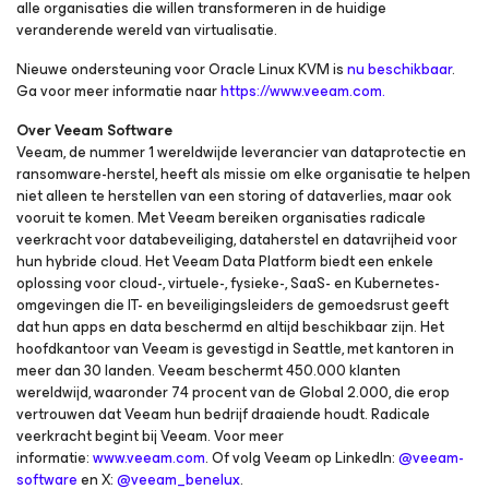
alle organisaties die willen transformeren in de huidige
veranderende wereld van virtualisatie.
Nieuwe ondersteuning voor Oracle Linux KVM is
nu beschikbaar
.
Ga voor meer informatie naar
https://www.veeam.com.
Over Veeam Software
Veeam, de nummer 1 wereldwijde leverancier van dataprotectie en
ransomware-herstel, heeft als missie om elke organisatie te helpen
niet alleen te herstellen van een storing of dataverlies, maar ook
vooruit te komen. Met Veeam bereiken organisaties radicale
veerkracht voor databeveiliging, dataherstel en datavrijheid voor
hun hybride cloud. Het Veeam Data Platform biedt een enkele
oplossing voor cloud-, virtuele-, fysieke-, SaaS- en Kubernetes-
omgevingen die IT- en beveiligingsleiders de gemoedsrust geeft
dat hun apps en data beschermd en altijd beschikbaar zijn. Het
hoofdkantoor van Veeam is gevestigd in Seattle, met kantoren in
meer dan 30 landen. Veeam beschermt 450.000 klanten
wereldwijd, waaronder 74 procent van de Global 2.000, die erop
vertrouwen dat Veeam hun bedrijf draaiende houdt. Radicale
veerkracht begint bij Veeam. Voor meer
informatie:
www.veeam.com
. Of volg Veeam op LinkedIn:
@veeam-
software
en X:
@veeam_benelux
.