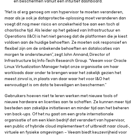
en beschermen vanuit één intuïtief dashboard.
“Het is al erg genoeg om van hypervisor te moeten veranderen,
maar als je ook je dataprotectie-oplossing moet veranderen dan
voegt dit nog meer risico en onzekerheid toe aan een toch al
chaotische tijd. Als leider op het gebied van Infrastructuur en
Operations (I&O) is het niet genoeg dat de platformen die je kiest
voldoen aan de huidige behoeften. Ze moeten ook responsief en
flexibel zijn om de onbekende behoeften en datalocaties van
morgen te ondersteunen”, zegt John Annand, Director of
Infrastructure bij Info-Tech Research Group. “Veeam voor Oracle
Linux Virtualization Manager helpt onze organisatie om haar
workloads daar onder te brengen waar het zakelijk gezien het
meest zinvol is, in plaats van daar waar het voor I&O het
eenvoudigst is om data te beveiligen en beschermen.”
Gebruikers hoeven niet te leren werken met nieuwe tools of
nieuwe hardware en licenties aan te schaffen. Ze kunnen meer tijd
besteden aan zakelijke initiatieven en minder tijd aan het beheren
van back-ups. Of het nu gaat om een grote internationale
organisatie of om een klein bedrijf dat verandert van hypervisor,
een public of hybride cloud implementeert of uitbreidt naar cloud-,
virtuele en fysieke omgevingen – Veeam biedt keuzevrijheid voor