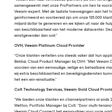
samengewerkt met onze ProPartners om hen te voorzien
Veeam-expert. Met de laatste toevoegingen aan het 
geïnformeerd en voorbereid zijn om onze 135.000 klan
miljard dollar te genereren en we kijken uit naar de hu
van beschikbaarheid van het moderne datacenter. De
winstgevender dan ooit.”
OVH, Veeam Platinum Cloud Provider
“Onze klanten vertellen ons steeds vaker dat hun appl
Bekkai, Cloud Product Manager bij OVH. “Met Veeam Cl
voorzien van een eenvoudige, veilige en betaalbare ma
wij extra beschikbaarheid en beveiligingsdiensten kunne
het een win-winsituatie.”
Colt Technology Services, Veeam Gold Cloud Provi
“We bieden onze klanten en channelpartners al sinds 20
Wetton, Portfolio Manager bij Colt. “Door multi-tena
Veeam Cloud Connect het eenvoudiger voor onze part