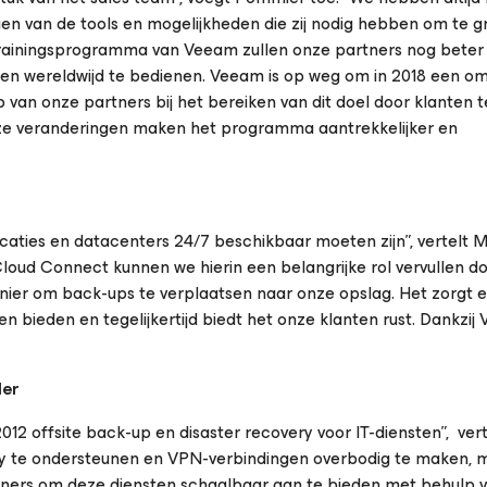
 van de tools en mogelijkheden die zij nodig hebben om te gr
trainingsprogramma van Veeam zullen onze partners nog beter
ten wereldwijd te bedienen. Veeam is op weg om in 2018 een om
lp van onze partners bij het bereiken van dit doel door klanten 
ze veranderingen maken het programma aantrekkelijker en
icaties en datacenters 24/7 beschikbaar moeten zijn”, vertelt 
oud Connect kunnen we hierin een belangrijke rol vervullen do
nier om back-ups te verplaatsen naar onze opslag. Het zorgt e
n bieden en tegelijkertijd biedt het onze klanten rust. Dankzij
der
12 offsite back-up en disaster recovery voor IT-diensten”, vert
ncy te ondersteunen en VPN-verbindingen overbodig te maken, 
ners om deze diensten schaalbaar aan te bieden met behulp 