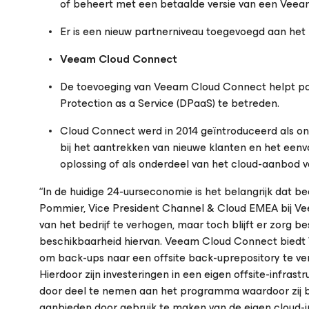
of beheert met een betaalde versie van een Veea
Er is een nieuw partnerniveau toegevoegd aan het
Veeam Cloud Connect
De toevoeging van Veeam Cloud Connect helpt par
Protection as a Service (DPaaS) te betreden.
Cloud Connect werd in 2014 geïntroduceerd als on
bij het aantrekken van nieuwe klanten en het een
oplossing of als onderdeel van het cloud-aanbod 
“In de huidige 24-uurseconomie is het belangrijk dat be
Pommier, Vice President Channel & Cloud EMEA bij Vee
van het bedrijf te verhogen, maar toch blijft er zorg b
beschikbaarheid hiervan. Veeam Cloud Connect biedt V
om back-ups naar een offsite back-uprepository te ver
Hierdoor zijn investeringen in een eigen offsite-infra
door deel te nemen aan het programma waardoor zij b
aanbieden door gebruik te maken van de eigen cloud-in