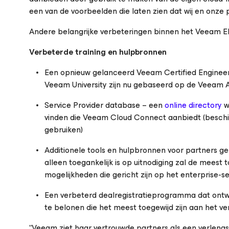
een van de voorbeelden die laten zien dat wij en onze p
Andere belangrijke verbeteringen binnen het Veeam 
Verbeterde training en hulpbronnen
Een opnieuw gelanceerd Veeam Certified Engineer
Veeam University zijn nu gebaseerd op de Veeam Ava
Service Provider database – een
online directory
w
vinden die Veeam Cloud Connect aanbiedt (beschi
gebruiken)
Additionele tools en hulpbronnen voor partners g
alleen toegankelijk is op uitnodiging zal de meest
mogelijkheden die gericht zijn op het enterprise-
Een verbeterd dealregistratieprogramma dat ontwi
te belonen die het meest toegewijd zijn aan het 
“Veeam ziet haar vertrouwde partners als een verlengs