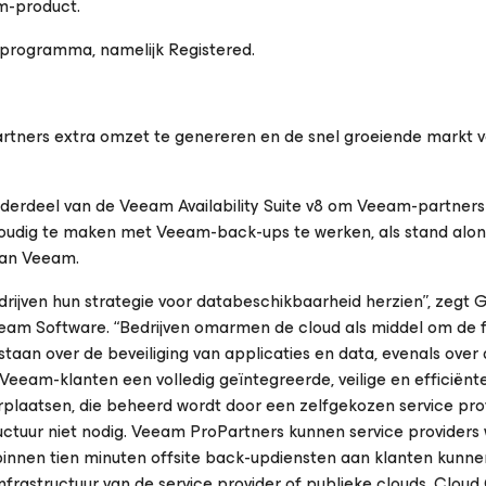
m-product.
 programma, namelijk Registered.
tners extra omzet te genereren en de snel groeiende markt 
derdeel van de Veeam Availability Suite v8 om Veeam-partners
voudig te maken met Veeam-back-ups te werken, als stand alo
van Veeam.
drijven hun strategie voor databeschikbaarheid herzien”, zegt G
am Software. “Bedrijven omarmen de cloud als middel om de fle
estaan over de beveiliging van applicaties en data, evenals over
eeam-klanten een volledig geïntegreerde, veilige en efficiënt
plaatsen, die beheerd wordt door een zelfgekozen service prov
structuur niet nodig. Veeam ProPartners kunnen service provider
innen tien minuten offsite back-updiensten aan klanten kunne
frastructuur van de service provider of publieke clouds. Cloud