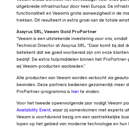
uitgebreide infrastructuur door heel Europa. De infras
functionaliteit en Veeam’s grote aanwezigheid in de ma
trekken. Dit resulteert in extra groei van de totale wins
Assyrus SRL, Veeam Gold ProPartner
“Veeam is een uitstekende investering voor ons, omdat 
Technical Director at Assyrus SRL. “Daar komt bij dat d
betekent dat we goed voorbereid zijn om onze klanten
bedrijf. De extra hulpmiddelen binnen het ProPartne
wij Veeam-producten aanbieden.”
Alle producten van Veeam worden verkocht via geautor
bevinden. Deze partners bedienen gezamenlijk meer da
ProPartner-programma is
hier
te vinden.
Voor het tweede opeenvolgende jaar nodigt Veeam par
Availability Event
, waar zij samenkomen met experts uit
Veeam is voortdurend bezig om een aantrekkelijke busi
lopen op het gebied van moderne technologie en hun k