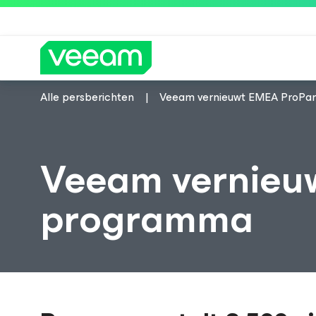
Alle persberichten
Veeam vernieuwt EMEA ProPa
Richtlijnen van Veeam voor klanten die
Veeam vernieu
programma