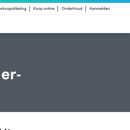
erkoopafdeling
Koop online
Onderhoud
Aanmelden
Strike
MEER LEZEN
er-