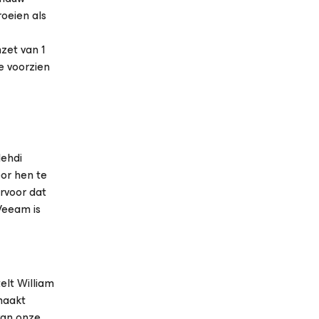
oeien als
zet van 1
te voorzien
Mehdi
or hen te
rvoor dat
 Veeam is
elt William
maakt
van onze