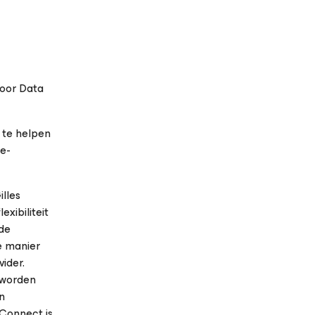
voor Data
 te helpen
ne-
illes
xibiliteit
 de
e manier
ider.
s worden
n
 Connect is