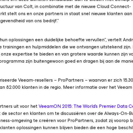
tructuur van Colt, in combinatie met de nieuwe Cloud Connect-
rkt stelt ons en onze partners in staat snel nieuwe klanten aan
tgevendheid van ons bedrijf.”
hun oplossingen een duidelijke behoefte vervullen”, vertelt And
e trainingen en hulpmiddelen die we ontvangen uitstekend zijn. 
 onze expertise te bieden en van grotere waarde kunnen zijn v
r-programma zijn buitengewoon goed en dragen bij aan de mani
iseerde Veeam-resellers – ProPartners – waarvan er zich 15.3
n 82.000 klanten in de regio. Meer informatie over het Veeam
tners uit voor het
VeeamON 2015: The World’s Premier Data C
 de sector en klanten om te discussiëren over de Always-On-Bu
ness-omgeving te creëren voor ProPartners, zodat zij voorop bl
lanten oplossingen kunnen blijven bieden die een hoge besch