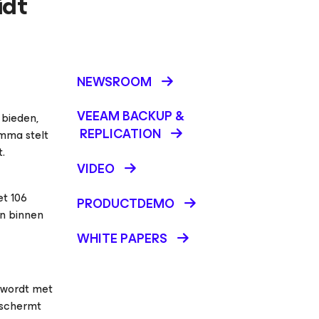
idt
NEWSROOM
VEEAM BACKUP &
 bieden,
REPLICATION
mma stelt
.
VIDEO
et 106
PRODUCTDEMO
en binnen
WHITE PAPERS
 wordt met
eschermt