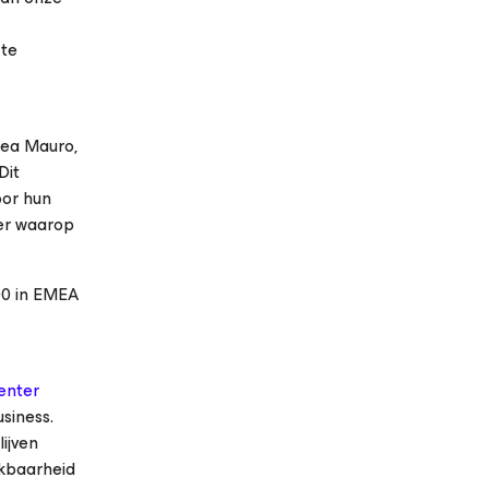
 te
rea Mauro,
Dit
oor hun
er waarop
00 in EMEA
enter
siness.
ijven
ikbaarheid