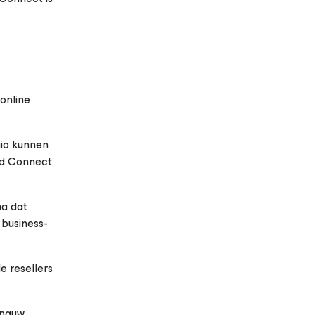
online
gio kunnen
ud Connect
ma dat
 business-
e resellers
 nauw