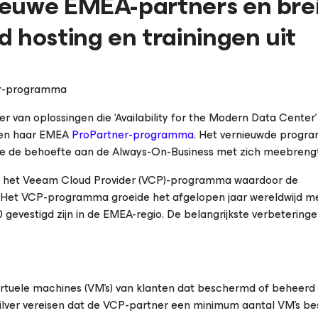
ieuwe EMEA-partners en bre
 hosting en trainingen uit
er-programma
er van oplossingen die ‘Availability for the Modern Data Center’
nnen haar EMEA
ProPartner-programma
. Het vernieuwde progra
 die de behoefte aan de Always-On-Business met zich meebrengt
van het Veeam Cloud Provider (VCP)-programma waardoor de
. Het VCP-programma groeide het afgelopen jaar wereldwijd m
 gevestigd zijn in de EMEA-regio. De belangrijkste verbetering
virtuele machines (VM’s) van klanten dat beschermd of beheerd
Silver vereisen dat de VCP-partner een minimum aantal VM’s b