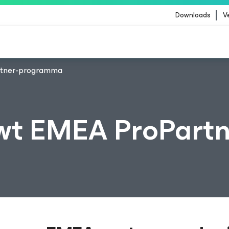
Downloads
V
rtner-programma
 zijn getroffen door de content-update van Crowd
wt EMEA ProPartn