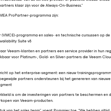
artners klaar zijn voor de Always-On-Business.”
EMEA ProPartner-programma zijn:
 (VMCE)-programma en sales- en technische cursussen op de 
ilability Suite v8
aar Veeam-klanten en partners een service provider in hun re
kbaar voor Platinum-, Gold- en Silver-partners die Veeam Clo
ericht op het enterprise-segment: een nieuw trainingsprogram
 toegewijde partners ondersteunen bij het genereren van nieuwe
segment
kkeld is om de investeringen van partners te beschermen en d
verkopen van Veeam-producten.
tuk van het sales team”, voegt Pommier toe. “We hebben altijd