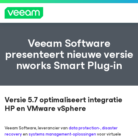
Richtlijnen van Veeam voor klanten die zijn
Veeam Software
getroffen door de content-update van
presenteert nieuwe versie
CrowdStrike
nworks Smart Plug-in
MEE
R
LEZE
N
Versie 5.7 optimaliseert integratie
HP en VMware vSphere
Veeam Software, leverancier van
data protection-, disaster
recovery
en
systems management-oplossingen
voor virtuele