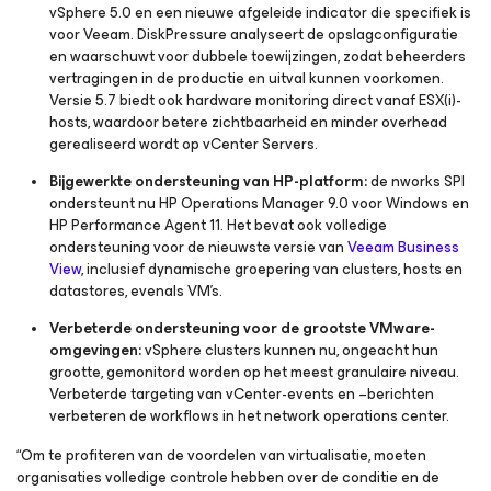
vSphere 5.0 en een nieuwe afgeleide indicator die specifiek is
voor Veeam. DiskPressure analyseert de opslagconfiguratie
en waarschuwt voor dubbele toewijzingen, zodat beheerders
vertragingen in de productie en uitval kunnen voorkomen.
Versie 5.7 biedt ook hardware monitoring direct vanaf ESX(i)-
hosts, waardoor betere zichtbaarheid en minder overhead
gerealiseerd wordt op vCenter Servers.
Bijgewerkte ondersteuning van HP-platform:
de nworks SPI
ondersteunt nu HP Operations Manager 9.0 voor Windows en
HP Performance Agent 11. Het bevat ook volledige
ondersteuning voor de nieuwste versie van
Veeam Business
View
, inclusief dynamische groepering van clusters, hosts en
datastores, evenals VM's.
Verbeterde ondersteuning voor de grootste VMware-
omgevingen:
vSphere clusters kunnen nu, ongeacht hun
grootte, gemonitord worden op het meest granulaire niveau.
Verbeterde targeting van vCenter-events en –berichten
verbeteren de workflows in het network operations center.
“Om te profiteren van de voordelen van virtualisatie, moeten
organisaties volledige controle hebben over de conditie en de