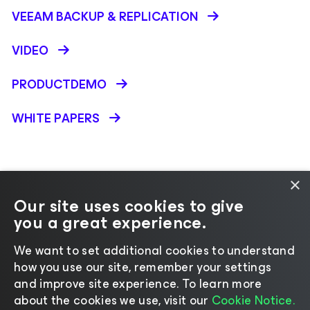
VEEAM BACKUP &
REPLICATION
VIDEO
PRODUCTDEMO
WHITE PAPERS
×
Our site uses cookies to give
you a great experience.
Andere taal selecteren
We want to set additional cookies to understand
how you use our site, remember your settings
©2026 Veeam® Software
|
Privacyverklaring
|
and improve site experience. ​To learn more
Kennisgeving over cookies
|
Juridisch
|
about the cookies we use, visit our
Cookie Notice.
Licentiebeleid
|
Bronnen voor leveranciers