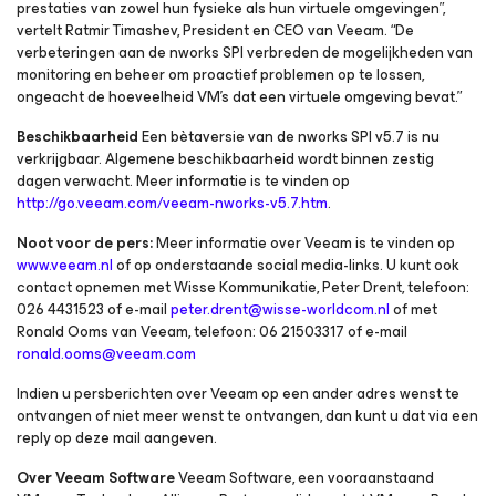
prestaties van zowel hun fysieke als hun virtuele omgevingen”,
vertelt Ratmir Timashev, President en CEO van Veeam. “De
verbeteringen aan de nworks SPI verbreden de mogelijkheden van
monitoring en beheer om proactief problemen op te lossen,
ongeacht de hoeveelheid VM’s dat een virtuele omgeving bevat.”
Beschikbaarheid
Een bètaversie van de nworks SPI v5.7 is nu
verkrijgbaar. Algemene beschikbaarheid wordt binnen zestig
dagen verwacht. Meer informatie is te vinden op
http://go.veeam.com/veeam-nworks-v5.7.htm
.
Noot voor de pers:
Meer informatie over Veeam is te vinden op
www.veeam.nl
of op onderstaande social media-links. U kunt ook
contact opnemen met Wisse Kommunikatie, Peter Drent, telefoon:
026 4431523 of e-mail
peter.drent@wisse-worldcom.nl
of met
Ronald Ooms van Veeam, telefoon: 06 21503317 of e-mail
ronald.ooms@veeam.com
Indien u persberichten over Veeam op een ander adres wenst te
ontvangen of niet meer wenst te ontvangen, dan kunt u dat via een
reply op deze mail aangeven.
Over Veeam Software
Veeam Software, een vooraanstaand