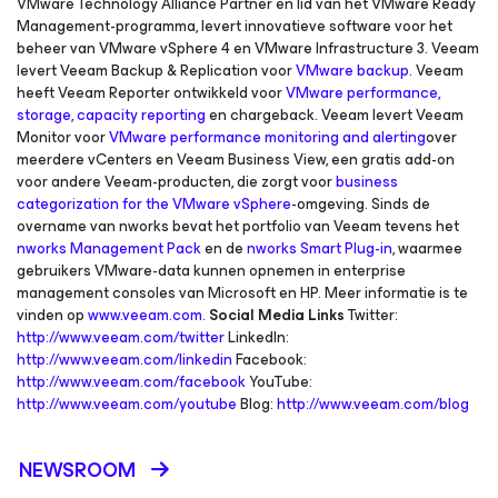
VMware Technology Alliance Partner en lid van het VMware Ready
Management-programma, levert innovatieve software voor het
beheer van VMware vSphere 4 en VMware Infrastructure 3. Veeam
levert Veeam Backup & Replication voor
VMware backup
. Veeam
heeft Veeam Reporter ontwikkeld voor
VMware performance,
storage, capacity reporting
en chargeback. Veeam levert Veeam
Monitor voor
VMware performance monitoring and alerting
over
meerdere vCenters en Veeam Business View, een gratis add-on
voor andere Veeam-producten, die zorgt voor
business
categorization for the VMware vSphere
-omgeving. Sinds de
overname van nworks bevat het portfolio van Veeam tevens het
nworks Management Pack
en de
nworks Smart Plug-in
, waarmee
gebruikers VMware-data kunnen opnemen in enterprise
management consoles van Microsoft en HP. Meer informatie is te
vinden op
www.veeam.com
.
Social Media Links
Twitter:
http://www.veeam.com/twitter
LinkedIn:
http://www.veeam.com/linkedin
Facebook:
http://www.veeam.com/facebook
YouTube:
http://www.veeam.com/youtube
Blog:
http://www.veeam.com/blog
NEWSROOM