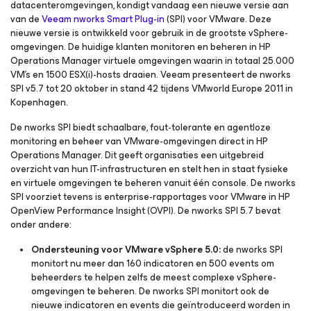
datacenteromgevingen, kondigt vandaag een nieuwe versie aan
van de
Veeam nworks Smart Plug-in
(SPI) voor VMware. Deze
nieuwe versie is ontwikkeld voor gebruik in de grootste vSphere-
omgevingen. De huidige klanten monitoren en beheren in HP
Operations Manager virtuele omgevingen waarin in totaal 25.000
VM’s en 1500 ESX(i)-hosts draaien. Veeam presenteert de nworks
SPI v5.7 tot 20 oktober in stand 42 tijdens VMworld Europe 2011 in
Kopenhagen.
De nworks SPI biedt schaalbare, fout-tolerante en agentloze
monitoring en beheer van VMware-omgevingen direct in HP
Operations Manager. Dit geeft organisaties een uitgebreid
overzicht van hun IT-infrastructuren en stelt hen in staat fysieke
en virtuele omgevingen te beheren vanuit één console. De nworks
SPI voorziet tevens is enterprise-rapportages voor VMware in HP
OpenView Performance Insight (OVPI). De nworks SPI 5.7 bevat
onder andere:
Ondersteuning voor VMware vSphere 5.0:
de nworks SPI
monitort nu meer dan 160 indicatoren en 500 events om
beheerders te helpen zelfs de meest complexe vSphere-
omgevingen te beheren. De nworks SPI monitort ook de
nieuwe indicatoren en events die geïntroduceerd worden in