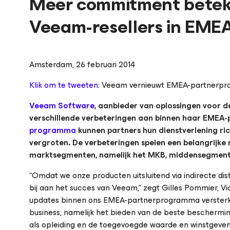
Meer commitment beteke
Veeam-resellers in EMEA
Amsterdam, 26 februari 2014
Klik om te tweeten
: Veeam vernieuwt EMEA-partnerp
Veeam Software
, aanbieder van oplossingen voor 
verschillende verbeteringen aan binnen haar EMEA
programma
kunnen partners hun dienstverlening ri
vergroten. De verbeteringen spelen een belangrijke 
marktsegmenten, namelijk het MKB, middensegment e
“Omdat we onze producten uitsluitend via indirecte di
bij aan het succes van Veeam,” zegt Gilles Pommier, 
updates binnen ons EMEA-partnerprogramma versterken
business, namelijk het bieden van de beste beschermi
als opleiding en de toegevoegde waarde en winstgeven