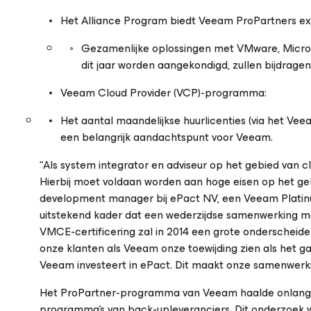
Het Alliance Program biedt Veeam ProPartners ex
Gezamenlijke oplossingen met VMware, Microso
dit jaar worden aangekondigd, zullen bijdrage
Veeam Cloud Provider (VCP)-programma:
Het aantal maandelijkse huurlicenties (via het Ve
een belangrijk aandachtspunt voor Veeam.
“Als system integrator en adviseur op het gebied van c
Hierbij moet voldaan worden aan hoge eisen op het geb
development manager bij ePact NV, een Veeam Plati
uitstekend kader dat een wederzijdse samenwerking mog
VMCE-certificering zal in 2014 een grote onderscheide
onze klanten als Veeam onze toewijding zien als het ga
Veeam investeert in ePact. Dit maakt onze samenwerkin
Het ProPartner-programma van Veeam haalde onlangs d
programma’s van back-upleveranciers. Dit onderzoek w