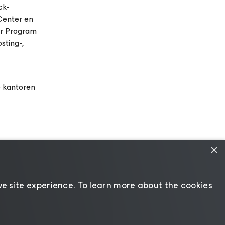
ck-
Center en
er Program
sting-,
e kantoren
×
e site experience. ​To learn more about the cookies
eid
|
Bronnen voor
Andere taal selecteren