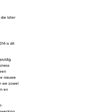
die later
4 is dit
vuldig.
siness
 een
De nieuwe
en we zowel
am en
l-
nwerking