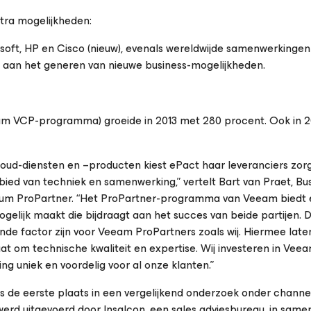
tra mogelijkheden:
ft, HP en Cisco (nieuw), evenals wereldwijde samenwerkingen 
n aan het generen van nieuwe business-mogelijkheden.
eam VCP-programma) groeide in 2013 met 280 procent. Ook in 201
loud-diensten en –producten kiest ePact haar leveranciers zorg
ied van techniek en samenwerking,” vertelt Bart van Praet, Bu
num ProPartner. “Het ProPartner-programma van Veeam biedt
elijk maakt die bijdraagt aan het succes van beide partijen. 
nde factor zijn voor Veeam ProPartners zoals wij. Hiermee lat
at om technische kwaliteit en expertise. Wij investeren in Vee
g uniek en voordelig voor al onze klanten.”
e eerste plaats in een vergelijkend onderzoek onder channe
erd uitgevoerd door Insalcon, een sales adviesbureau, in same