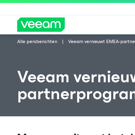
Alle persberichten
Veeam vernieuwt EMEA-partn
Richtlijnen van Veeam voor klanten die
Veeam vernieu
partnerprogr