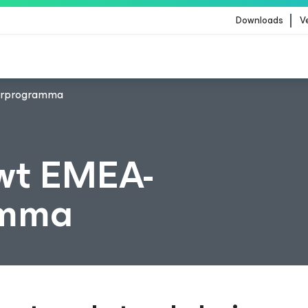
Downloads
V
erprogramma
 zijn getroffen door de content-update van Crowd
wt EMEA-
amma