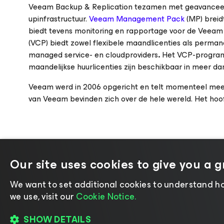
Veeam Backup & Replication tezamen met geavanceerd
upinfrastructuur.
Veeam Management Pack
(MP) breid
biedt tevens monitoring en rapportage voor de Veeam
(VCP) biedt zowel flexibele maandlicenties als perma
managed service- en cloudproviders
.
Het VCP-programm
maandelijkse huurlicenties zijn beschikbaar in meer da
Veeam werd in 2006 opgericht en telt momenteel meer 
van Veeam bevinden zich over de hele wereld. Het hoofd
Our site uses cookies to give you a 
We want to set additional cookies to understand ho
©2026 Veeam® Software
|
Privacyverklaring
we use, visit our
Cookie Notice.
SHOW DETAILS