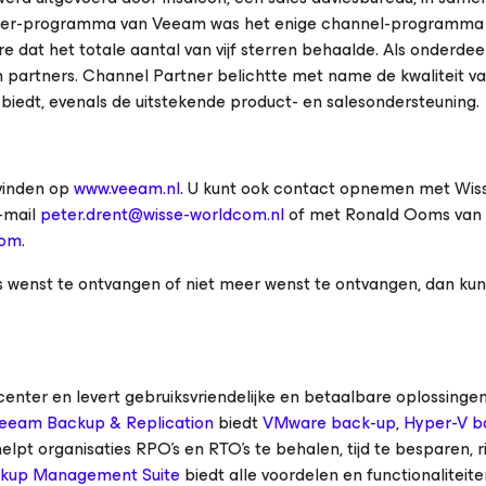
tner-programma van Veeam was het enige channel-programma
 dat het totale aantal van vijf sterren behaalde. Als onderdee
 partners. Channel Partner belichtte met name de kwaliteit v
biedt, evenals de uitstekende product- en salesondersteuning.
vinden op
www.veeam.nl
. U kunt ook contact opnemen met Wis
e-mail
peter.drent@wisse-worldcom.nl
of met Ronald Ooms van
com
.
 wenst te ontvangen of niet meer wenst te ontvangen, dan kunt
ter en levert gebruiksvriendelijke en betaalbare oplossingen
eeam Backup & Replication
biedt
VMware back-up
,
Hyper-V b
pt organisaties RPO’s en RTO’s te behalen, tijd te besparen, ris
kup Management Suite
biedt alle voordelen en functionaliteit