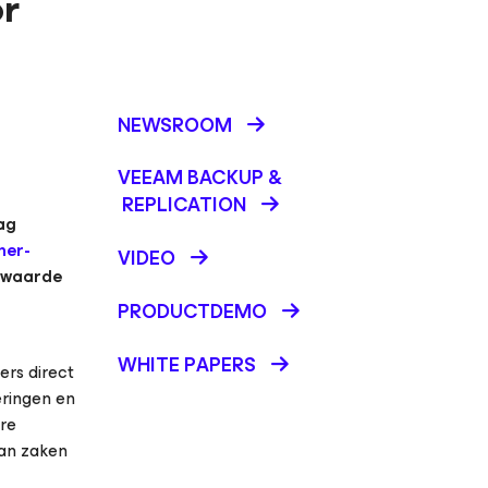
r
NEWSROOM
VEEAM BACKUP &
REPLICATION
ag
ner-
VIDEO
e waarde
PRODUCTDEMO
WHITE PAPERS
ers direct
eringen en
re
van zaken