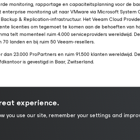
e monitoring, rapportage en capaciteitsplanning voor de ba
t enterprise monitoring uit naar VMware via Microsoft System 
 Backup & Replication-infrastructuur. Het Veeam Cloud Provid
nente licenties om tegemoet te komen aan de behoeften van ho
a telt momenteel ruim 4.000 serviceproviders wereldwijd. De
n 70 landen en bij ruim 50 Veeam-resellers.
dan 23.000 ProPartners en ruim 91.500 klanten wereldwijd. D
kantoor is gevestigd in Baar, Zwitserland.
great experience.
w you use our site, remember your settings and improv
|
Kennisgeving over cookies
|
Juridisch
|
Licentiebel
leveranciers