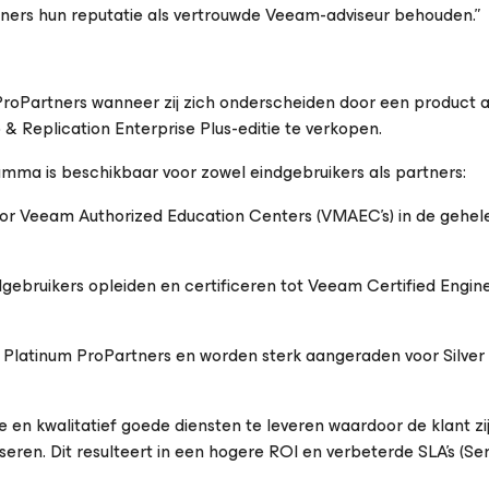
tners hun reputatie als vertrouwde Veeam-adviseur behouden.”
 ProPartners wanneer zij zich onderscheiden door een product 
 Replication Enterprise Plus-editie te verkopen.
mma is beschikbaar voor zowel eindgebruikers als partners:
door Veeam Authorized Education Centers (VMAEC’s) in de gehe
gebruikers opleiden en certificeren tot Veeam Certified Engin
n Platinum ProPartners en worden sterk aangeraden voor Silver
le en kwalitatief goede diensten te leveren waardoor de klant zi
eren. Dit resulteert in een hogere ROI en verbeterde SLA’s (Ser