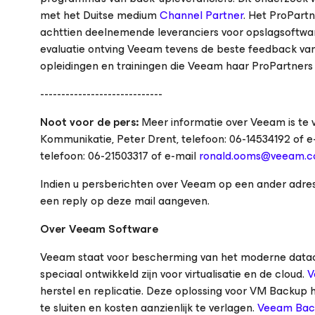
met het Duitse medium
Channel Partner
. Het ProPar
achttien deelnemende leveranciers voor opslagsoftware
evaluatie ontving Veeam tevens de beste feedback van
opleidingen en trainingen die Veeam haar ProPartners 
-----------------------------
Noot voor de pers:
Meer informatie over Veeam is te 
Kommunikatie, Peter Drent, telefoon: 06-14534192 of 
telefoon: 06-21503317 of e-mail
ronald.ooms@veeam.
Indien u persberichten over Veeam op een ander adres
een reply op deze mail aangeven.
Over Veeam Software
Veeam staat voor bescherming van het moderne datacen
speciaal ontwikkeld zijn voor virtualisatie en de cloud.
V
herstel en replicatie. Deze oplossing voor VM Backup hel
te sluiten en kosten aanzienlijk te verlagen.
Veeam Bac