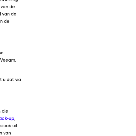
 van de
l van de
an de
se
 Veeam,
 u dat via
 die
ack-up
,
ico’s uit
en van