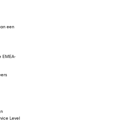
aan een
le EMEA-
eers
jn
vice Level