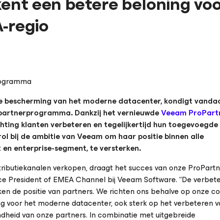
nt een betere beloning voo
-regio
rogramma
de bescherming van het moderne datacenter, kondigt vanda
-partnerprogramma. Dankzij het vernieuwde
Veeam ProPart
chting klanten verbeteren en tegelijkertijd hun toegevoegd
rol bij de ambitie van Veeam om haar positie binnen alle
n enterprise-segment, te versterken.
stributiekanalen verkopen, draagt het succes van onze ProPartn
Vice President of EMEA Channel bij Veeam Software. “De verbet
 de positie van partners. We richten ons behalve op onze co
ng voor het moderne datacenter, ook sterk op het verbeteren 
dheid van onze partners. In combinatie met uitgebreide