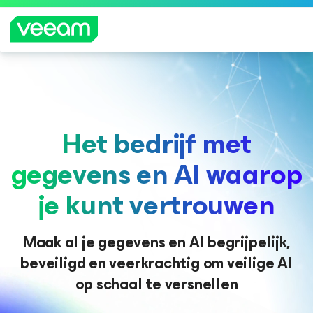
Richtlijnen van Veeam voor klanten die zijn
getroffen door de content-update van
CrowdStrike
Het bedrijf met
MEE
R
gegevens en AI waarop
LEZE
N
je kunt vertrouwen
Maak al je gegevens en AI begrijpelijk,
beveiligd en veerkrachtig om veilige AI
op schaal te versnellen