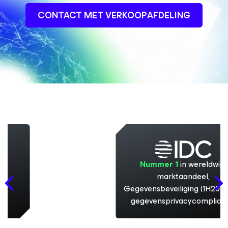
CONTACT MET VERKOOPAFDELING
Nummer 1
in wereldwijd
marktaandeel,
Gegevensbeveiliging (1H2025) en
gegevensprivacycompliance