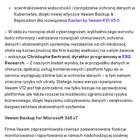
scentralizowana widoczność i zarządzanie ochroną danych w
Kubernetes, dzięki nowej wtyczce Veeam Backup &
Replication dla rozwiązania
Kasten by Veeam K10 V5.0
.
–
W obliczu rosnącej skali cyberzagrożeń, wykładniczego wzrostu
ilości informacji i wdrażania rozwiązań chmurowych, ochrona
danych i skalowalnych systemów, niezależnie od ich lokalizacji,
stała się koniecznością dla firm każdej wielkości, na całym świecie
– wskazuje
Christophe Bertrand, dyrektor programowy w
ESG
Research
. –
Z naszych badań wynika, że w przypadku danych w
chmurze, aplikacji, usług kontenerowych i platform typu as-a-
service, występują istotne luki w ochronie danych
–
a tym samym
znaczne ryzyko ich utraty. Dlatego nowa wersja rozwiązania
Veeam V12 jest tak potrzebna: nie tylko bazuje na sprawdzonej
platformie, ale także rozszerza możliwości ograniczania ryzyka
biznesowego, dzięki lepszemu odzyskiwaniu danych i zwiększeniu
bezpieczeństwa skalowalnych systemów.
Veeam Backup
for Microsoft 365
v7
Firma Veeam zaprezentowała również zaawansowane funkcje
monitorowania i raportowania w ramach nadchodzącej siódmej