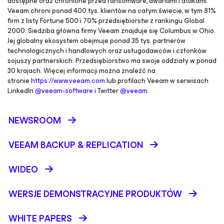
dostępne oraz chronione przed ransomware, awariami i atakami.
Veeam chroni ponad 400 tys. klientów na całym świecie, w tym 81%
firm z listy Fortune 500 i 70% przedsiębiorstw z rankingu Global
2000. Siedziba główna firmy Veeam znajduje się Columbus w Ohio.
Jej globalny ekosystem obejmuje ponad 35 tys. partnerów
technologicznych i handlowych oraz usługodawców i członków
sojuszy partnerskich. Przedsiębiorstwo ma swoje oddziały w ponad
30 krajach. Więcej informacji można znaleźć na
stronie
https://www.veeam.com
lub profilach Veeam w serwisach
LinkedIn
@veeam-software
i Twitter
@veeam
.
NEWSROOM
VEEAM BACKUP &
REPLICATION
WIDEO
WERSJE DEMONSTRACYJNE PRODUKTÓW
WHITE PAPERS