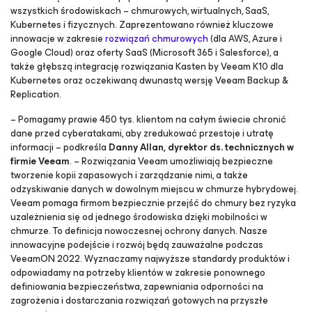
wszystkich środowiskach – chmurowych, wirtualnych, SaaS,
Kubernetes i fizycznych. Zaprezentowano również kluczowe
innowacje w zakresie
rozwiązań chmurowych
(dla AWS, Azure i
Google Cloud) oraz oferty SaaS (Microsoft 365 i Salesforce), a
także głębszą integrację rozwiązania Kasten by Veeam K10 dla
Kubernetes oraz oczekiwaną dwunastą wersję Veeam Backup &
Replication.
–
Pomagamy prawie 450 tys. klientom na całym
świecie chronić
dane przed cyberatakami, aby zredukować przestoje i utratę
informacji
– podkreśla
Danny Allan, dyrektor ds. technicznych w
firmie Veeam
. –
Rozwiązania Veeam umożliwiają bezpieczne
tworzenie kopii zapasowych i zarządzanie nimi, a także
odzyskiwanie danych w dowolnym miejscu w chmurze hybrydowej.
Veeam pomaga firmom bezpiecznie przejść do chmury
bez ryzyka
uzależnienia się od jednego środowiska dzięki mobilności w
chmurze. To definicja nowoczesnej ochrony danych. Nasze
innowacyjne podejście i rozwój będą zauważalne podczas
VeeamON 2022. Wyznaczamy najwyższe standardy produktów i
odpowiadamy na potrzeby klientów w zakresie ponownego
definiowania bezpieczeństwa, zapewniania odporności na
zagrożenia i dostarczania rozwiązań gotowych na przyszłe