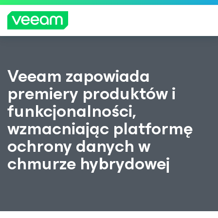
Wskazówki firmy Veeam dla klientów, których
Veeam zapowiada
dotyczy aktualizacja treści CrowdStrike
premiery produktów i
WIĘCEJ
INFORMA
funkcjonalności,
CJI
wzmacniając platformę
ochrony danych w
chmurze hybrydowej