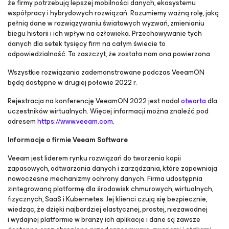
że firmy potrzebują lepszej mobilności danych, ekosystemu
współpracy i hybrydowych rozwiązań. Rozumiemy ważną rolę, jaką
pełnią dane w rozwiązywaniu światowych wyzwań, zmienianiu
biegu historii i ich wpływ na człowieka. Przechowywanie tych
danych dla setek tysięcy firm na całym świecie to
odpowiedzialność. To zaszczyt, że została nam ona powierzona.
Wszystkie rozwiązania zademonstrowane podczas VeeamON
będą dostępne w drugiej połowie 2022 r.
Rejestracja na konferencję VeeamON 2022 jest nadal
otwarta
dla
uczestników wirtualnych. Więcej informacji można znaleźć pod
adresem
https://www.veeam.com
.
Informacje o firmie Veeam Software
Veeam jest liderem rynku rozwiązań do tworzenia kopii
zapasowych, odtwarzania danych i zarządzania, które zapewniają
nowoczesne mechanizmy ochrony danych. Firma udostępnia
zintegrowaną platformę dla środowisk chmurowych, wirtualnych,
fizycznych, SaaS i Kubernetes. Jej klienci czują się bezpiecznie,
wiedząc, że dzięki najbardziej elastycznej, prostej, niezawodnej
i wydajnej platformie w branży ich aplikacje i dane są zawsze