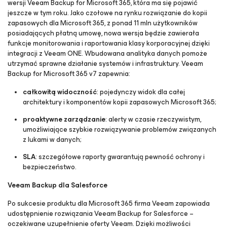
wersji Veeam Backup for Microsoft 365, która ma się pojawić
jeszcze w tym roku. Jako czołowe na rynku rozwiązanie do kopii
zapasowych dla Microsoft 365, z ponad 11 mln użytkowników
posiadających płatną umowę, nowa wersja będzie zawierała
funkcje monitorowania i raportowania klasy korporacyjnej dzięki
integracji z Veeam ONE. Wbudowana analityka danych pomoże
utrzymać sprawne działanie systemów i infrastruktury. Veeam
Backup
for Microsoft 365
v7 zapewnia:
całkowitą widoczność
: pojedynczy widok dla całej
architektury i komponentów kopii zapasowych Microsoft 365;
proaktywne zarządzanie
: alerty w czasie rzeczywistym,
umożliwiające szybkie rozwiązywanie problemów związanych
z lukami w danych;
SLA
: szczegółowe raporty gwarantują pewność ochrony i
bezpieczeństwo.
Veeam Backup
dla Salesforce
Po sukcesie produktu dla Microsoft 365 firma Veeam zapowiada
udostępnienie rozwiązania Veeam Backup
for Salesforce
–
oczekiwane uzupełnienie oferty Veeam. Dzięki możliwości