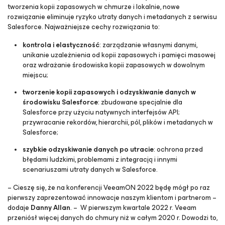
tworzenia kopii zapasowych w chmurze i lokalnie, nowe
rozwiązanie eliminuje ryzyko utraty danych i metadanych z serwisu
Salesforce. Najważniejsze cechy rozwiązania to:
kontrola i elastyczność
: zarządzanie własnymi danymi,
unikanie uzależnienia od kopii zapasowych i pamięci masowej
oraz wdrażanie środowiska kopii zapasowych w dowolnym
miejscu;
tworzenie kopii zapasowych i odzyskiwanie danych w
środowisku Salesforce
: zbudowane specjalnie dla
Salesforce przy użyciu natywnych interfejsów API;
przywracanie rekordów, hierarchii, pól, plików i metadanych w
Salesforce;
szybkie odzyskiwanie danych po utracie
: ochrona przed
błędami ludzkimi, problemami z integracją i innymi
scenariuszami utraty danych w Salesforce.
–
Cieszę się, że na konferencji VeeamON 2022 będę mógł po raz
pierwszy zaprezentować innowacje naszym klientom i partnerom
–
dodaje
Danny Allan
. –
W pierwszym kwartale 2022 r. Veeam
przeniósł więcej danych do chmury niż w całym 2020 r. Dowodzi to,