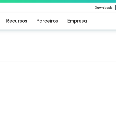
Downloads
Recursos
Parceiros
Empresa
Veeam para os clientes afetados pela atualizaç
conteúdo da CrowdStrike