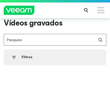
Vídeos gravados
Orientações da Veeam para os clientes afetados
pela atualização de conteúdo da CrowdStrike
Pesquisa
LEIA
MAIS
Filtros