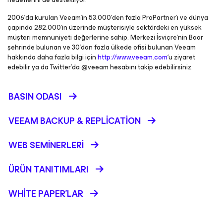
2006’da kurulan Veeam’in 53.000’den fazla ProPartner’ı ve dünya
çapında 282.000’in üzerinde müşterisiyle sektördeki en yüksek
müşteri memnuniyeti değerlerine sahip. Merkezi İsviçre’nin Baar
şehrinde bulunan ve 30’dan fazla ülkede ofisi bulunan Veeam
hakkında daha fazla bilgi için
http://www.veeam.com
‘u ziyaret
edebilir ya da Twitter’da @veeam hesabını takip edebilirsiniz.
BASIN ODASI
VEEAM BACKUP &
REPLICATION
WEB SEMINERLERI
ÜRÜN TANITIMLARI
WHITE PAPER'LAR