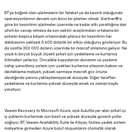
BT’ye bağımlı olan işletmelerin bir felaket ya da kesinti olduğunda
operasyonlarının devamı için ikinci bir planları olmalı. Gartner®’a
göre bir kesintinin işletmeler üzerinde ne kadar etki yarattığına dair
sihirli bir cevap olmasa da son sektör araştırmaları ortalama bir
şirketin başlıca bilişim ortamındaki plansız bir kesintinin her
dakikasının yaklaşık 5.600 dolarlık bir etkisi olduğunu gösteriyor. Bu
da saatte 300.000 doların üzerinde bir masraf anlamına geliyor. Ne
yazık ki birçok büyük ölçekli şirket için yedekleme ve kurtarma
ihtimalleri yetersiz. Öncelikle kopyalanan donanım ve yazılıma
sahip yansıtılmış sistem için uzaktan kurtarma sitesinin bakımı ve
destekleme maliyeti, yüksek sermaye masrafı göz önüne
alındığında yanına yaklaşılamayacak düzeyde. Diğer taraftan
yedekleme ve kurtarma yüksek düzeyde emek ve zaman kaybı
yaratıyor.
Veeam Recovery to Microsoft Azure, açık bulutta yer alan şirket içi
iş yüklerini kurtarmak için basit ve yüksek düzeyde güvenli yollar
sağlıyor. BT, Veeam Availability Suite ile ihtiyaç fazlası yedek sistem
maliyetine girmeden Azure bulut oluşumlarını otomatik olarak