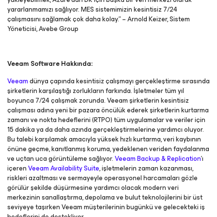
yararlanmamızı sağlıyor. MES sistemimizin kesintisiz 7/24
çalışmasını sağlamak çok daha kolay.” – Arnold Keizer, Sistem
Yöneticisi, Avebe Group
Veeam Software Hakkında:
Veeam
dünya çapında kesintisiz çalışmayı gerçekleştirme sırasında
şirketlerin karşılaştığı zorlukların farkında. İşletmeler tüm yıl
boyunca 7/24 çalışmak zorunda. Veeam şirketlerin kesintisiz
çalışması adına yeni bir pazara öncülük ederek şirketlerin kurtarma
zamanı ve nokta hedeflerini (RTPO) tüm uygulamalar ve veriler için
15 dakika ya da daha azında gerçekleştirmelerine yardımcı oluyor.
Bu talebi karşılamak amacıyla yüksek hızlı kurtarma, veri kaybının
önüne geçme, kanıtlanmış koruma, yedeklenen veriden faydalanma
ve uçtan uca görüntüleme sağlıyor.
Veeam Backup & Replication
’ı
içeren
Veeam Availability Suite
, işletmelerin zaman kazanması,
riskleri azaltması ve sermayeyle operasyonel harcamaları gözle
görülür şekilde düşürmesine yardımcı olacak modern veri
merkezinin sanallaştırma, depolama ve bulut teknolojilerini bir üst
seviyeye taşırken Veeam müşterilerinin bugünkü ve gelecekteki iş
hedeflerini de destekliyor.