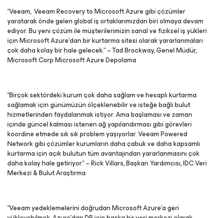
“Veeam, Veeam Recovery to Microsoft Azure gibi çözümler
yaratarak önde gelen global iş ortaklarımızdan biri olmaya devam
ediyor. Bu yeni çözüm ile müşterilerimizin sanal ve fiziksel iş yükleri
için Microsoft Azure’dan bir kurtarma sitesi olarak yararlanmaları
çok daha kolay bir hale gelecek.” – Tad Brockway, Genel Müdür,
Microsoft Corp Microsoft Azure Depolama
“Birçok sektördeki kurum çok daha sağlam ve hesaplı kurtarma
sağlamak için günümüzün ölçeklenebilir ve isteğe bağlı bulut
hizmetlerinden faydalanmak istiyor. Ama başlaması ve zaman
içinde güncel kalması istenen ağ yapılandırması gibi görevleri
koordine etmede sık sık problem yaşıyorlar. Veeam Powered
Network gibi çözümler kurumların daha çabuk ve daha kapsamlı
kurtarma için açık bulutun tüm avantajından yararlanmasını çok
daha kolay hale getiriyor.” – Rick Villars, Başkan Yardımcısı, IDC Veri
Merkezi & Bulut Araştırma
“Veeam yedeklemelerini doğrudan Microsoft Azure’a geri
yükleyebilmek, Azure’dan DR için başka bir veri merkezi olarak