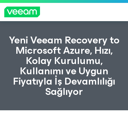
CrowdStrike'ın içerik güncellemesinden etkilenen
Yeni Veeam Recovery to
müşteriler için Veeam'in rehberliği
Microsoft Azure, Hızı,
DAH
Kolay Kurulumu,
A
FAZL
Kullanımı ve Uygun
A
BILGI
Fiyatıyla İş Devamlılığı
Sağlıyor