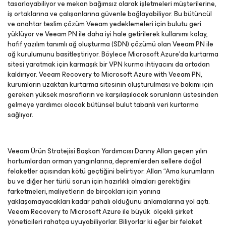
tasarlayabiliyor ve mekan bağımsız olarak işletmeleri müşterilerine,
iş ortaklarına ve çalışanlarına güvenle bağlayabiliyor. Bu bütüncül
ve anahtar teslim çözüm Veeam yedeklemeleri için bulutu geri
yüklüyor ve Veeam PN ile daha iyi hale getirilerek kullanımı kolay,
hafif yazılım tanımlı ağ oluşturma (SDN) çözümü olan Veeam PN ile
ağ kurulumunu basitleştiriyor. Böylece Microsoft Azure’da kurtarma
sitesi yaratmak için karmaşık bir VPN kurma ihtiyacını da ortadan
kaldırıyor. Veeam Recovery to Microsoft Azure with Veeam PN,
kurumların uzaktan kurtarma sitesinin oluşturulması ve bakımı için
gereken yüksek masrafların ve karşılaşılacak sorunların üstesinden
gelmeye yardımcı olacak bütünsel bulut tabanlı veri kurtarma
sağlıyor.
Veeam Ürün Stratejisi Başkan Yardımcısı Danny Allan geçen yılın
hortumlardan orman yangınlarına, depremlerden sellere doğal
felaketler açısından kötü geçtiğini belirtiyor. Allan “Ama kurumların
bu ve diğer her türlü sorun için hazırlıklı olmaları gerektiğini
farketmeleri, maliyetlerin de birçokları için yanına
yaklaşamayacakları kadar pahalı olduğunu anlamalarına yol açtı.
Veeam Recovery to Microsoft Azure ile büyük ölçekli şirket
yöneticileri rahatça uyuyabiliyorlar. Biliyorlar ki eğer bir felaket