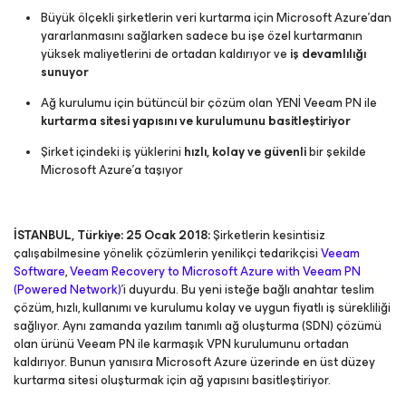
Büyük ölçekli şirketlerin veri kurtarma için Microsoft Azure’dan
yararlanmasını sağlarken sadece bu işe özel kurtarmanın
yüksek maliyetlerini de ortadan kaldırıyor ve
iş devamlılığı
sunuyor
Ağ kurulumu için bütüncül bir çözüm olan YENİ Veeam PN ile
kurtarma sitesi yapısını ve kurulumunu basitleştiriyor
Şirket içindeki iş yüklerini
hızlı, kolay ve güvenli
bir şekilde
Microsoft Azure’a taşıyor
İSTANBUL, Türkiye: 25 Ocak 2018:
Şirketlerin kesintisiz
çalışabilmesine yönelik çözümlerin yenilikçi tedarikçisi
Veeam
Software
,
Veeam Recovery to Microsoft Azure with Veeam PN
(Powered Network)
’i duyurdu. Bu yeni isteğe bağlı anahtar teslim
çözüm, hızlı, kullanımı ve kurulumu kolay ve uygun fiyatlı iş sürekliliği
sağlıyor. Aynı zamanda yazılım tanımlı ağ oluşturma (SDN) çözümü
olan ürünü Veeam PN ile karmaşık VPN kurulumunu ortadan
kaldırıyor. Bunun yanısıra Microsoft Azure üzerinde en üst düzey
kurtarma sitesi oluşturmak için ağ yapısını basitleştiriyor.