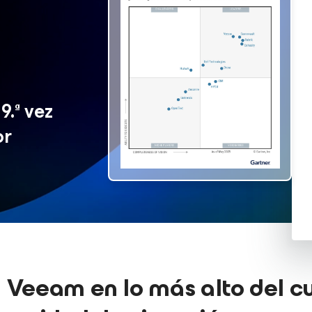
9.ª
vez
or
 Veeam en lo más alto del c