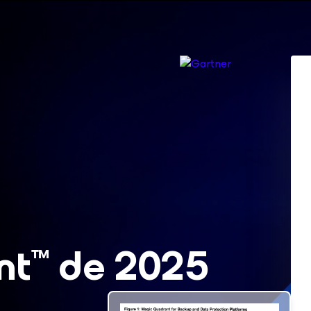
nt
de 2025
™