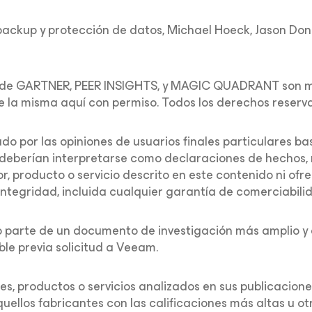
ckup y protección de datos, Michael Hoeck, Jason Donh
 de GARTNER, PEER INSIGHTS, y MAGIC QUADRANT son mar
 de la misma aquí con permiso. Todos los derechos reserv
do por las opiniones de usuarios finales particulares ba
deberían interpretarse como declaraciones de hechos, n
r, producto o servicio descrito en este contenido ni ofr
 integridad, incluida cualquier garantía de comerciabil
mo parte de un documento de investigación más amplio 
le previa solicitud a Veeam.
s, productos o servicios analizados en sus publicacione
uellos fabricantes con las calificaciones más altas u o