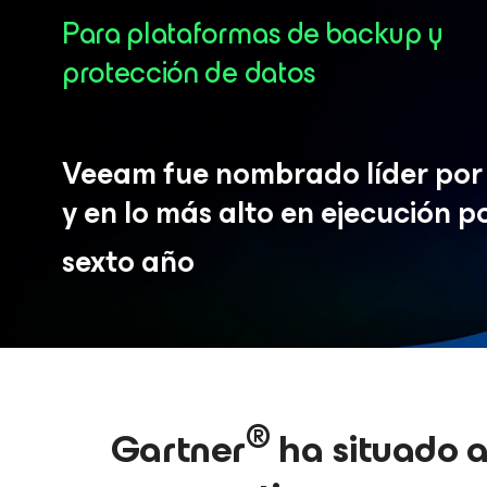
Para plataformas de backup y
protección de datos
Veeam fue nombrado líder por 
y en lo más alto en ejecución p
sexto
año
®
Gartner
ha situado a