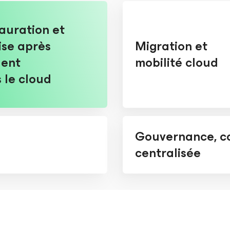
auration et
ise après
Migration et
dent
mobilité cloud
 le cloud
Gouvernance, co
centralisée