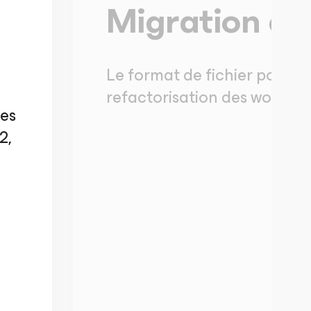
Migration et 
Le format de fichier portable
refactorisation des workload
ces
2,