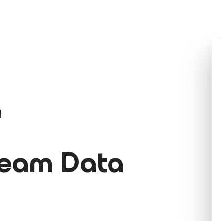
N
eeam Data