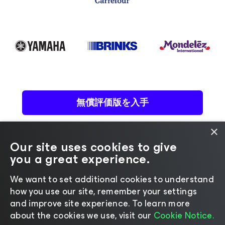
無償評価版を入手
×
Our site uses cookies to give
you a great experience.
We want to set additional cookies to understand
©2026 Veeam® Software.
how you use our site, remember your settings
プライバシーに関する通知
|
Cookieに関する通知
|
and improve site experience. ​To learn more
EULA
|
ライセンス・ポリシー
about the cookies we use, visit our
Cookie Notice.