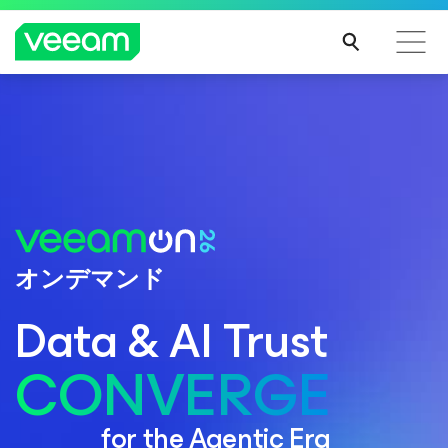
プレスリリース
VeeamがNo. 1に
CrowdStrikeのコンテンツ更新によって影響を受け
Veeamが、ガートナーの市場シェア分析：
るお客様向けのVeeamのガイダンス
2023年の全世界のエンタープライズ向けバックア
続き
ップおよびリカバリソフトウェア部門でトップのベ
を読
ンダーに選出
む
詳細はこちら
オンデマンド
Data & AI Trust
CONVERGE
for the Agentic Era