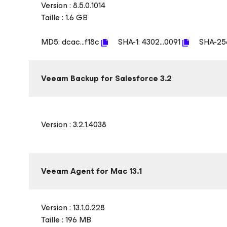
Version : 8.5.0.1014
Taille : 1.6 GB
MD5:
dcac...f18c
SHA-1:
4302...0091
SHA-25
Veeam Backup
for Salesforce
3.2
Version : 3.2.1.4038
Veeam Agent
for Mac
13.1
Version : 13.1.0.228
Taille : 196 MB