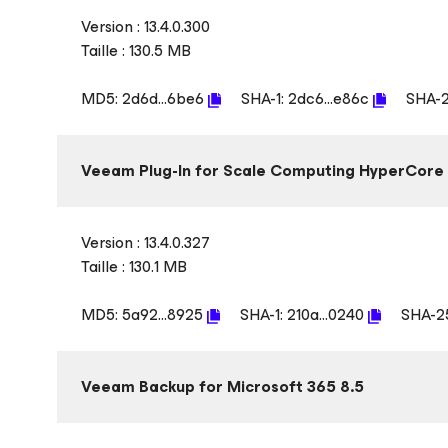
Version : 13.4.0.300
Taille : 130.5 MB
MD5:
2d6d...6be6
SHA-1:
2dc6...e86c
SHA-
Veeam Plug-In
for Scale Computing HyperCore
Version : 13.4.0.327
Taille : 130.1 MB
MD5:
5a92...8925
SHA-1:
210a...0240
SHA-2
Veeam Backup
for Microsoft 365
8.5