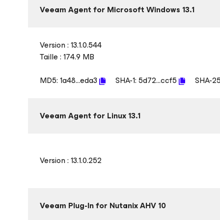
Veeam Agent
for Microsoft Windows
13.1
Version : 13.1.0.544
Taille : 174.9 MB
MD5:
1a48...eda3
SHA-1:
5d72...ccf5
SHA-2
Veeam Agent
for Linux
13.1
Version : 13.1.0.252
Veeam Plug-In
for Nutanix AHV
10