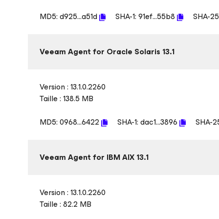
MD5:
d925...a51d
SHA-1:
91ef...55b8
SHA-25
Veeam Agent
for Oracle Solaris
13.1
Version : 13.1.0.2260
Taille : 138.5 MB
MD5:
0968...6422
SHA-1:
dac1...3896
SHA-2
Veeam Agent
for IBM AIX
13.1
Version : 13.1.0.2260
Taille : 82.2 MB