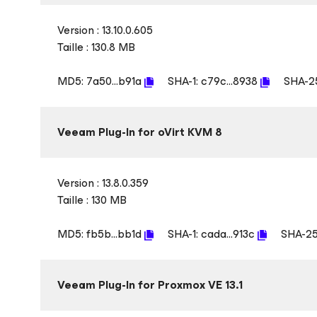
Version : 13.10.0.605
Taille : 130.8 MB
MD5:
7a50...b91a
SHA-1:
c79c...8938
SHA-2
Veeam Plug-In
for oVirt KVM
8
Version : 13.8.0.359
Taille : 130 MB
MD5:
fb5b...bb1d
SHA-1:
cada...913c
SHA-2
Veeam Plug-In
for Proxmox VE
13.1