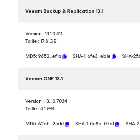
Veeam Backup & Replication 13.1
Version : 13.1.0.411
Taille : 17.8 GB
MD5:
9852...ef1a
SHA-1:
6fe3...eb1e
SHA-25
Veeam ONE 13.1
Version : 13.1.0.7034
Taille : 4.1 GB
MD5:
62ab...2edd
SHA-1:
5a8c...07a1
SHA-2