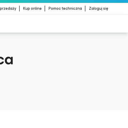
sprzedaży
Kup online
Pomoc techniczna
Zaloguj się
dStrike
WIĘCEJ INFORMACJI
ca