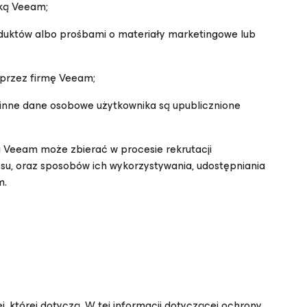
ką Veeam;
duktów albo prośbami o materiały marketingowe lub
przez firmę Veeam;
inne dane osobowe użytkownika są upublicznione
 Veeam może zbierać w procesie rekrutacji
u, oraz sposobów ich wykorzystywania, udostępniania
m.
 której dotyczą. W tej informacji dotyczącej ochrony