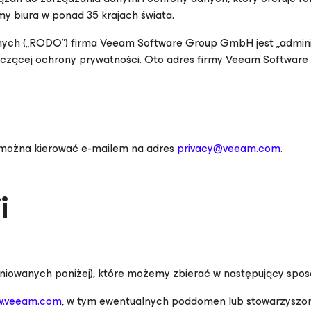
amy biura w ponad 35 krajach świata.
nych („RODO”) firma Veeam Software Group GmbH jest „admini
tyczącej ochrony prywatności. Oto adres firmy Veeam Softwa
i można kierować e-mailem na adres
privacy@veeam.com
.
i
iniowanych poniżej), które możemy zbierać w następujący spos
.veeam.com
, w tym ewentualnych poddomen lub stowarzyszony