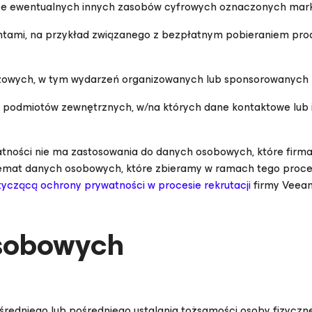
akże ewentualnych innych zasobów cyfrowych oznaczonych mar
entami, na przykład związanego z bezpłatnym pobieraniem pro
żowych, w tym wydarzeń organizowanych lub sponsorowanych 
m podmiotów zewnętrznych, w/na których dane kontaktowe lub 
atności
nie
ma zastosowania do danych osobowych, które firma
emat danych osobowych, które zbieramy w ramach tego proces
tyczącą ochrony prywatności w procesie rekrutacji
firmy Veea
osobowych
dniego lub pośredniego ustalania tożsamości osoby fizycznej,