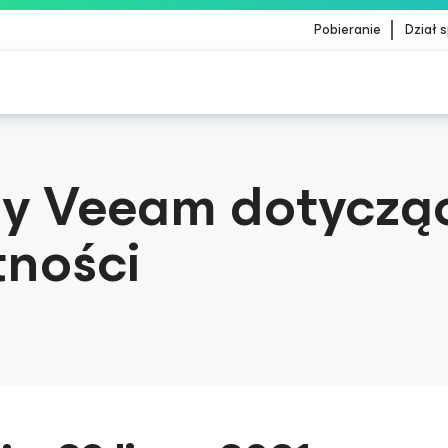
Pobieranie
Dział 
ientów, których dotyczy aktualizacja treści Crow
my Veeam dotyczą
tności