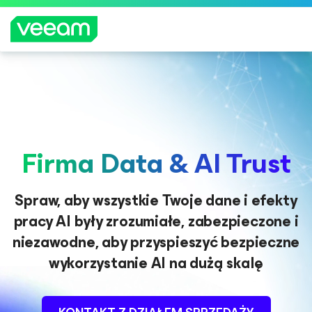
Wskazówki firmy Veeam dla klientów, których
dotyczy aktualizacja treści CrowdStrike
WIĘCEJ
INFORMA
Firma Data & AI Trust
CJI
Spraw, aby wszystkie Twoje dane i efekty
pracy AI były zrozumiałe, zabezpieczone i
niezawodne, aby przyspieszyć bezpieczne
wykorzystanie AI na dużą skalę