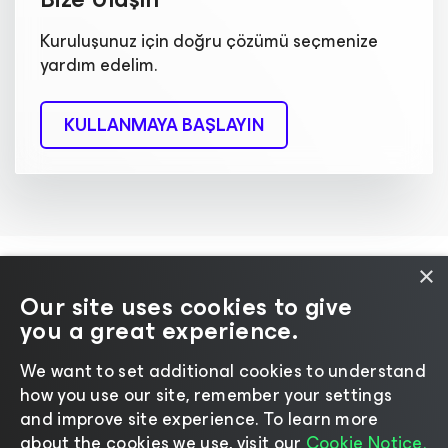
Kuruluşunuz için doğru çözümü seçmenize
yardım edelim.
KULLANMAYA BAŞLAYIN
×
Our site uses cookies to give
you a great experience.
Dil seçin
We want to set additional cookies to understand
how you use our site, remember your settings
©2026 Veeam® Software
|
Gizlilik Bildirimi
|
and improve site experience. ​To learn more
Çerez Bildirimi
|
Yasal
|
Lisanslama Politikası
|
about the cookies we use, visit our
Cookie Notice.
Tedarikçi Kaynakları