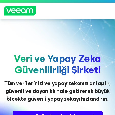
CrowdStrike'ın içerik güncellemesinden etkilenen
müşteriler için Veeam'in rehberliği
DAH
A
Veri ve Yapay Zeka
FAZL
A
Güvenilirliği Şirketi
BILGI
Tüm verilerinizi ve yapay zekanızı anlaşılır,
güvenli ve dayanıklı hale getirerek büyük
ölçekte güvenli yapay zekayı hızlandırın.