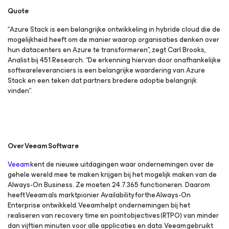
Quote
“Azure Stack is een belangrijke ontwikkeling in hybride cloud die de
mogelijkheid heeft om de manier waarop organisaties denken over
hun datacenters en Azure te transformeren”, zegt Carl Brooks,
Analist bij 451 Research. “De erkenning hiervan door onafhankelijke
softwareleveranciers is een belangrijke waardering van Azure
Stack en een teken dat partners bredere adoptie belangrijk
vinden”.
Over
Veeam
Software
Veeam
kent de nieuwe uitdagingen waar ondernemingen over de
gehele wereld mee te maken krijgen bij het mogelijk maken van de
Always-On Business. Ze moeten 24.7.365 functioneren. Daarom
heeft Veeam als marktpionier Availability for the Always-On
Enterprise ontwikkeld. Veeam helpt ondernemingen bij het
realiseren van recovery time en point objectives (RTPO) van minder
dan vijftien minuten voor alle applicaties en data. Veeam gebruikt