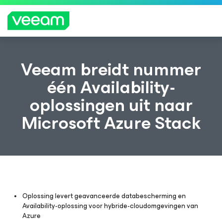
Richtlijnen van Veeam voor klanten die zijn
Veeam breidt nummer
getroffen door de content-update van
één Availability-
CrowdStrike
oplossingen uit naar
MEE
R
Microsoft Azure Stack
LEZE
N
Oplossing levert geavanceerde databescherming en
Availability-oplossing voor hybride-cloudomgevingen van
Azure