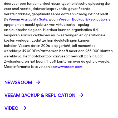
daarvoor een fundamenteel nieuw type holistische oplossing die
zeer snel herstel, dataverliespreventie, geverifieerde
herstelbaarheid, geoptimaliseerde data en volledig inzicht biedt.
De
Veeam Availability Suite
, waarin
Veeam Backup & Replication
is
opgenomen, maakt gebruik van virtualisatie-, opslag-
en cloudtechnologieën. Hierdoor kunnen organisaties tijd
besparen, risico's verkleinen en investeringen en operationele
kosten verlagen, zodat ze hun doelstellingen kunnen
behalen. Veeam, dat in 2006 is opgericht, telt momenteel
wereldwijd 49.000 ProPartners en heeft meer dan 255.000 klanten
wereldwijd. Het hoofdkantoor van Veeam bevindt zich in Baar,
Zwitserland, en het bedrijf heeft kantoren over de gehele wereld.
Meer informatie is te vinden op
www.veeam.com
.
NEWSROOM
VEEAM BACKUP &
REPLICATION
VIDEO