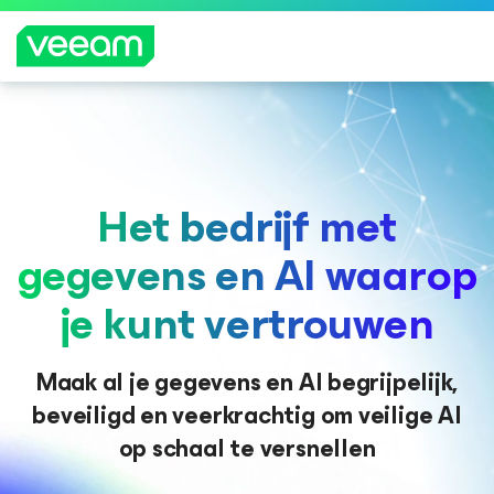
Richtlijnen van Veeam voor klanten die zijn
getroffen door de content-update van
CrowdStrike
Het bedrijf met
MEE
R
gegevens en AI waarop
LEZE
N
je kunt vertrouwen
Maak al je gegevens en AI begrijpelijk,
beveiligd en veerkrachtig om veilige AI
op schaal te versnellen