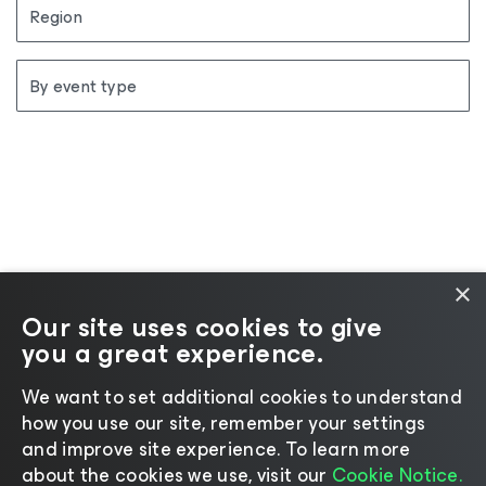
Region
By event type
×
Our site uses cookies to give
Zmień język
you a great experience.
We want to set additional cookies to understand
©2026 Veeam® Software
|
Uwaga dotycząca
how you use our site, remember your settings
prywatności
|
Informacja na temat plików cookie
|
and improve site experience. ​To learn more
Prawo
|
about the cookies we use, visit our
Cookie Notice.
Zasady licencjonowania
|
Zasoby dla dostawców