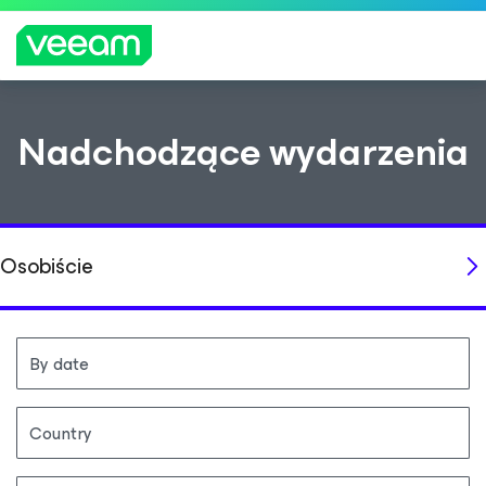
Wskazówki firmy Veeam dla klientów, których
Nadchodzące wydarzenia
dotyczy aktualizacja treści CrowdStrike
WIĘCEJ
INFORMA
CJI
Osobiście
By date
Country