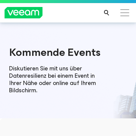
Hinweise von Veeam für Kunden, die vom Content-
Update von CrowdStrike betroffen sind
Kommende Events
MEH
R
ERFA
Diskutieren Sie mit uns über
HRE
Datenresilienz bei einem Event in
N
Ihrer Nähe oder online auf Ihrem
Bildschirm.