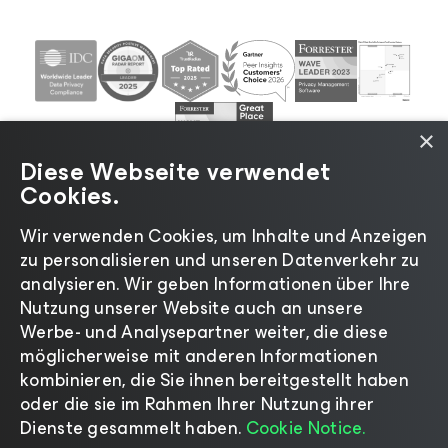
×
Diese Webseite verwendet
Cookies.
Wir verwenden Cookies, um Inhalte und Anzeigen
zu personalisieren und unseren Datenverkehr zu
©2026 Veeam® Software |
Datenschutzrichtlinie
|
analysieren. Wir geben Informationen über Ihre
Cookies
|
Rechtliches
|
Lizenzierungsrichtlinie
|
Nutzung unserer Website auch an unsere
Lieferanten-Ressourcen
|
Impressum
Werbe- und Analysepartner weiter, die diese
möglicherweise mit anderen Informationen
kombinieren, die Sie ihnen bereitgestellt haben
oder die sie im Rahmen Ihrer Nutzung ihrer
Dienste gesammelt haben.
Cookie Notice.
Sprache ändern