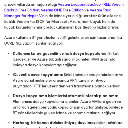
önceki yıllarda armağan ettiği
Veeam Endpoint Backup FREE
,
Veeam
Backup Free Edition
,
Veeam ONE Free Edition
ve
Veeam Task
Manager for Hyper-V
’nin de içinde yer aldığı ücretsiz ürün ailesine
katıldı. Veeam FastSCP for Microsoft Azure, hem büyük hem de
küçük kurumların hibrit bulut kullanımını basitleştirip hızlandırıyor.
Azure kullanan BT yöneticileri ve BT geliştiricileri için tasarlanan bu
ÜCRETSİZ yazılım şunları sağlıyor:
Kullanımı kolay, güvenilir ve hızlı dosya kopyalama:
Şirket
içindekiler ve Azure tabanlı sanal makineler (VM) arasında
kolayca dosya kopyalamayı sağlıyor.
Güvenli dosya kopyalama:
Şirket içinde konuşlandırılanlar ve
Azure sanal makineler arasında VPN tüneline ihtiyaç
duymadan HTTP’ler üzerinden veri transferine olanak veriyor.
Dosya kopyalama işlemlerini otomatik olarak planlama:
Planlanmış dosya kopyalama işlemleri Azure VM’lere giden ve
onlardan gelen periyodik kopyalar için ayarlanabiliyor, böylece
BT yöneticilerinin güven içinde ve rahat olmalarını sağlıyor.
Herhangi bir komut dizisine ihtiyaç duyulmaz:
İşlem, sihirbaz