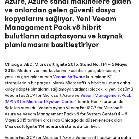
Azure, Azure sanal makinelere giden
ve onlardan gelen güvenli dosya
kopyalarını sağlıyor. Yeni Veeam
Managament Pack v8 hibrit
bulutların adaptasyonu ve kaynak
planlamasını basitleştiriyor
Chicago, ABD: Microsoft Ignite 2015, Stand No. 114 – 5 Mayıs
2015:
Modern veri merkezlerinin kesintisiz çalışabilmesi için
yenilikçi çözümler sunan
Veeam Software
kurumların BT
stratejilerinin bir parçası olarak Microsoft’un hibrit bulutuna daha
kolay adapte olmalarını sağlamaya yardımcı olacak iki yeni çözümü
Veeam FastSCP for Microsoft Azure ve
Veeam Management Pack
(MP) v8 for Microsoft System Center
’ı tanıttı. Her iki ürünün de
Beta’ları sunuldu. Veeam ayrıca Veeam FastSCP for Microsoft
Azure ve Veeam Management Pack v8 for System Center’ı 4 – 8
Mayıs 2015 tarihleri arasında
Chicago
’da düzenlenecek olan
Microsoft Ignite 114 numaralı standda
tanıtıyor.
Veeam FastSCP for Microsoft Azure, Veeam’in BT toplumuna daha