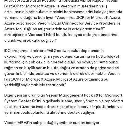
Microsot Azure Ürün Pazarlama Yöneticisi Vibhor Kapoor Veeam
FastSCP for Microsoft Azure ile Veeam’in müşterilerin ve iş
ortaklarının hibrit bulut mimarisini benimsemelerini kolaylaştırmada
yardımcı olduğunu belirtiyor. “Veeam FastSCP for Microsoft Azure,
Azure pazarındaki Veeam Cloud Connect for Service Providers ile
Azure topluluğuna müşterilerinin ve iş ortaklarının tüm BT
stratejilerine Microsoft hibrit bulutu kolayca entegre etmelerine
olanak vererek katkı sağlıyor.”
IDC araştırma direktörü Phil Goodwin bulut depolamanın
ekonomikliği ve çevikliğinin yedekleme, kurtarma ve hatta felaket
kurtarma için çok çekici bir hedef olduğunu söylüyor. “Ama buna
rağmen en büyük sorun buluta doğru ve oradan da geriye verileri
güvenilir biçimde, basitçe ve ekonomik olarak alabilmekte. Veeam
FastSCP for Microsoft Azure, Microsot Azure ortamında bu
yetkinliği sağlamak için tasarlandı.”
Diğer yeni bir ürün olan Veeam Management Pack v8 for Microsoft
System Center, ürünün gelişmiş izleme, uyarı yönetimi ve raporlama
özellikleri üzerine inşa edilerek şirket için hipervizör platformları ve
yeni hibrit bulut planlama aletlerine destek sağlıyor.
Veeam MP v8’in sahip olduğu yenilikler şunları içeriyor: