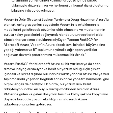
tarafından yönlendirilen kullanıcı arayüzü içinde birkaç
tıklamayla düzenleniyor ve herhangi bir komut dizisi oluşturma
bilgisine ihtiyaç duyulmuyor.
Veeam’in Ürün Stratejisi Başkan Yardımcısı Doug Hazelman Azure’la
olan sıkı entegrasyonları sayesinde Veeam’in iş ortaklarının iş
modellerini geliştirecek çözümler elde etmesine ve müşterilerinin
buluta kolay geçişlerini sağlayarak hibrit bulutun vaatlerini elde
etmelerine yardımcı olduklarını söylüyor. “Veeam FastSCP for
Microsoft Azure, Veeam’in Azure ekosistemi içindeki büyümesine
yaptığı yatırıma ve BT toplumuna yönelik çığır açan yenilikler
sağlayan devamlı çabalarımıza mükemmel bir örnek.”
Veeam FastSCP for Microsoft Azure ek bir yazılıma ya da satın
almaya ihtiyaç duymuyor ve basit bir yazılım olduğu için şirket
içindeki ve şirket dışında bulunan bir lokasyondaki Azure VM’ye veri
taşınmasında yaşanan bağlantı sorunları ve yönetim karmaşası gibi
birçok engeli de azaltıyor. Ek olarak, bu yazılım açık bulut
adaptasyonundaki en büyük yavaşlatıcılardan biri olan Azure
VM’lerine giden ve gelen dosyaları basit ve kolay şekilde kopyalıyor.
Böylece buradaki çözüm eksikliğini sınırlayarak Azure
adaptasyonunu ileri götürüyor.