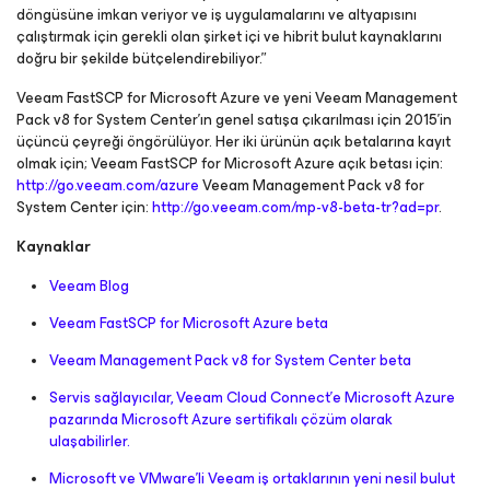
döngüsüne imkan veriyor ve iş uygulamalarını ve altyapısını
çalıştırmak için gerekli olan şirket içi ve hibrit bulut kaynaklarını
doğru bir şekilde bütçelendirebiliyor.”
Veeam FastSCP for Microsoft Azure ve yeni Veeam Management
Pack v8 for System Center’ın genel satışa çıkarılması için 2015’in
üçüncü çeyreği öngörülüyor. Her iki ürünün açık betalarına kayıt
olmak için; Veeam FastSCP for Microsoft Azure açık betası için:
http://go.veeam.com/azure
Veeam Management Pack v8 for
System Center için:
http://go.veeam.com/mp-v8-beta-tr?ad=pr
.
Kaynaklar
Veeam Blog
Veeam FastSCP for Microsoft Azure beta
Veeam Management Pack v8 for System Center beta
Servis sağlayıcılar, Veeam Cloud Connect’e Microsoft Azure
pazarında Microsoft Azure sertifikalı çözüm olarak
ulaşabilirler.
Microsoft ve VMware’li Veeam iş ortaklarının yeni nesil bulut