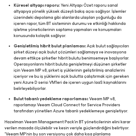
Küresel altyapı raporu:
Yeni Altyapı Özet raporu sanal
altyapıya yönelik yüksek düzeyli bakış açısı sağlıyor. İşlemler
üzerindeki depolama gibi alanlarda ulaşılan yoğunluğu da
içeren rapor, tüm BT sisteminin durumu ve etkinliği hakkında
işletme yöneticilerinin saptama yapmaları ve konuşmaları
konusunda kolaylık sağlıyor.
Genişletilmiş hibrit bulut planlaması:
Açık bulut sağlayıcıları
şirket düzeyi açık bulut çözümleri sağlamaya ve inovasyona
devam ettikçe şirketler hibrit bulutu benimsemeye başlıyorlar.
Operasyonlarını hibrit buluta genişletmeyi düşünen şirketler
için Veeam MP v8, şirket iş yüklerinin geliştirilmiş analizlerini
içeriyor ve bu iş yüklerini açık bulutta çalıştırmak için gereken
yeni Azure D serisi VM’leri de içeren uygun IaaS kaynaklarını
belirleyebiliyorlar.
Bulut tabanlı yedekleme raporlaması:
Veeam MP v8,
raporlamayı Veeam Cloud Connect for Service Providers
tarafından yönetilen Azure tabanlı yedeklemeye genişletiyor.
Hazelman Veeam Management Pack’in BT yöneticilerinin elini karar
verilen masada ölçülebilir ve kesin veriyle güçlendirdiğini belirtiyor.
“Veeam MP’nin bu son versiyonu çok daha kısa planlama