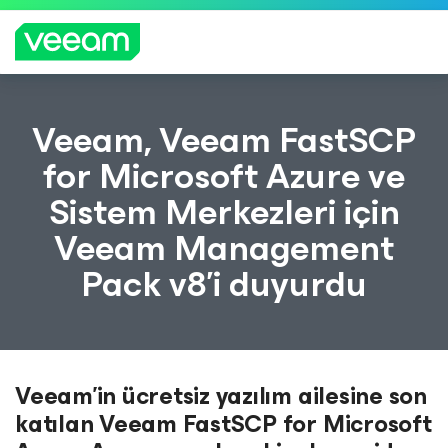
CrowdStrike'ın içerik güncellemesinden etkilenen
Veeam, Veeam FastSCP
müşteriler için Veeam'in rehberliği
for Microsoft Azure ve
DAH
Sistem Merkezleri için
A
FAZL
Veeam Management
A
BILGI
Pack v8’i duyurdu
Veeam’in ücretsiz yazılım ailesine son
katılan Veeam FastSCP for Microsoft