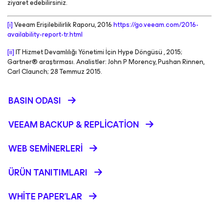
ziyaret edebilirsiniz.
[i]
Veeam Erişilebilirlik Raporu, 2016
https://go.veeam.com/2016-
availability-report-tr.html
[ii]
IT Hizmet Devamlılığı Yönetimi İçin Hype Döngüsü , 2015
;
Gartner® araştırması. Analistler: John P Morency, Pushan Rinnen,
Carl Claunch; 28 Temmuz 2015.
BASIN ODASI
VEEAM BACKUP &
REPLICATION
WEB SEMINERLERI
ÜRÜN TANITIMLARI
WHITE PAPER'LAR