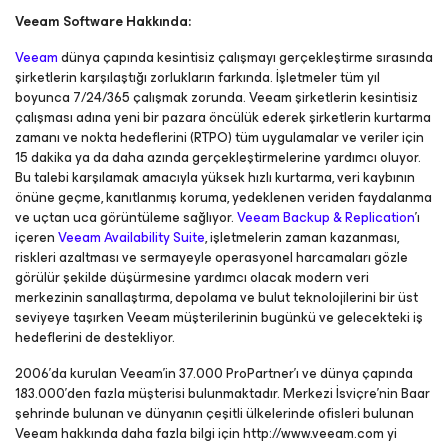
Veeam Software Hakkında:
Veeam
dünya çapında kesintisiz çalışmayı gerçekleştirme sırasında
şirketlerin karşılaştığı zorlukların farkında. İşletmeler tüm yıl
boyunca 7/24/365 çalışmak zorunda. Veeam şirketlerin kesintisiz
çalışması adına yeni bir pazara öncülük ederek şirketlerin kurtarma
zamanı ve nokta hedeflerini (RTPO) tüm uygulamalar ve veriler için
15 dakika ya da daha azında gerçekleştirmelerine yardımcı oluyor.
Bu talebi karşılamak amacıyla yüksek hızlı kurtarma, veri kaybının
önüne geçme, kanıtlanmış koruma, yedeklenen veriden faydalanma
ve uçtan uca görüntüleme sağlıyor.
Veeam Backup & Replication
’ı
içeren
Veeam Availability Suite
, işletmelerin zaman kazanması,
riskleri azaltması ve sermayeyle operasyonel harcamaları gözle
görülür şekilde düşürmesine yardımcı olacak modern veri
merkezinin sanallaştırma, depolama ve bulut teknolojilerini bir üst
seviyeye taşırken Veeam müşterilerinin bugünkü ve gelecekteki iş
hedeflerini de destekliyor.
2006’da kurulan Veeam’in 37.000 ProPartner’ı ve dünya çapında
183.000’den fazla müşterisi bulunmaktadır. Merkezi İsviçre’nin Baar
şehrinde bulunan ve dünyanın çeşitli ülkelerinde ofisleri bulunan
Veeam hakkında daha fazla bilgi için http://www.veeam.com yi