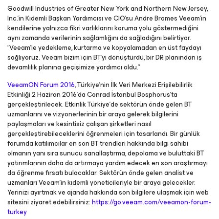
Goodwill Industries of Greater New York and Northern New Jersey,
Inc.’in Kıdemli Başkan Yardımcısı ve CIO’su Andre Bromes Veeam’in
kendilerine yalnızca fikri varlıklarını koruma yolu göstermediğini
aynı zamanda verilerinin sağlamlığını da sağladığını belirtiyor.
“Veeam’le yedekleme, kurtarma ve kopyalamadan en üst faydayı
sağlıyoruz. Veeam bizim için BT’yi dönüştürdü, bir DR planından iş
devamlılık planına geçişimize yardımcı oldu.”
VeeamON Forum 2016
, Türkiye’nin İlk Veri Merkezi Erişilebilirlik
Etkinliği 2 Haziran 2016’da Conrad İstanbul Bosphorus’ta
gerçekleştirilecek. Etkinlik Türkiye’de sektörün önde gelen BT
uzmanlarını ve vizyonerlerinin bir araya gelerek bilgilerini
paylaşmaları ve kesintisiz çalışan şirketleri nasıl
gerçekleştirebileceklerini öğrenmeleri için tasarlandı. Bir günlük
forumda katılımcılar en son BT trendleri hakkında bilgi sahibi
olmanın yanı sıra sunucu sanallaştırma, depolama ve buluttaki BT
yatırımlarının daha da artırmaya yardım edecek en son araştırmayı
da öğrenme fırsatı bulacaklar. Sektörün önde gelen analist ve
uzmanları Veeam’in kıdemli yöneticileriyle bir araya gelecekler.
Yerinizi ayırtmak ve ajanda hakkında son bilgilere ulaşmak için web
sitesini ziyaret edebilirsiniz:
https://go.veeam.com/veeamon-forum-
turkey