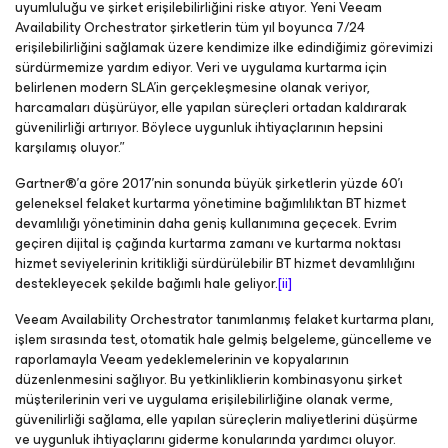
uyumluluğu ve şirket erişilebilirliğini riske atıyor. Yeni Veeam
Availability Orchestrator şirketlerin tüm yıl boyunca 7/24
erişilebilirliğini sağlamak üzere kendimize ilke edindiğimiz görevimizi
sürdürmemize yardım ediyor. Veri ve uygulama kurtarma için
belirlenen modern SLA’in gerçekleşmesine olanak veriyor,
harcamaları düşürüyor, elle yapılan süreçleri ortadan kaldırarak
güvenilirliği artırıyor. Böylece uygunluk ihtiyaçlarının hepsini
karşılamış oluyor.”
Gartner®’a göre 2017’nin sonunda büyük şirketlerin yüzde 60’ı
geleneksel felaket kurtarma yönetimine bağımlılıktan BT hizmet
devamlılığı yönetiminin daha geniş kullanımına geçecek. Evrim
geçiren dijital iş çağında kurtarma zamanı ve kurtarma noktası
hizmet seviyelerinin kritikliği sürdürülebilir BT hizmet devamlılığını
destekleyecek şekilde bağımlı hale geliyor.
[ii]
Veeam Availability Orchestrator tanımlanmış felaket kurtarma planı,
işlem sırasında test, otomatik hale gelmiş belgeleme, güncelleme ve
raporlamayla Veeam yedeklemelerinin ve kopyalarının
düzenlenmesini sağlıyor. Bu yetkinliklierin kombinasyonu şirket
müşterilerinin veri ve uygulama erişilebilirliğine olanak verme,
güvenilirliği sağlama, elle yapılan süreçlerin maliyetlerini düşürme
ve uygunluk ihtiyaçlarını giderme konularında yardımcı oluyor.