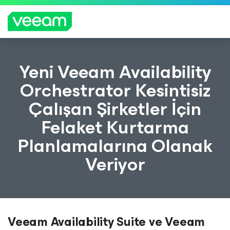
CrowdStrike'ın içerik güncellemesinden etkilenen
Yeni Veeam Availability
müşteriler için Veeam'in rehberliği
Orchestrator Kesintisiz
DAH
Çalışan Şirketler İçin
A
FAZL
Felaket Kurtarma
A
BILGI
Planlamalarına Olanak
Veriyor
Veeam Availability Suite ve Veeam