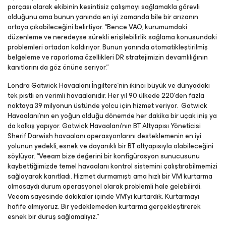
parçası olarak ekibinin kesintisiz çalışmayı sağlamakla görevli
olduğunu ama bunun yanında en iyi zamanda bile bir arızanın
ortaya çıkabileceğini belirtiyor. “Bence VAO, kurumumdaki
düzenleme ve neredeyse sürekli erişilebilirlik sağlama konusundaki
problemleri ortadan kaldırıyor. Bunun yanında otomatikleştirilmiş
belgeleme ve raporlama özellikleri DR stratejimizin devamlılığının
kanıtlarını da göz önüne seriyor.”
Londra Gatwick Havaalanı İngiltere’nin ikinci büyük ve dünyadaki
tek pistli en verimli havaalanıdır. Her yıl 90 ülkede 220’den fazla
noktaya 39 milyonun üstünde yolcu için hizmet veriyor. Gatwick
Havaalanı’nın en yoğun olduğu dönemde her dakika bir uçak iniş ya
da kalkış yapıyor. Gatwick Havaalanı’nın BT Altyapısı Yöneticisi
Sherif Darwish havaalanı operasyonlarını desteklemenin en iyi
yolunun yedekli, esnek ve dayanıklı bir BT altyapısıyla olabileceğini
söylüyor. “Veeam bize değerini bir konfigürasyon sunucusunu
kaybettiğimizde temel havaalanı kontrol sistemini çalıştırabilmemizi
sağlayarak kanıtladı. Hizmet durmamıştı ama hızlı bir VM kurtarma
olmasaydı durum operasyonel olarak problemli hale gelebilirdi.
Veeam sayesinde dakikalar içinde VM’yi kurtardık. Kurtarmayı
hafife almıyoruz. Bir yedeklemeden kurtarma gerçekleştirerek
esnek bir duruş sağlamalıyız.”