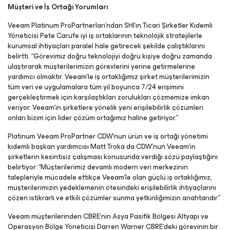
Müşteri ve İş Ortağı Yorumları
Veeam Platinum ProPartnerları’ndan SHI’ın Ticari Şirketler Kıdemli
Yöneticisi Pete Carufe iyi iş ortaklarının teknolojik stratejilerle
kurumsal ihtiyaçları paralel hale getirecek şekilde çalıştıklarını
belirtti. “Görevimiz doğru teknolojiyi doğru kişiye doğru zamanda
ulaştırarak müşterilerimizin görevlerini yerine getirmelerine
yardımcı olmaktır. Veeam’le iş ortaklığımız şirket müşterilerimizin
tüm veri ve uygulamalara tüm yıl boyunca 7/24 erişimini
gerçekleştirmek için karşılaştıkları zorulukları çözmemize imkan
veriyor. Veeam’in şirketlere yönelik yeni erişilebilirlik çözümleri
onları bizim için lider çözüm ortağımız haline getiriyor.”
Platinum Veeam ProPartner CDW’nun ürün ve iş ortağı yönetimi
kıdemli başkan yardımcısı Matt Troka da CDW’nun Veeam’in
şirketlerin kesintisiz çalışması konusunda verdiği sözü paylaştığını
belirtiyor. “Müşterilerimiz devamlı modern veri merkezinin
talepleriyle mücadele ettikçe Veeam’le olan güçlü iş ortaklığımız,
müşterilerimizin yedeklemenin ötesindeki erişilebilirlik ihtiyaçlarını
çözen istikrarlı ve etkili çözümler sunma yetkinliğimizin anahtarıdır.”
Veeam müşterilerinden CBRE’nin Asya Pasifik Bölgesi Altyapı ve
Operasyon Bölge Yöneticisi Darren Warner CBRE’deki görevinin bir