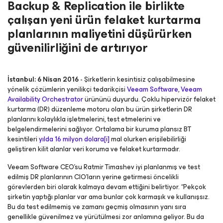
Backup & Replication ile birlikte
çalışan yeni ürün felaket kurtarma
planlarının maliyetini düşürürken
güvenilirliğini de artırıyor
İstanbul: 6 Nisan 2016
- Şirketlerin kesintisiz çalışabilmesine
yönelik çözümlerin yenilikçi tedarikçisi
Veeam Software
,
Veeam
Availability Orchestrator
ürününü duyurdu. Çoklu hipervizör felaket
kurtarma (DR) düzenleme motoru olan bu ürün şirketlerin DR
planlarını kolaylıkla işletmelerini, test etmelerini ve
belgelendirmelerini sağlıyor. Ortalama bir kuruma plansız BT
kesintileri
yılda 16 milyon dolara
[i]
mal olurken erişilebilirliği
geliştiren kilit alanlar veri koruma ve felaket kurtarmadır.
Veeam Software CEO’su Ratmir Timashev iyi planlanmış ve test
edilmiş DR planlarının CIO’ların yerine getirmesi öncelikli
görevlerden biri olarak kalmaya devam ettiğini belirtiyor. “Pekçok
şirketin yaptığı planlar var ama bunlar çok karmaşık ve kullanışsız.
Bu da test edilmemiş ve zamanı geçmiş olmasının yanı sıra
genellikle güvenilmez ve yürütülmesi zor anlamına geliyor. Bu da