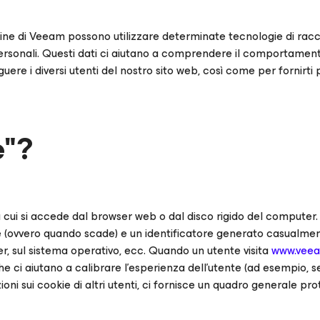
izi online di Veeam possono utilizzare determinate tecnologie di
personali. Questi dati ci aiutano a comprendere il comportamento 
tinguere i diversi utenti del nostro sito web, così come per forni
e"?
 a cui si accede dal browser web o dal disco rigido del computer
e (ovvero quando scade) e un identificatore generato casualmen
er, sul sistema operativo, ecc. Quando un utente visita
www.vee
e ci aiutano a calibrare l'esperienza dell'utente (ad esempio, se 
oni sui cookie di altri utenti, ci fornisce un quadro generale prot