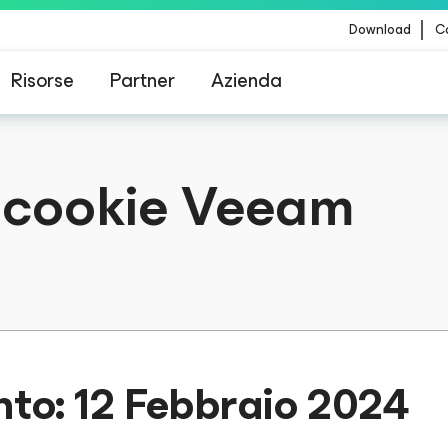
Download
Co
Risorse
Partner
Azienda
Veeam per i clienti interessati dall'aggiornamento
i cookie Veeam
contenuti di CrowdStrike
to: 12 Febbraio 2024