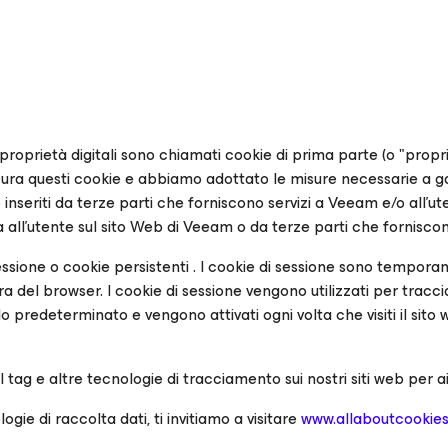
proprietà digitali sono chiamati
cookie di prima parte
(o "propri
ra questi cookie e abbiamo adottato le misure necessarie a gara
inseriti da terze parti che forniscono servizi a Veeam e/o all'ut
a all'utente sul sito Web di Veeam o da terze parti che forniscon
essione
o
cookie persistenti
.
I cookie di sessione
sono temporanei
ura del browser.
I cookie di sessione
vengono utilizzati per traccia
o predeterminato e vengono attivati ogni volta che visiti il si
tag e altre tecnologie di tracciamento sui nostri siti web per ai
ie di raccolta dati, ti invitiamo a visitare
www.allaboutcookies