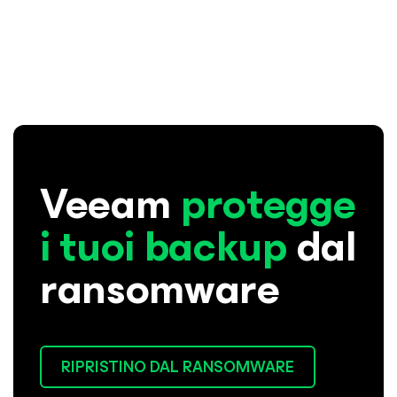
Veeam
protegge
i tuoi backup
dal
ransomware
RIPRISTINO DAL RANSOMWARE