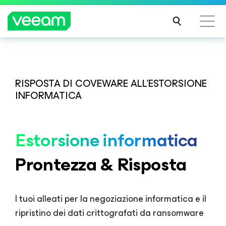
Linee guida di Veeam per i clienti interessati
dall'aggiornamento dei contenuti di CrowdStrike
RISPOSTA DI COVEWARE ALL'ESTORSIONE
PER
INFORMATICA
SAPE
RNE
DI
Estorsione informatica
PIÙ
Prontezza & Risposta
I tuoi alleati per la negoziazione informatica e il
ripristino dei dati
crittografati da ransomware