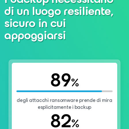
di un luogo resiliente,
sicuro in cui
appoggiarsi
89
%
degli attacchi ransomware prende di mira
esplicitamente i backup
82
%