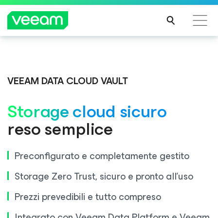
Linee guida di Veeam per i clienti interessati
Veeam DataAI Command Platform
.
Un'unica
dall'aggiornamento dei contenuti di CrowdStrike
piattaforma. Controllo completo.
VEEAM DATA CLOUD VAULT
PER
SAPE
Storage cloud sicuro
RNE
SCOPRI DI PIÙ
DI
reso semplice
PIÙ
Preconfigurato e completamente gestito
Storage Zero Trust, sicuro e pronto all'uso
Prezzi prevedibili e tutto compreso
Integrato con Veeam Data Platform e Veeam