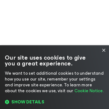
×
Our site uses cookies to give
you a great experience.
Cambia lingua
We want to set additional cookies to understand
how you use our site, remember your settings
©2026 Veeam® Software |
Informativa sulla privacy
and improve site experience. ​To learn more
|
Informativa sui cookie
|
Informazioni legali
|
Policy
about the cookies we use, visit our
Cookie Notice.
di licenza
|
Risorse del fornitore
SHOW DETAILS