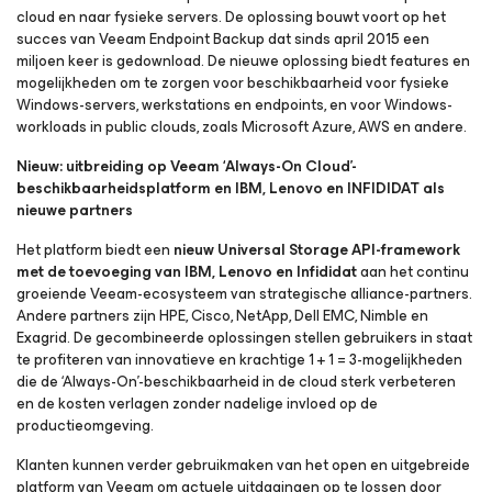
cloud en naar fysieke servers. De oplossing bouwt voort op het
succes van Veeam Endpoint Backup dat sinds april 2015 een
miljoen keer is gedownload. De nieuwe oplossing biedt features en
mogelijkheden om te zorgen voor beschikbaarheid voor fysieke
Windows-servers, werkstations en endpoints, en voor Windows-
workloads in public clouds, zoals Microsoft Azure, AWS en andere.
Nieuw: uitbreiding op Veeam ‘Always-On Cloud’-
beschikbaarheidsplatform en IBM, Lenovo en INFIDIDAT als
nieuwe partners
Het platform biedt een
nieuw Universal Storage API-framework
met de toevoeging van IBM, Lenovo en Infididat
aan het continu
groeiende Veeam-ecosysteem van strategische alliance-partners.
Andere partners zijn HPE, Cisco, NetApp, Dell EMC, Nimble en
Exagrid. De gecombineerde oplossingen stellen gebruikers in staat
te profiteren van innovatieve en krachtige 1 + 1 = 3-mogelijkheden
die de ‘Always-On’-beschikbaarheid in de cloud sterk verbeteren
en de kosten verlagen zonder nadelige invloed op de
productieomgeving.
Klanten kunnen verder gebruikmaken van het open en uitgebreide
platform van Veeam om actuele uitdagingen op te lossen door