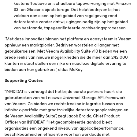
kosteneffectieve en schaalbare tapevervanging met Amazon
S3- en Glacier-objectstorage. Dat helpt bedrijven bij het
voldoen aan eisen op het gebied van regelgeving rond
dataretentie zonder dat wijzigingen nodig zijn op het gebied
van bestaande, tapegeoriënteerde archiveringsprocessen.
“Met deze innovaties binnen het platform en ecosysteem is Veeam
opnieuw een marktpionier. Bedrijven worstelen al langer met
gebruikerseisen. Met Veeam Availability Suite v10 bieden we een
brede reeks van nieuwe mogelijkheden die de meer dan 242.000
klanten in staat stellen een rijke en naadloze digitale ervaring te
bieden aan hun gebruikers”, aldus McKay.
Supporting Quotes
“INFIDIDAT is verheugd dat het bij de eerste partners hoort, die
gebruikmaken van het nieuwe Universal Storage API-framework
van Veeam. Zo bieden we rechtstreekse integratie tussen ons
Infinibox-portfolio met grootzakelijke datastorageoplossingen en
de Veeam Availability Suite”, zegt Jacob Broido, Chief Product
Officer van INFIDIDAT. “Het gecombineerde aanbod biedt
organisaties een ongekend niveau van applicatieperformance,
beschikbaarheid en efficiëntie voor hun workloads met