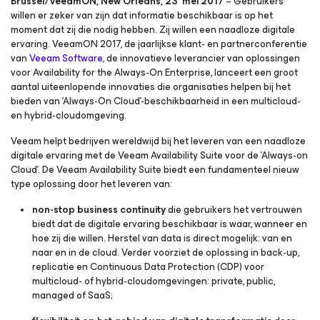
Brussel/VeeamON, New Orleans, 23 mei 2017
– Gebruikers
willen er zeker van zijn dat informatie beschikbaar is op het
moment dat zij die nodig hebben. Zij willen een naadloze digitale
ervaring. VeeamON 2017, de jaarlijkse klant- en partnerconferentie
van
Veeam Software
, de innovatieve leverancier van oplossingen
voor
Availability for the Always-On Enterprise
, lanceert een groot
aantal uiteenlopende innovaties die organisaties helpen bij het
bieden van ‘Always-On Cloud’-beschikbaarheid in een multicloud-
en hybrid-cloudomgeving.
Veeam helpt bedrijven wereldwijd bij het leveren van een naadloze
digitale ervaring met de Veeam Availability Suite voor de 'Always-on
Cloud'. De Veeam Availability Suite biedt een fundamenteel nieuw
type oplossing door het leveren van:
non-stop business continuity
die gebruikers het vertrouwen
biedt dat de digitale ervaring beschikbaar is waar, wanneer en
hoe zij die willen. Herstel van data is direct mogelijk: van en
naar en in de cloud. Verder voorziet de oplossing in back-up,
replicatie en Continuous Data Protection (CDP) voor
multicloud- of hybrid-cloudomgevingen: private, public,
managed of SaaS;