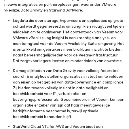
nieuwe integraties en partneroplossingen, waaronder VMware
vRealize, DataGravity en Starwind Software.
Logdata die door storage, hypervisors en applicaties op grote
schaal wordt gegenereerd, is omvangrijk en vraagt veel tijd en
middelen om te analyseren. Het contentpack van Veeam voor
VMware vRealize Log Insight is een krachtige analyse- en
monitoringtool voor de Veeam Availability Suite-omgeving. Het
is ontwikkeld om gebruikers meer bruikbaar inzicht te bieden,
naast beheermogelijkheden voor de Veeam-infrastructuur.
Dat zorgt voor lagere kosten en minder risico’s van downtime.
De mogelijkheden van Data Gravity voor volledig federated
search & analytics stellen organisaties in staat om te voldoen
aan eisen op het gebied van data-governance en compliance.
Zij bieden tevens volledig inzicht in data, veiligheid en
beschikbaarheid voor IT-, virtualisatie- en
beveiligingsprofessionals. Gecombineerd met Veeam, kan een
organisatie er zeker van zijn dat haar meest gevoelige
bedrijfsinformatie beschermd is, terwijl optimale
beschikbaarheid behouden blijft.
StarWind Cloud VTL
for AWS and Veeam
biedt een