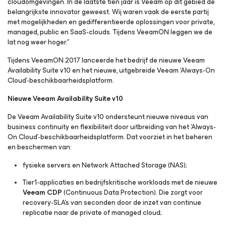
cloudomgevingen. In de laatste tien jaar is Veeam op dit gebied de
belangrijkste innovator geweest. Wij waren vaak de eerste partij
met mogelijkheden en gedifferentieerde oplossingen voor private,
managed, public en SaaS-clouds. Tijdens VeeamON leggen we de
lat nog weer hoger.”
Tijdens VeeamON 2017 lanceerde het bedrijf de nieuwe Veeam
Availability Suite v10 en het nieuwe, uitgebreide Veeam ‘Always-On
Cloud’-beschikbaarheidsplatform.
Nieuwe Veeam Availability Suite
v10
De Veeam Availability Suite v10 ondersteunt nieuwe niveaus van
business continuity en flexibiliteit door uitbreiding van het ‘Always-
On Cloud’-beschikbaarheidsplatform. Dat voorziet in het beheren
en beschermen van:
fysieke servers en Network Attached Storage (NAS);
Tier1-applicaties en bedrijfskritische workloads met de nieuwe
Veeam CDP
(Continuous Data Protection). Die zorgt voor
recovery-SLA’s van seconden door de inzet van continue
replicatie naar de private of managed cloud;