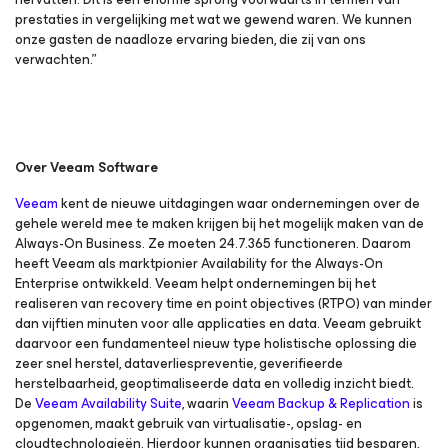
prestaties in vergelijking met wat we gewend waren. We kunnen
onze gasten de naadloze ervaring bieden, die zij van ons
verwachten.”
Over
Veeam
Software
Veeam
kent de nieuwe uitdagingen waar ondernemingen over de
gehele wereld mee te maken krijgen bij het mogelijk maken van de
Always-On Business. Ze moeten 24.7.365 functioneren. Daarom
heeft Veeam als marktpionier Availability for the Always-On
Enterprise ontwikkeld. Veeam helpt ondernemingen bij het
realiseren van recovery time en point objectives (RTPO) van minder
dan vijftien minuten voor alle applicaties en data. Veeam gebruikt
daarvoor een fundamenteel nieuw type holistische oplossing die
zeer snel herstel, dataverliespreventie, geverifieerde
herstelbaarheid, geoptimaliseerde data en volledig inzicht biedt.
De
Veeam Availability Suite
, waarin
Veeam Backup & Replication
is
opgenomen, maakt gebruik van virtualisatie-, opslag- en
cloudtechnologieën. Hierdoor kunnen organisaties tijd besparen,