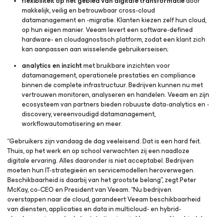
flexibiliteit op het gebied van digitale transformatie
door
makkelijk, veilig en betrouwbaar cross-cloud
datamanagement en -migratie. Klanten kiezen zelf hun cloud,
op hun eigen manier. Veeam levert een software-defined
hardware- en cloudagnostisch platform, zodat een klant zich
kan aanpassen aan wisselende gebruikerseisen;
analytics en inzicht
met bruikbare inzichten voor
datamanagement, operationele prestaties en compliance
binnen de complete infrastructuur. Bedrijven kunnen nu met
vertrouwen monitoren, analyseren en handelen. Veeam en zijn
ecosysteem van partners bieden robuuste data-analytics en -
discovery, vereenvoudigd datamanagement,
workflowautomatisering en meer.
“Gebruikers zijn vandaag de dag veeleisend. Dat is een hard feit.
Thuis, op het werk en op school verwachten zij een naadloze
digitale ervaring. Alles daaronder is niet acceptabel. Bedrijven
moeten hun IT-strategieën en servicemodellen heroverwegen.
Beschikbaarheid is daarbij van het grootste belang”, zegt Peter
McKay, co-CEO en President van Veeam. “Nu bedrijven
overstappen naar de cloud, garandeert Veeam beschikbaarheid
van diensten, applicaties en data in multicloud- en hybrid-