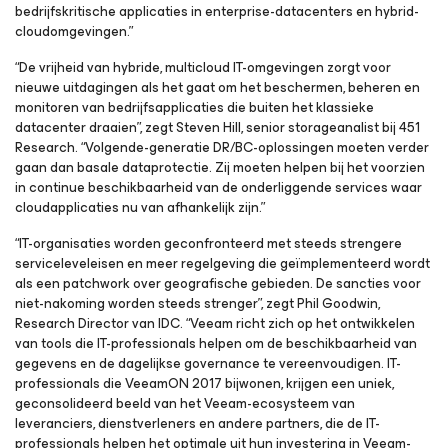
bedrijfskritische applicaties in enterprise-datacenters en hybrid-
cloudomgevingen.”
“De vrijheid van hybride, multicloud IT-omgevingen zorgt voor
nieuwe uitdagingen als het gaat om het beschermen, beheren en
monitoren van bedrijfsapplicaties die buiten het klassieke
datacenter draaien”, zegt Steven Hill, senior storageanalist bij 451
Research. “Volgende-generatie DR/BC-oplossingen moeten verder
gaan dan basale dataprotectie. Zij moeten helpen bij het voorzien
in continue beschikbaarheid van de onderliggende services waar
cloudapplicaties nu van afhankelijk zijn.”
“IT-organisaties worden geconfronteerd met steeds strengere
serviceleveleisen en meer regelgeving die geïmplementeerd wordt
als een patchwork over geografische gebieden. De sancties voor
niet-nakoming worden steeds strenger”, zegt Phil Goodwin,
Research Director van IDC. “Veeam richt zich op het ontwikkelen
van tools die IT-professionals helpen om de beschikbaarheid van
gegevens en de dagelijkse governance te vereenvoudigen. IT-
professionals die VeeamON 2017 bijwonen, krijgen een uniek,
geconsolideerd beeld van het Veeam-ecosysteem van
leveranciers, dienstverleners en andere partners, die de IT-
professionals helpen het optimale uit hun investering in Veeam-