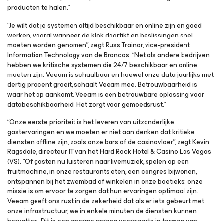
producten te halen.”
“Je wilt dat je systemen altijd beschikbaar en online zijn en goed
werken, vooral wanneer de klok doortikt en beslissingen snel
moeten worden genomen”, zegt Russ Trainor, vice-president
Information Technology van de Broncos. “Net als andere bedrijven
hebben we kritische systemen die 24/7 beschikbaar en online
moeten zijn. Veeam is schaalbaar en hoewel onze data jaarlijks met
dertig procent groeit, schaalt Veeam mee. Betrouwbaarheid is
waar het op aankomt. Veeam is een betrouwbare oplossing voor
databeschikbaarheid. Het zorgt voor gemoedsrust.”
“Onze eerste prioriteit is het leveren van uitzonderlijke
gastervaringen en we moeten er niet aan denken dat kritieke
diensten offline zijn, zoals onze bars of de casinovloer”, zegt Kevin
Ragsdale, directeur IT van het Hard Rock Hotel & Casino Las Vegas
(VS). “Of gasten nu luisteren naar livemuziek, spelen op een
fruitmachine, in onze restaurants eten, een congres bijwonen,
ontspannen bij het zwembad of winkelen in onze boetieks: onze
missie is om ervoor te zorgen dat hun ervaringen optimaal zijn.
Veeam geeft ons rust in de zekerheid dat als er iets gebeurt met
onze infrastructuur, we in enkele minuten de diensten kunnen
hervatten. Dit is een enorme sprong voorwaarts in termen van