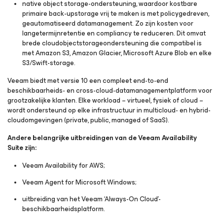
native object storage-ondersteuning, waardoor kostbare
primaire back-upstorage vrij te maken is met policygedreven,
geautomatiseerd datamanagement. Zo zijn kosten voor
langetermijnretentie en compliancy te reduceren. Dit omvat
brede cloudobjectstorageondersteuning die compatibel is
met Amazon S3, Amazon Glacier, Microsoft Azure Blob en elke
S3/Swift-storage.
Veeam biedt met versie 10 een compleet end-to-end
beschikbaarheids- en cross-cloud-datamanagementplatform voor
grootzakelijke klanten. Elke workload – virtueel, fysiek of cloud –
wordt ondersteund op elke infrastructuur in multicloud- en hybrid-
cloudomgevingen (private, public, managed of SaaS).
Andere belangrijke uitbreidingen van de Veeam Availability
Suite zijn:
Veeam Availability
for AWS
;
Veeam Agent
for Microsoft Windows
;
uitbreiding van het Veeam ‘Always-On Cloud’-
beschikbaarheidsplatform.