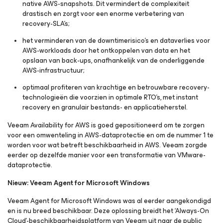
native AWS-snapshots. Dit vermindert de complexiteit
drastisch en zorgt voor een enorme verbetering van
recovery-SLA’s;
het verminderen van de downtimerisico’s en dataverlies voor
AWS-workloads door het ontkoppelen van data en het
opslaan van back-ups, onafhankelijk van de onderliggende
AWS-infrastructuur;
optimaal profiteren van krachtige en betrouwbare recovery-
technologieën die voorzien in optimale RTO’s, met instant
recovery en granulair bestands- en applicatieherstel.
Veeam Availability
for AWS
is goed gepositioneerd om te zorgen
voor een omwenteling in AWS-dataprotectie en om de nummer 1 te
worden voor wat betreft beschikbaarheid in AWS. Veeam zorgde
eerder op dezelfde manier voor een transformatie van VMware-
dataprotectie.
Nieuw: Veeam Agent
for Microsoft Windows
Veeam Agent
for Microsoft Windows
was al eerder aangekondigd
en is nu breed beschikbaar. Deze oplossing breidt het ‘Always-On
Cloud’-beschikbaarheidsplatform van Veeam uit naar de public