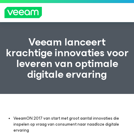
Richtlijnen van Veeam voor klanten die zijn
Veeam lanceert
getroffen door de content-update van
krachtige innovaties voor
CrowdStrike
leveren van optimale
MEE
R
digitale ervaring
LEZE
N
VeeamON 2017 van start met groot aantal innovaties die
inspelen op vraag van consument naar naadloze digitale
ervaring