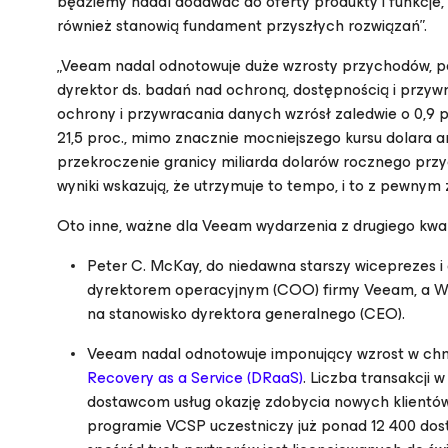
będziemy nadal dodawać do oferty produkty i funkcje, 
również stanowią fundament przyszłych rozwiązań”.
„Veeam nadal odnotowuje duże wzrosty przychodów, pom
dyrektor ds. badań nad ochroną, dostępnością i przy
ochrony i przywracania danych wzrósł zaledwie o 0,9 p
21,5 proc., mimo znacznie mocniejszego kursu dolara am
przekroczenie granicy miliarda dolarów rocznego przyc
wyniki wskazują, że utrzymuje to tempo, i to z pewnym
Oto inne, ważne dla Veeam wydarzenia z drugiego kwart
Peter C. McKay, do niedawna starszy wiceprezes 
dyrektorem operacyjnym (COO) firmy Veeam, a Wil
na stanowisko dyrektora generalnego (CEO).
Veeam nadal odnotowuje imponujący wzrost w ch
Recovery as a Service (DRaaS)
. Liczba transakcji 
dostawcom usług okazję zdobycia nowych klientów 
programie VCSP uczestniczy już ponad 12 400 dos