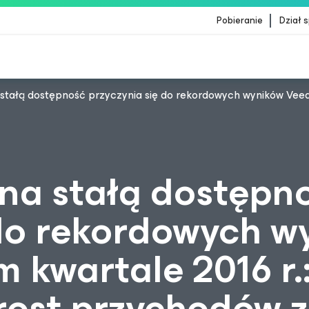
Pobieranie
Dział 
stałą dostępność przyczynia się do rekordowych wyników Veea
ientów, których dotyczy aktualizacja treści Crow
na stałą dostępn
 do rekordowych w
kwartale 2016 r.:
ost przychodów z