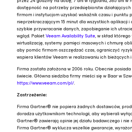
przez 24 godziny na dobę, 7 dni w tygodniu, 365 dni w
dostępność na potrzeby przedsiębiorstw działającyc
firmom i instytucjom uzyskać wskaźnik czasu i punktu 
nieprzekraczającym 15 minut dla wszystkich aplikacji i
szybkie przywracanie danych, zapobieganie ich utraci
wgląd. Pakiet
Veeam Availability Suite
, w skład któreg
wirtualizację, systemy pamięci masowych i chmurę obl
aby pomóc firmom oszczędzać czas, ograniczyć ryzyko
wspiera klientów Veeam w realizowaniu ich bieżących 
Firma została założona w 2006 roku. Obecnie posiada 
świecie. Główna siedziba firmy mieści się w Baar w Szwa
https://www.veeam.com/pl/
.
Zastrzeżenie:
Firma Gartner® nie popiera żadnych dostawców, produ
doradza użytkownikom technologii, aby wybierali wył
Gartner® zawierają opinie jej działu badawczego i nie
Firma Gartner® wyklucza wszelkie gwarancje, wyrażo