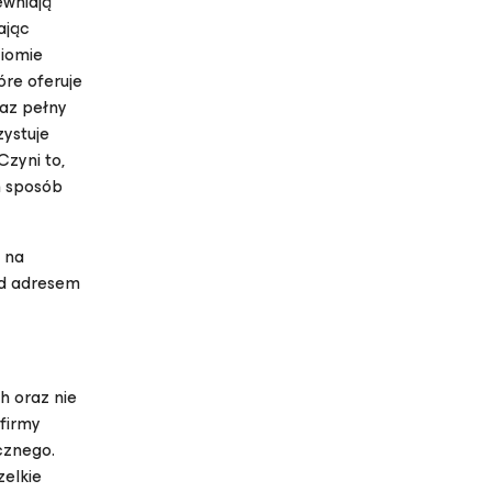
ewniają
jąc
ziomie
óre oferuje
raz pełny
zystuje
zyni to,
n sposób
 na
pod adresem
h oraz nie
firmy
cznego.
elkie