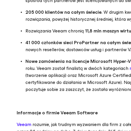
spośród tych partnerów jest licencjowanych do ś
205 000 klientów na całym świecie
. W drugim kw
rozwiązania, powyżej historycznej średniej, która 
Rozwiązania Veeam chronią
11,8 mln maszyn wirt
41 000 członków sieci ProPartner na całym świe
nowych resellerów, dostawców usług i partnerów V
Nowe zamówienia na licencje Microsoft Hyper-V
roku. Veeam został finalistą w dwóch kategoriach
(tworzenie aplikacji) oraz Microsoft Azure Certif
certyfikowane do działania w Microsoft Azure). N
poczytuje sobie za zaszczyt, że została wyróżniona 
Informacje o firmie Veeam Software
Veeam
rozumie, jak trudnym wyzwaniem dla firm z całe