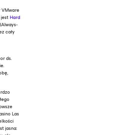
or VMware
 jest
Hard
(
Always-
ez cały
or ds.
e.
obę,
ardzo
ałego
nowsze
asino Las
elkości
t jasna: