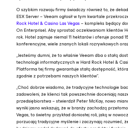
O szybkim rozwoju firmy świadczy również to, że de
ESX Server – Veeam ogłosił w tym kwartale przekrocze
Rock Hotel & Casino Las Vegas
– kompleks będący dos
On Enterprise
). Aby sprostać oczekiwaniom klientów 
rok. Hotel zajmuje niemal 11 hektarów i oferuje ponad 
konferencyjne, wiele znanych lokali rozrywkowych oraz 
„Jesteśmy dumni, że to właśnie Veeam dba o stałą dos
technologii informatycznych w Hard Rock Hotel & Cas
Platforma tej firmy gwarantuje stałą dostępność, któr
zgodnie z potrzebami naszych klientów”.
„Choć dobrze wiadomo, że tradycyjne technologie back
zadowoleni, że klienci tak powszechnie doceniają nasz
przedsiębiorstwa – stwierdził Peter McKay, nowo mia
wyniki jasno wskazują, że w branży zachodzą przełomo
Vegas, to świetny przykład doniosłej roli, jaką w now
porzucają tradycyjne myślenie i zaczynają rozumieć, że