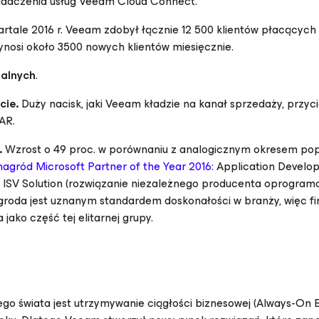
wiadczenia usług Veeam Cloud Connect.
artale 2016 r. Veeam zdobył łącznie 12 500 klientów płacących 
wynosi około 3500 nowych klientów miesięcznie.
ualnych
.
cie.
Duży nacisk, jaki Veeam kładzie na kanał sprzedaży, przyc
AR.
.
Wzrost o 49 proc. w porównaniu z analogicznym okresem po
nagród Microsoft Partner of the Year 2016:
Application Develo
ied ISV Solution (rozwiązanie niezależnego producenta oprogram
agroda jest uznanym standardem doskonałości w branży, więc f
jako część tej elitarnej grupy.
go świata jest utrzymywanie ciągłości biznesowej (Always-On E