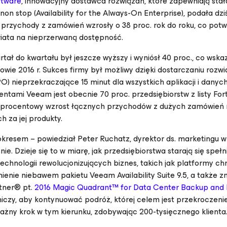
tware
, innowacyjny dostawca rozwiązań, które zapewniają stał
non stop (
Availability for the Always-On Enterprise
), podała dzi
j przychody z zamówień wzrosły o 38 proc. rok do roku, co pot
iata na nieprzerwaną dostępność.
ł do kwartału był jeszcze wyższy i wyniósł 40 proc., co wska
owie 2016 r. Sukces firmy był możliwy dzięki dostarczaniu rozwi
) nieprzekraczające 15 minut dla wszystkich aplikacji i danych
tami Veeam jest obecnie 70 proc. przedsiębiorstw z listy For
40-procentowy wzrost łącznych przychodów z dużych zamówień 
h za jej produkty.
kresem – powiedział Peter Ruchatz, dyrektor ds. marketingu w 
. Dzieje się to w miarę, jak przedsiębiorstwa starają się spełn
echnologii rewolucjonizujących biznes, takich jak platformy c
enie niebawem pakietu Veeam Availability Suite 9.5, a także z
rtner® pt.
2016 Magic Quadrant™ for Data Center Backup and
iczy, aby kontynuować podróż, której celem jest przekroczeni
ważny krok w tym kierunku, zdobywając 200-tysięcznego klient