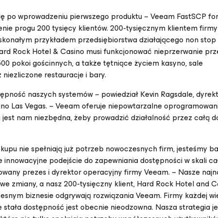
kadę po wprowadzeniu pierwszego produktu – Veeam FastSCP f
nie progu 200 tysięcy klientów. 200-tysięcznym klientem firmy
konałym przykładem przedsiębiorstwa działającego non stop 
Hard Rock Hotel & Casino musi funkcjonować nieprzerwanie prz
1500 pokoi gościnnych, a także tętniące życiem kasyno, sale
niezliczone restauracje i bary.
tępność naszych systemów – powiedział Kevin Ragsdale, dyrekt
ino Las Vegas. – Veeam oferuje niepowtarzalne oprogramowani
a jest nam niezbędna, żeby prowadzić działalność przez całą d
upu nie spełniają już potrzeb nowoczesnych firm, jesteśmy b
e innowacyjne podejście do zapewniania dostępności w skali c
nowany prezes i dyrektor operacyjny firmy Veeam. – Nasze naj
we zmiany, a nasz 200-tysięczny klient, Hard Rock Hotel and C
oczesnym biznesie odgrywają rozwiązania Veeam. Firmy każdej wi
 stała dostępność jest obecnie nieodzowna. Nasza strategia jes