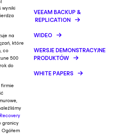
ą
ś wyniki
VEEAM BACKUP &
wierdza
REPLICATION
WIDEO
zuje na
ązań, które
WERSJE DEMONSTRACYJNE
, co
PRODUKTÓW
tune 500
rok do
WHITE PAPERS
firmie
ić
hmurowe,
naleźliśmy
 Recovery
e granicy
a. Ogółem