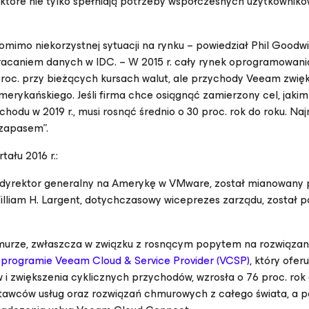
które nie tylko spełniają potrzeby współczesnych użytkowników
imo niekorzystnej sytuacji na rynku – powiedział Phil Goodwi
wracaniem danych w IDC. – W 2015 r. cały rynek oprogramowani
roc. przy bieżących kursach walut, ale przychody Veeam zwięk
erykańskiego. Jeśli firma chce osiągnąć zamierzony cel, jakim 
hodu w 2019 r., musi rosnąć średnio o 30 proc. rok do roku. Na
 zapasem”.
ału 2016 r.:
i dyrektor generalny na Amerykę w VMware, został mianowany 
liam H. Largent, dotychczasowy wiceprezes zarządu, został 
murze, zwłaszcza w związku z rosnącym popytem na rozwiąza
w
programie Veeam Cloud & Service Provider (VCSP)
, który oferu
i zwiększenia cyklicznych przychodów, wzrosła o 76 proc. rok 
tawców usług oraz rozwiązań chmurowych z całego świata, a 