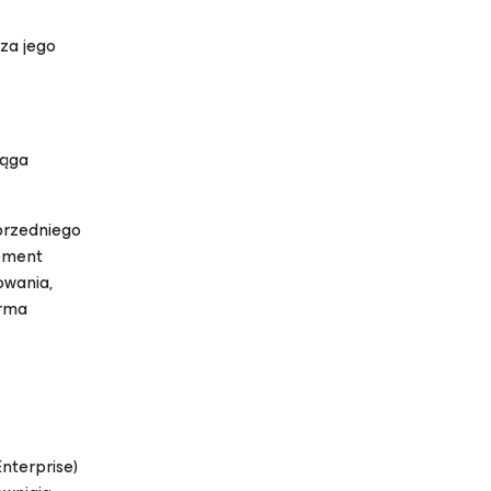
za jego
iąga
przedniego
pment
owania,
irma
nterprise)