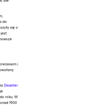
, ale
n,
a do
szyły się o
jest
jnowsze
prezesem i
powołany
nia
Disaster
je
do roku. W
ponad 1900