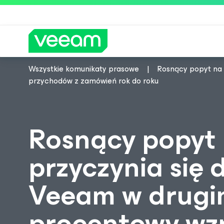
Wszystkie komunikaty prasowe
Rosnący popyt na 
Wskazówki firmy Veeam dla kl
przychodów z zamówień rok do roku
Rosnący popyt 
przyczynia się
Veeam w drugim 
procentowy wzr