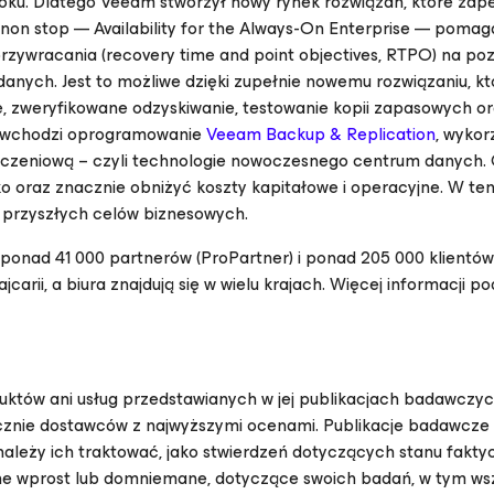
 roku. Dlatego Veeam stworzył nowy rynek rozwiązań, które zap
h non stop —
Availability for the Always-On Enterprise
— pomaga
przywracania (recovery time and point objectives, RTPO) na po
 danych. Jest to możliwe dzięki zupełnie nowemu rozwiązaniu, kt
e, zweryfikowane odzyskiwanie, testowanie kopii zapasowych o
o wchodzi oprogramowanie
Veeam Backup & Replication
, wykor
iczeniową – czyli technologie nowoczesnego centrum danych. C
 oraz znacznie obniżyć koszty kapitałowe i operacyjne. W te
i przyszłych celów biznesowych.
ponad 41 000 partnerów (ProPartner) i ponad 205 000 klientów
jcarii, a biura znajdują się w wielu krajach. Więcej informacji 
któw ani usług przedstawianych w jej publikacjach badawczyc
ącznie dostawców z najwyższymi ocenami. Publikacje badawcze 
 należy ich traktować, jako stwierdzeń dotyczących stanu fakty
ne wprost lub domniemane, dotyczące swoich badań, w tym wsz