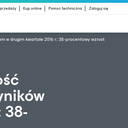
sprzedaży
Kup online
Pomoc techniczna
Zaloguj się
m w drugim kwartale 2016 r.: 38-procentowy wzrost
dStrike
WIĘCEJ INFORMACJI
ość
yników
 38-