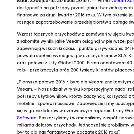
Baar, Szwajcaria, 20 lipca 2016 r. —
Firma
Veeam Sof
dostępność na potrzeby przedsiębiorstw działających 
finansowe za drugi kwartał 2016 roku. W tym okresie je
rosnące zapotrzebowanie przedsiębiorstw z całego św
Wzrost łącznych przychodów z zamówień w ujęciu kwarta
znakomite wyniki, jakie Veeam osiągnął w pierwszej poł
zapewniają wskaźniki czasu i punktu przywracania (RTPO
pozwala spełnić wymogi współczesnych umów SLA. Klien
oraz połowa z listy Global 2000. Firma odnotowała 
roku i przekroczyła próg 200 tysięcy klientów płacącyc
„Pierwsza połowa 2016 r. była dla Veeam znakomitym o
Veeam. – Nasz udział w rynku korporacyjnym nadal rośnie
potrzeby użytkowników, którzy zaczynają korzystać z t
mobilne i społecznościowe. Zapowiedzieliśmy udostępni
się w gronie liderów w czerwcowym raporcie firmy Ga
Software.
Poszerzyliśmy i wzmocniliśmy zespół kierown
miliarda dolarów przychodu. Jednocześnie zrobiliśmy 
był to dla nas fantastyczny początek 2016 roku”.