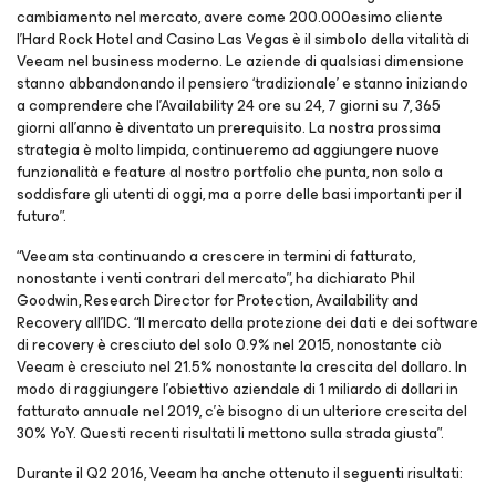
cambiamento nel mercato, avere come 200.000esimo cliente
l’Hard Rock Hotel and Casino Las Vegas è il simbolo della vitalità di
Veeam nel business moderno. Le aziende di qualsiasi dimensione
stanno abbandonando il pensiero ‘tradizionale’ e stanno iniziando
a comprendere che l’Availability 24 ore su 24, 7 giorni su 7, 365
giorni all’anno è diventato un prerequisito. La nostra prossima
strategia è molto limpida, continueremo ad aggiungere nuove
funzionalità e feature al nostro portfolio che punta, non solo a
soddisfare gli utenti di oggi, ma a porre delle basi importanti per il
futuro”.
“Veeam sta continuando a crescere in termini di fatturato,
nonostante i venti contrari del mercato”, ha dichiarato Phil
Goodwin, Research Director for Protection, Availability and
Recovery all’IDC. “Il mercato della protezione dei dati e dei software
di recovery è cresciuto del solo 0.9% nel 2015, nonostante ciò
Veeam è cresciuto nel 21.5% nonostante la crescita del dollaro. In
modo di raggiungere l’obiettivo aziendale di 1 miliardo di dollari in
fatturato annuale nel 2019, c’è bisogno di un ulteriore crescita del
30% YoY. Questi recenti risultati li mettono sulla strada giusta”.
Durante il Q2 2016, Veeam ha anche ottenuto il seguenti risultati: