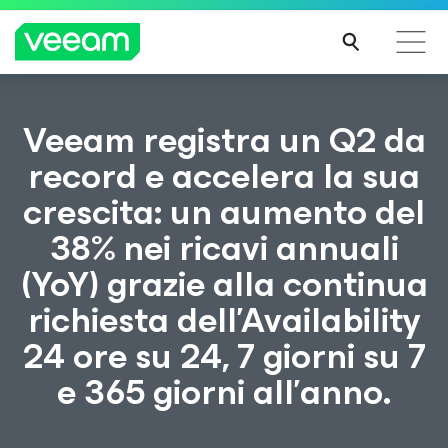
Linee guida di Veeam per i clienti interessati
Veeam registra un Q2 da
dall'aggiornamento dei contenuti di CrowdStrike
record e accelera la sua
PER
crescita: un aumento del
SAPE
RNE
38% nei ricavi annuali
DI
PIÙ
(YoY) grazie alla continua
richiesta dell’Availability
24 ore su 24, 7 giorni su 7
e 365 giorni all’anno.