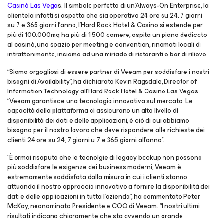
Casinò Las Vega
s. Il simbolo perfetto di un’Always-On Enterprise, la
clientela infatti si aspetta che sia operativo 24 ore su 24, 7 giorni
su 7 e 365 giorni l’anno, l’Hard Rock Hotel & Casino si estende per
più di 100.000mq ha più di 1.500 camere, ospita un piano dedicato
al casinò, uno spazio per meeting e convention, rinomati locali di
intrattenimento, insieme ad una miriade di ristoranti e bar di rilievo.
“Siamo orgogliosi di essere partner di Veeam per soddisfare i nostri
bisogni di Availability”, ha dichiarato Kevin Ragsdale, Director of
Information Technology all’Hard Rock Hotel & Casino Las Vegas.
“Veeam garantisce una tecnologia innovativa sul mercato. Le
capacità della piattaforma ci assicurano un alto livello di
disponibilità dei dati e delle applicazioni, è ciò di cui abbiamo
bisogno per il nostro lavoro che deve rispondere alle richieste dei
clienti 24 ore su 24, 7 giorni u 7 e 365 giorni all’anno”.
“È ormai risaputo che le tecnolgie di legacy backup non possono
più soddisfare le esigenze dei business moderni, Veeam è
estremamente soddisfata dalla misura in cui i clienti stanno
attuando il nostro approccio innovativo a fornire la disponibilità dei
dati e delle applicazioni in tutta l'azienda”, ha commentato Peter
McKay, neonominato Presidente e COO di Veeam. “I nostri ultimi
risultati indicano chiaramente che sta avvendo un grande