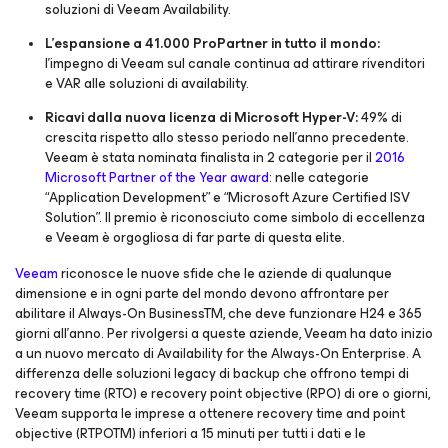
soluzioni di Veeam Availability.
L’espansione a 41.000 ProPartner in tutto il mondo:
l’impegno di Veeam sul canale continua ad attirare rivenditori
e VAR alle soluzioni di availability.
Ricavi dalla nuova licenza di Microsoft Hyper-V:
49% di
crescita rispetto allo stesso periodo nell’anno precedente.
Veeam è stata nominata finalista in 2 categorie per il
2016
Microsoft Partner of the Year award
: nelle categorie
“Application Development” e “Microsoft Azure Certified ISV
Solution”. Il premio è riconosciuto come simbolo di eccellenza
e Veeam è orgogliosa di far parte di questa elite.
Veeam
riconosce le nuove sfide che le aziende di qualunque
dimensione e in ogni parte del mondo devono affrontare per
abilitare il Always-On BusinessTM, che deve funzionare H24 e 365
giorni all’anno. Per rivolgersi a queste aziende, Veeam ha dato inizio
a un nuovo mercato di
Availability for the Always-On Enterprise
. A
differenza delle soluzioni legacy di backup che offrono tempi di
recovery time (RTO) e recovery point objective (RPO) di ore o giorni,
Veeam supporta le imprese a ottenere recovery time and point
objective (RTPOTM) inferiori a 15 minuti per tutti i dati e le