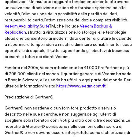
applicazioni. Un risultato raggiunto fondamentalmente attraverso
un nuovo tipo di soluzione olistica che fornisce ripristino ad alta
velocità, l’eliminazione della possibilità della perdita dei dati,
recuperabilità certa, l’ottimizzazione dei dati e completa visibilità.
Veeam Availability Suite
TM, che include
Veeam Backup &
Replication
, sfrutta la virtualizzazione, lo storage, e le tecnologie
cloud che consentono ai moderni data center di aiutare le aziende
a risparmiare tempo, ridurre i rischi e diminuire sensibilmente i costi
operativi e di capitale. Il tutto supportando gli obiettivi di business
presenti e futuri dei clienti Veeam.
Fondata nel 2006, Veeam attualmente ha 41.000 ProPartner e più
di 205.000 clienti nel mondo. Il quartier generale di Veeam ha sede
a Baar, in Svizzera, e l‘azienda ha uffici in ogni parte del mondo. Per
ulteriori informazioni, visita
https://www.veeam.com/it
.
Precisazione di Gartner®
Gartner® non sostiene alcun fornitore, prodotto o servizio
descritto nelle sue ricerche, e non suggerisce agli utenti di
scegliere solo i fornitori con i voti più alti o con altre descrizioni. Le
ricerche di Gartner® consistono nelle opinioni della ricerca di
Gartner® e non devono essere interpretate come dichiarazioni di