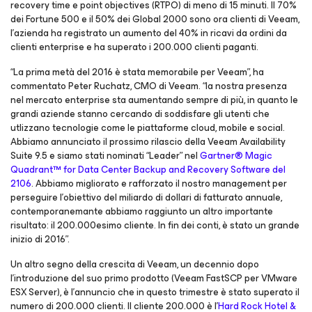
recovery time e point objectives (RTPO) di meno di 15 minuti. Il 70%
dei Fortune 500 e il 50% dei Global 2000 sono ora clienti di Veeam,
l’azienda ha registrato un aumento del 40% in ricavi da ordini da
clienti enterprise e ha superato i 200.000 clienti paganti.
“La prima metà del 2016 è stata memorabile per Veeam”, ha
commentato Peter Ruchatz, CMO di Veeam. “la nostra presenza
nel mercato enterprise sta aumentando sempre di più, in quanto le
grandi aziende stanno cercando di soddisfare gli utenti che
utlizzano tecnologie come le piattaforme cloud, mobile e social.
Abbiamo annunciato il prossimo rilascio della Veeam Availability
Suite 9.5 e siamo stati nominati “Leader” nel
Gartner® Magic
Quadrant™ for Data Center Backup and Recovery Software del
2106
. Abbiamo migliorato e rafforzato il nostro management per
perseguire l’obiettivo del miliardo di dollari di fatturato annuale,
contemporanemante abbiamo raggiunto un altro importante
risultato: il 200.000esimo cliente. In fin dei conti, è stato un grande
inizio di 2016”.
Un altro segno della crescita di Veeam, un decennio dopo
l’introduzione del suo primo prodotto (Veeam FastSCP per VMware
ESX Server), è l’annuncio che in questo trimestre è stato superato il
numero di 200.000 clienti. Il cliente 200.000 è l’
Hard Rock Hotel &