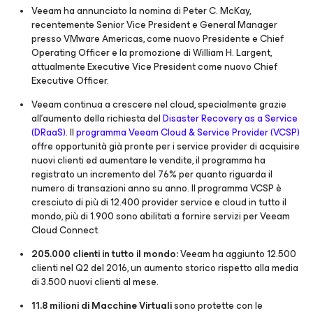
Veeam ha annunciato la nomina di Peter C. McKay,
recentemente Senior Vice President e General Manager
presso VMware Americas, come nuovo Presidente e Chief
Operating Officer e la promozione di William H. Largent,
attualmente Executive Vice President come nuovo Chief
Executive Officer.
Veeam continua a crescere nel cloud, specialmente grazie
all’aumento della richiesta del
Disaster Recovery as a Service
(DRaaS).
Il
programma Veeam Cloud & Service Provider (VCSP)
offre opportunità già pronte per i service provider di acquisire
nuovi clienti ed aumentare le vendite, il programma ha
registrato un incremento del 76% per quanto riguarda il
numero di transazioni anno su anno. Il programma VCSP è
cresciuto di più di 12.400 provider service e cloud in tutto il
mondo, più di 1.900 sono abilitati a fornire servizi per Veeam
Cloud Connect.
205.000 clienti in tutto il mondo:
Veeam ha aggiunto 12.500
clienti nel Q2 del 2016, un aumento storico rispetto alla media
di 3.500 nuovi clienti al mese.
11.
8 milioni di Macchine Virtuali
sono protette con le