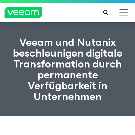
Hinweise von Veeam für Kunden, die vom Content-
Veeam und Nutanix
Update von CrowdStrike betroffen sind
beschleunigen digitale
MEH
Transformation durch
R
ERFA
permanente
HRE
N
Verfügbarkeit in
Unternehmen