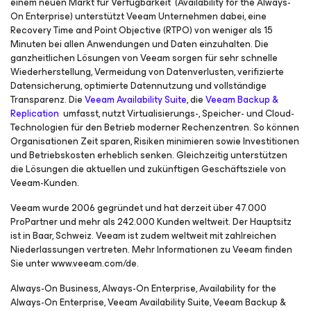
einem neuen Markt für Verfügbarkeit (
Availability for the Always-
On Enterprise
) unterstützt Veeam Unternehmen dabei, eine
Recovery Time and Point Objective (RTPO) von weniger als 15
Minuten bei allen Anwendungen und Daten einzuhalten. Die
ganzheitlichen Lösungen von Veeam sorgen für sehr schnelle
Wiederherstellung, Vermeidung von Datenverlusten, verifizierte
Datensicherung, optimierte Datennutzung und vollständige
Transparenz. Die
Veeam Availability Suite
, die
Veeam Backup &
Replication
umfasst, nutzt Virtualisierungs-, Speicher- und Cloud-
Technologien für den Betrieb moderner Rechenzentren. So können
Organisationen Zeit sparen, Risiken minimieren sowie Investitionen
und Betriebskosten erheblich senken. Gleichzeitig unterstützen
die Lösungen die aktuellen und zukünftigen Geschäftsziele von
Veeam-Kunden.
Veeam wurde 2006 gegründet und hat derzeit über 47.000
ProPartner und mehr als 242.000 Kunden weltweit. Der Hauptsitz
ist in Baar, Schweiz. Veeam ist zudem weltweit mit zahlreichen
Niederlassungen vertreten. Mehr Informationen zu Veeam finden
Sie unter www.veeam.com/de.
Always-On Business, Always-On Enterprise, Availability for the
Always-On Enterprise, Veeam Availability Suite, Veeam Backup &