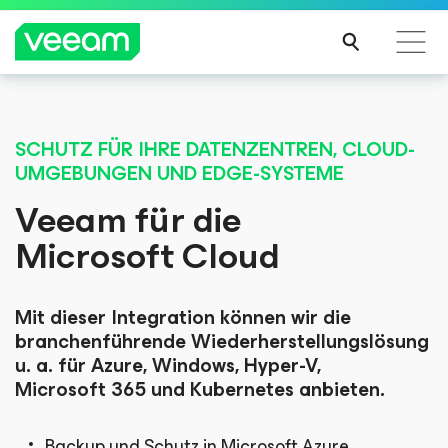
EXCITING NEWS
Hinweise von Veeam für Kunden, die vom Content-
Veeam’s Microsoft
Update von CrowdStrike betroffen sind
SCHUTZ FÜR IHRE DATENZENTREN, CLOUD-
UMGEBUNGEN UND EDGE-SYSTEME
MEH
365 Backup
R
Veeam für die
ERFA
Microsoft Cloud
HRE
Storage API
N
Integration Builds
Mit dieser Integration können wir die
branchenführende Wiederherstellungslösung
u. a. für Azure, Windows, Hyper-V,
Momentum
Microsoft 365 und Kubernetes anbieten.
Backup und Schutz in Microsoft Azure