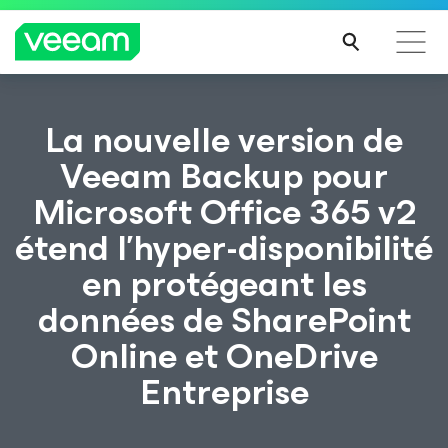
Recommandations de Veeam pour les clients
La nouvelle version de
impactés par la mise à jour de CrowdStrike
Veeam Backup pour
LIRE
Microsoft Office 365 v2
LA
SUIT
étend l’hyper-disponibilité
E
en protégeant les
données de SharePoint
Online et OneDrive
Entreprise