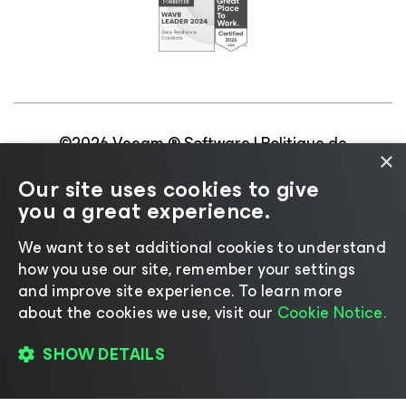
©2026 Veeam ® Software |
Politique de
×
confidentialité
|
Politique d’utilisation des cookies
|
Our site uses cookies to give
Secteur juridique
|
Politique de licences
|
you a great experience.
Ressources pour les fournisseurs
We want to set additional cookies to understand
how you use our site, remember your settings
and improve site experience. ​To learn more
about the cookies we use, visit our
Cookie Notice.
Changer de langue
SHOW DETAILS