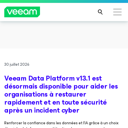
Recommandations de Veeam pour les clients
impactés par la mise à jour de CrowdStrike
LIRE
LA
SUIT
30 juillet 2026
E
Veeam Data Platform v13.1 est
désormais disponible pour aider les
organisations à restaurer
rapidement et en toute sécurité
après un incident cyber
Renforcer la confiance dans les données et l’IA grâce à un choix