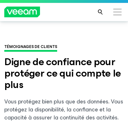
Recommandations de Veeam pour les clients
Veeam DataAI Command Platform
.
Une seule
impactés par la mise à jour de CrowdStrike
plateforme. Un contrôle total.
TÉMOIGNAGES DE CLIENTS
LIRE
LA
Digne de confiance pour
SUIT
DÉCOUVRIR
protéger ce qui compte le
E
plus
Vous protégez bien plus que des données. Vous
protégez la disponibilité, la confiance et la
capacité à assurer la continuité des activités.