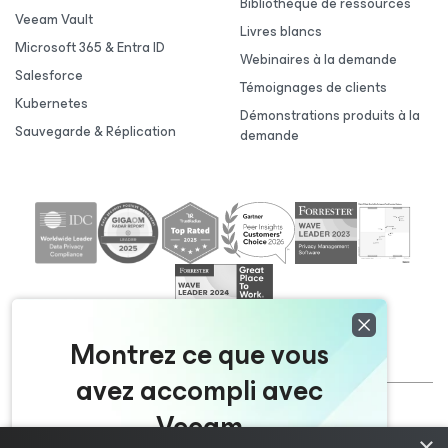
Bibliothèque de ressources
Veeam Vault
Livres blancs
Microsoft 365 & Entra ID
Webinaires à la demande
Salesforce
Témoignages de clients
Kubernetes
Démonstrations produits à la
Sauvegarde & Réplication
demande
Montrez ce que vous
avez accompli avec
Veeam
©2026 Veeam ® Software |
Politique de
×