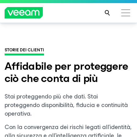
Linee guida di Veeam per i clienti interessati
Veeam DataAI Command Platform
.
Un'unica
dall'aggiornamento dei contenuti di CrowdStrike
piattaforma. Controllo completo.
STORIE DEI CLIENTI
PER
SAPE
Affidabile per proteggere
RNE
SCOPRI DI PIÙ
ciò che conta di più
DI
PIÙ
Stai proteggendo più che dati. Stai
proteggendo disponibilità, fiducia e continuità
operativa.
Con la convergenza dei rischi legati all'identità,
alla sicurezza e all'intelligenza artificiale, le