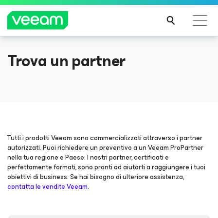
JUST ANNOUNCED
Dive into the 2025 Session Lineup
Trova un partner
Linee guida di Veeam per i clienti interessati
dall'aggiornamento dei contenuti di CrowdStrike
The 2025 VeeamON agenda is here, and it’s the best yet.
Register now and create your perfect San Diego lineup
PER
SAPE
EXPLORE SESSIONS
RNE
DI
PIÙ
Tutti i prodotti Veeam sono commercializzati attraverso i partner
autorizzati. Puoi richiedere un preventivo a un Veeam ProPartner
nella tua regione e Paese. I nostri partner, certificati e
perfettamente formati, sono pronti ad aiutarti a raggiungere i tuoi
obiettivi di business. Se hai bisogno di ulteriore assistenza,
contatta le vendite Veeam
.