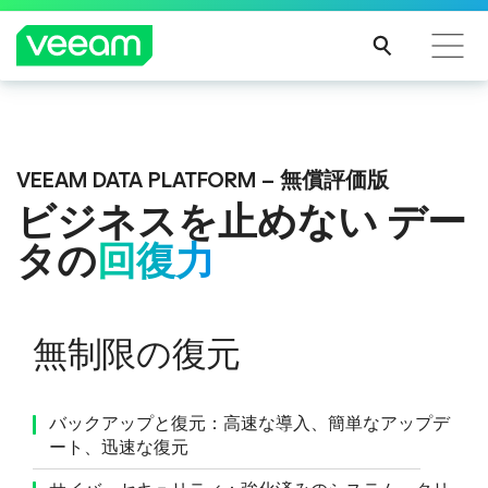
CrowdStrikeのコンテンツ更新によって影響を受け
Veeam DataAI Command Platform
。
1つのプラ
るお客様向けのVeeamのガイダンス
ットフォーム。フルコントロール。
VEEAM DATA PLATFORM – 無償評価版
続き
ビジネスを止めない
デー
を読
む
タの
回復力
今すぐ詳細を見る
無制限の復元
バックアップと復元：高速な導入、簡単なアップデ
ート、迅速な復元