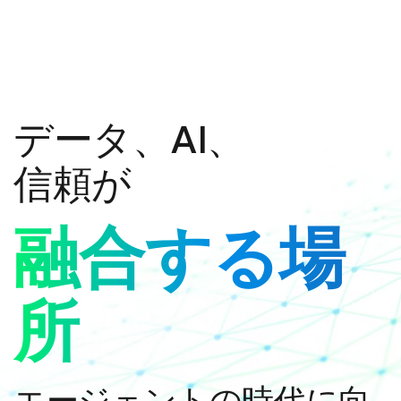
データ、AI、
信頼が
融合する場
所
エージェントの時代に向