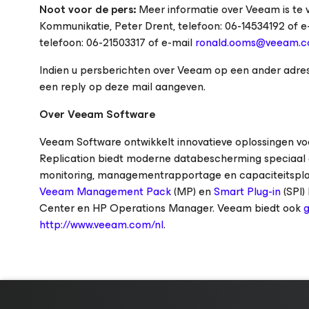
Noot voor de pers:
Meer informatie over Veeam is te 
Kommunikatie, Peter Drent, telefoon: 06-14534192 of 
telefoon: 06-21503317 of e-mail
ronald.ooms@veeam.
Indien u persberichten over Veeam op een ander adres
een reply op deze mail aangeven.
Over Veeam Software
Veeam Software ontwikkelt innovatieve oplossingen v
Replication biedt moderne databescherming speciaal on
monitoring, managementrapportage en capaciteitspla
Veeam Management Pack
(MP) en
Smart Plug-in
(SPI)
Center en HP Operations Manager. Veeam biedt ook
g
http://www.veeam.com/nl
.