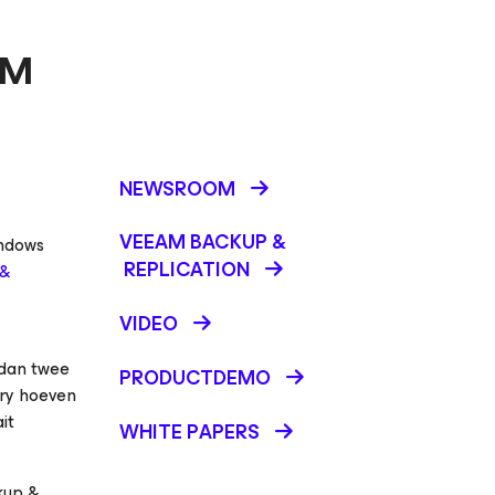
VM
NEWSROOM
VEEAM BACKUP &
indows
REPLICATION
 &
VIDEO
 dan twee
PRODUCTDEMO
ery hoeven
it
WHITE PAPERS
kup &