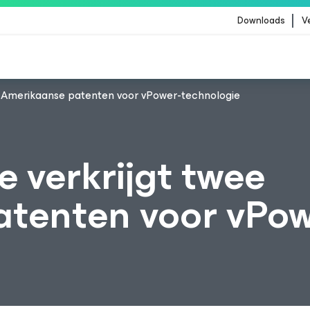
Downloads
V
e Amerikaanse patenten voor vPower-technologie
 zijn getroffen door de content-update van Crowd
 verkrijgt twee
tenten voor vPow