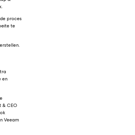
x.
erde proces
eite te
erstellen.
tra
e en
le
nt & CEO
Ook
nen Veeam