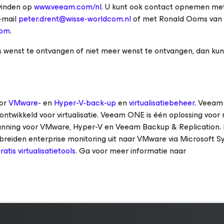
vinden op
www.veeam.com/nl
. U kunt ook contact opnemen me
e-mail
peter.drent@wisse-worldcom.nl
of met Ronald Ooms van
com
.
 wenst te ontvangen of niet meer wenst te ontvangen, dan kunt
oor
VMware
- en
Hyper-V-back-up
en
virtualisatiebeheer
. Veeam
twikkeld voor virtualisatie. Veeam ONE is één oplossing voor 
nning voor VMware, Hyper-V en Veeam Backup & Replication.
 breiden enterprise monitoring uit naar VMware via Microsoft 
ratis virtualisatietools
. Ga voor meer informatie naar