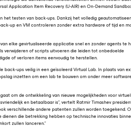
ersal Application Item Recovery (U-AIR) en On-Demand Sandbo
le en het testen van back-ups. Dankzij het volledig geautomatise
back-up en VM controleren zonder extra hardware of tijd en mo
van elke gevirtualiseerde applicatie snel en zonder agents te h
 verwijderen of scripts uitvoeren die leiden tot onbedoelde
gde of verloren items eenvoudig te herstellen.
 back-ups veilig in een geïsoleerd Virtual Lab. In plaats van ex
popslag inzetten om een lab te bouwen om onder meer softwar
 gaat om de ontwikkeling van nieuwe mogelijkheden voor virtue
riendelijk en betaalbaar is”, vertelt Ratmir Timashev preside
ok verschillende andere patenten zullen worden toegekend. 
e dienen die betrekking hebben op technische innovaties bin
nkort zullen lanceren.”