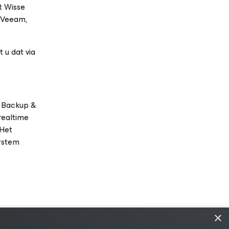
t Wisse
 Veeam,
 u dat via
 Backup &
realtime
 Het
System
×