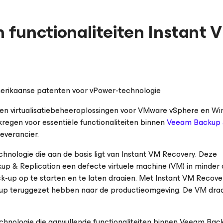
 functionaliteiten Instant 
p
erikaanse patenten voor vPower-technologie
e- en virtualisatiebeheeroplossingen voor VMware vSphere en W
regen voor essentiële functionaliteiten binnen
Veeam Backup
leverancier.
hnologie die aan de basis ligt van Instant VM Recovery. Deze
up & Replication een defecte virtuele machine (VM) in minder
ck-up op te starten en te laten draaien. Met Instant VM Recov
k-up teruggezet hebben naar de productieomgeving. De VM draa
chnologie die aanvullende functionaliteiten binnen Veeam Bac