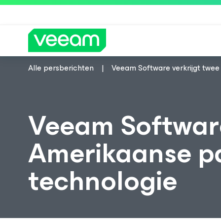
Alle persberichten
Veeam Software verkrijgt twe
Richtlijnen van Veeam voor klanten die
Veeam Software
Amerikaanse pa
technologie