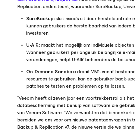
Replication ondersteunt, waaronder SureBackup, Univ
SureBackup:
sluit risico’s uit door herstelcontro
kunnen gebruikers de herstelbaarheid van iedere 
investeren.
U-AIR:
maakt het mogelijk om individuele objecten 
Wanneer gebruikers per ongeluk belangrijke e-mails
veranderingen, helpt U-AIR beheerders de beschadi
On-Demand Sandbox:
draait VM’s vanaf bestaande
resources te gebruiken, kan de gebruiker back-u
patches te testen en problemen op te lossen.
“Veeam heeft al zeven jaar een voortrekkersrol als het
databescherming met behulp van software die gebruiksv
van Veeam Software. “We verwachten dat binnenkort o
bereiden we ons voor om nieuwe patentaanvragen in t
Backup & Replication v7, de nieuwe versie die we binne