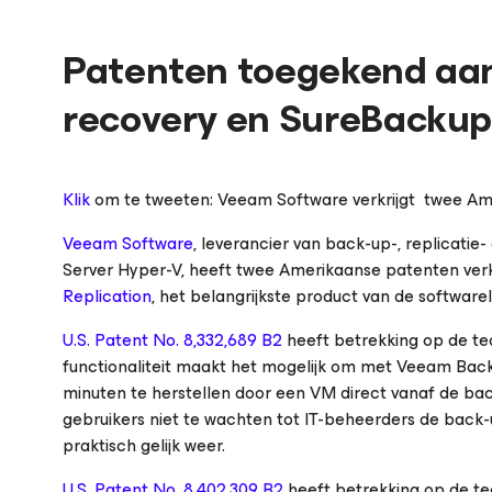
Patenten toegekend aan
recovery en SureBacku
Klik
om te tweeten: Veeam Software verkrijgt twee Am
Veeam Software
, leverancier van back-up-, replicati
Server Hyper-V, heeft twee Amerikaanse patenten verk
Replication
, het belangrijkste product van de software
U.S. Patent No. 8,332,689 B2
heeft betrekking op de tec
functionaliteit maakt het mogelijk om met Veeam Back
minuten te herstellen door een VM direct vanaf de ba
gebruikers niet te wachten tot IT-beheerders de bac
praktisch gelijk weer.
U.S. Patent No. 8,402,309 B2
heeft betrekking op de te