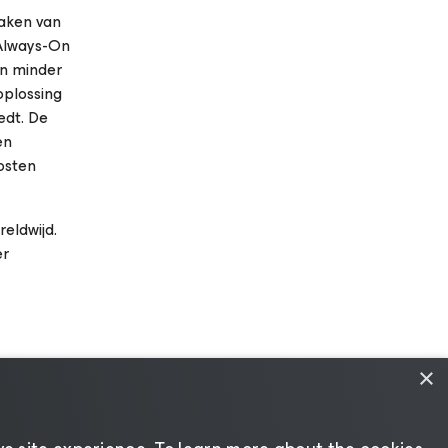
maken van
e Always-On
an minder
oplossing
edt. De
en
kosten
eldwijd.
er
×