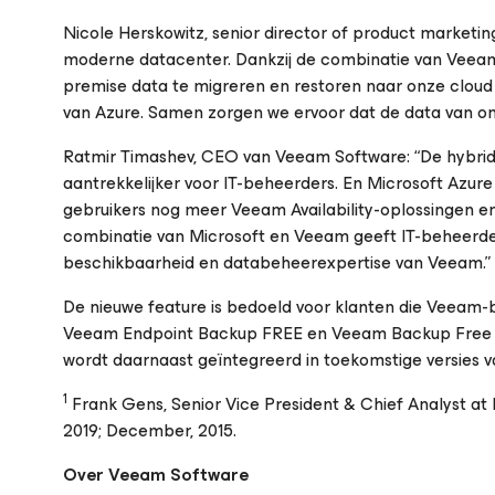
Nicole Herskowitz, senior director of product marketing,
moderne datacenter. Dankzij de combinatie van Veeam
premise data te migreren en restoren naar onze cloud
van Azure. Samen zorgen we ervoor dat de data van onze
Ratmir Timashev, CEO van Veeam Software: “De hybride 
aantrekkelijker voor IT-beheerders. En Microsoft Azur
gebruikers nog meer Veeam Availability-oplossingen en
combinatie van Microsoft en Veeam geeft IT-beheerders
beschikbaarheid en databeheerexpertise van Veeam.”
De nieuwe feature is bedoeld voor klanten die Veeam-
Veeam Endpoint Backup FREE en Veeam Backup Free Edit
wordt daarnaast geïntegreerd in toekomstige versies 
1
Frank Gens, Senior Vice President & Chief Analyst at
2019
; December, 2015.
Over Veeam Software