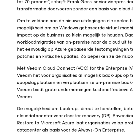
tot 70 procent”, schrijft Frank Gens, senior vicepresid
transformatie doorvoeren zonder een basis van cloud-IT
Om te voldoen aan de nieuwe uitdagingen die spelen bij
mogelijkheid om op Windows gebaseerde virtual machin
impact op de business zo klein mogelijk te houden. Daa
workloadmigraties van on-premise naar de cloud uit te
het eenvoudig op Azure gebaseerde testomgevingen t
patches en kritische updates. Zo beperken ze de risico
Met Veeam Cloud Connect (VCC) for the Enterprise (VC
Veeam het voor organisaties al mogelijk back-ups op t
upopslagplaatsen en verplaatsen ze on-premise back-
Veeam biedt grote ondernemingen kosteneffectieve A
Veeam.
De mogelijkheid om back-ups direct te herstellen, be
clouddatacenter voor disaster recovery (DR). Bovendien
Restore to Microsoft Azure laat organisaties volop pro
datacenter als basis voor de Always-On Enterprise.