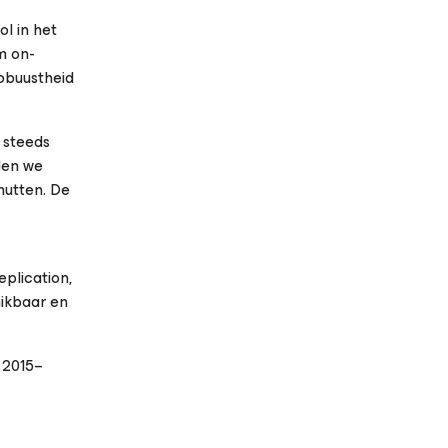
ol in het
m on-
obuustheid
 steeds
den we
nutten. De
plication,
hikbaar en
 2015–