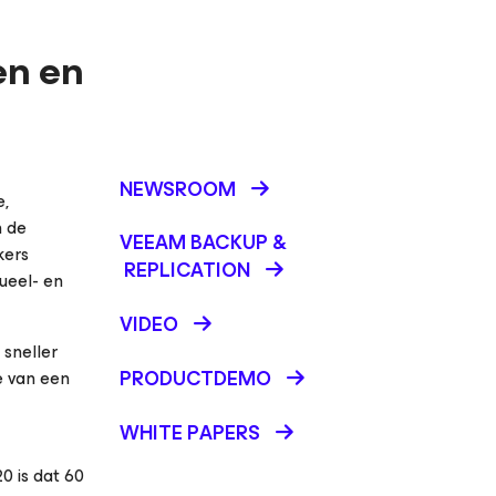
en en
NEWSROOM
e
,
n de
VEEAM BACKUP &
kers
REPLICATION
ueel- en
VIDEO
 sneller
PRODUCTDEMO
e van een
WHITE PAPERS
0 is dat 60