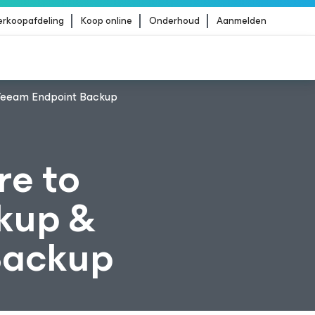
erkoopafdeling
Koop online
Onderhoud
Aanmelden
 Veeam Endpoint Backup
Strike
MEER LEZEN
re to
kup &
Backup