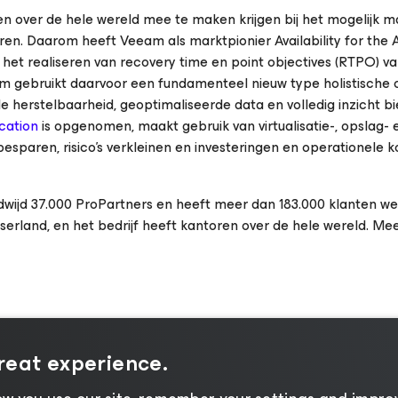
 over de hele wereld mee te maken krijgen bij het mogelijk 
eren. Daarom heeft Veeam als marktpionier
Availability for th
het realiseren van recovery time en point objectives (RTPO) v
eam gebruikt daarvoor een fundamenteel nieuw type holistische 
rde herstelbaarheid, geoptimaliseerde data en volledig inzicht bi
cation
is opgenomen, maakt gebruik van virtualisatie-, opslag- 
besparen, risico's verkleinen en investeringen en operationele 
dwijd 37.000 ProPartners en heeft meer dan 183.000 klanten wer
serland, en het bedrijf heeft kantoren over de hele wereld. Me
great experience.