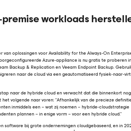
premise workloads herstell
er van oplossingen voor
Availability for the Always-On Enterpris
voorgeconfigureerde Azure-appliance is nu gratis te proberen i
eeam Backup & Replication en Veeam Endpoint Backup. Gebrui
greren naar de cloud via een geautomatiseerd fysiek-naar-virt
tap naar de hybride cloud en verwacht dat die binnenkort nog
het volgende naar voren: “Afhankelijk van de precieze definiti
nten inmiddels een – wat zij noemen – hybride-cloudstrategie
enten plannen – in enige vorm – voor een hybride cloud.”
n en software bij grote ondernemingen cloudgebaseerd, en in 202