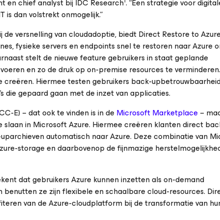
1
ent en chief analyst bij IDC Research
. “Een strategie voor digital
 is dan volstrekt onmogelijk.”
 de versnelling van cloudadoptie, biedt Direct Restore to Azur
es, fysieke servers en endpoints snel te restoren naar Azure 
rnaast stelt de nieuwe feature gebruikers in staat geplande
 voeren en zo de druk op on-premise resources te verminderen.
e creëren. Hiermee testen gebruikers back-upbetrouwbaarhei
’s die gepaard gaan met de inzet van applicaties.
C-E) – dat ook te vinden is in de
Microsoft Marketplace
– maa
e slaan in Microsoft Azure. Hiermee creëren klanten direct bac
uparchieven automatisch naar Azure. Deze combinatie van Mi
zure-storage en daarbovenop de fijnmazige herstelmogelijkhe
tekent dat gebruikers Azure kunnen inzetten als on-demand
 benutten ze zijn flexibele en schaalbare cloud-resources. Dir
fiteren van de Azure-cloudplatform bij de transformatie van hu