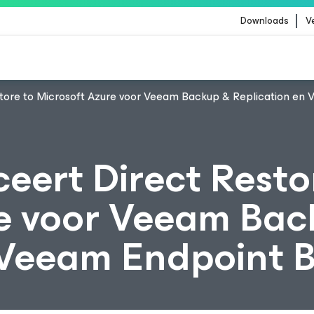
Downloads
V
store to Microsoft Azure voor Veeam Backup & Replication en
 zijn getroffen door de content-update van Crowd
eert Direct Resto
e voor Veeam Bac
 Veeam Endpoint 