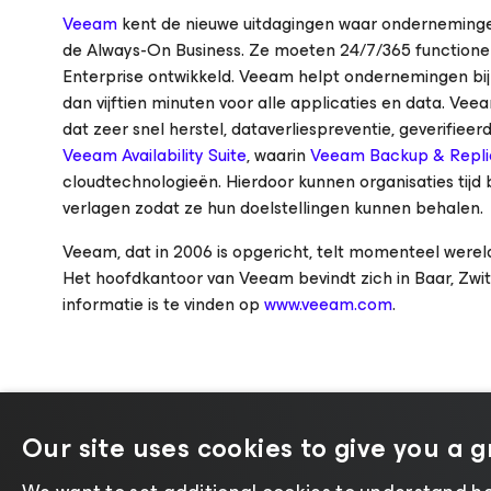
Veeam
kent de nieuwe uitdagingen waar ondernemingen
de Always-On Business. Ze moeten 24/7/365 function
Enterprise
ontwikkeld. Veeam helpt ondernemingen bij 
dan vijftien minuten voor alle applicaties en data. Ve
dat zeer snel herstel, dataverliespreventie, geverifiee
Veeam Availability Suite
, waarin
Veeam Backup & Repli
cloudtechnologieën. Hierdoor kunnen organisaties tijd 
verlagen zodat ze hun doelstellingen kunnen behalen.
Veeam, dat in 2006 is opgericht, telt momenteel werel
Het hoofdkantoor van Veeam bevindt zich in Baar, Zwit
informatie is te vinden op
www.veeam.com
.
Our site uses cookies to give you a 