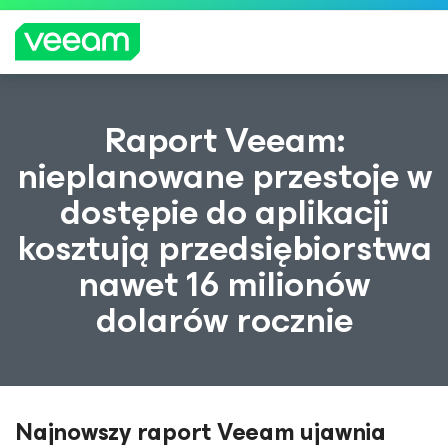
Wskazówki firmy Veeam dla klientów, których
Raport Veeam:
dotyczy aktualizacja treści CrowdStrike
nieplanowane przestoje w
WIĘCEJ
dostępie do aplikacji
INFORMA
CJI
kosztują przedsiębiorstwa
nawet 16 milionów
dolarów rocznie
Najnowszy raport Veeam ujawnia