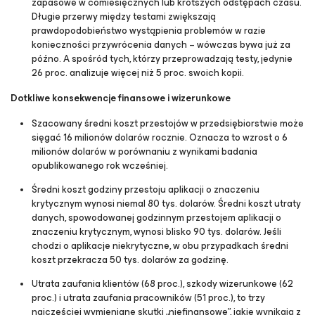
zapasowe w comiesięcznych lub krótszych odstępach czasu.
Długie przerwy między testami zwiększają
prawdopodobieństwo wystąpienia problemów w razie
konieczności przywrócenia danych – wówczas bywa już za
późno. A spośród tych, którzy przeprowadzają testy, jedynie
26 proc. analizuje więcej niż 5 proc. swoich kopii.
Dotkliwe konsekwencje finansowe i wizerunkowe
Szacowany średni koszt przestojów w przedsiębiorstwie może
sięgać 16 milionów dolarów rocznie. Oznacza to wzrost o 6
milionów dolarów w porównaniu z wynikami badania
opublikowanego rok wcześniej.
Średni koszt godziny przestoju aplikacji o znaczeniu
krytycznym wynosi niemal 80 tys. dolarów. Średni koszt utraty
danych, spowodowanej godzinnym przestojem aplikacji o
znaczeniu krytycznym, wynosi blisko 90 tys. dolarów. Jeśli
chodzi o aplikacje niekrytyczne, w obu przypadkach średni
koszt przekracza 50 tys. dolarów za godzinę.
Utrata zaufania klientów (68 proc.), szkody wizerunkowe (62
proc.) i utrata zaufania pracowników (51 proc.), to trzy
najczęściej wymieniane skutki „niefinansowe”, jakie wynikają z