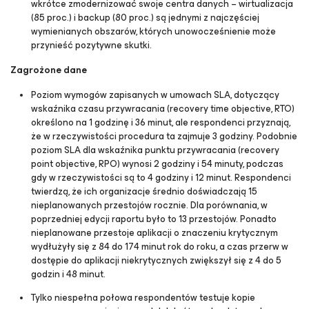
wkrótce zmodernizować swoje centra danych – wirtualizacja
(85 proc.) i backup (80 proc.) są jednymi z najczęściej
wymienianych obszarów, których unowocześnienie może
przynieść pozytywne skutki.
Zagrożone dane
Poziom wymogów zapisanych w umowach SLA, dotyczący
wskaźnika czasu przywracania (recovery time objective, RTO)
określono na 1 godzinę i 36 minut, ale respondenci przyznają,
że w rzeczywistości procedura ta zajmuje 3 godziny. Podobnie
poziom SLA dla wskaźnika punktu przywracania (recovery
point objective, RPO) wynosi 2 godziny i 54 minuty, podczas
gdy w rzeczywistości są to 4 godziny i 12 minut. Respondenci
twierdzą, że ich organizacje średnio doświadczają 15
nieplanowanych przestojów rocznie. Dla porównania, w
poprzedniej edycji raportu było to 13 przestojów. Ponadto
nieplanowane przestoje aplikacji o znaczeniu krytycznym
wydłużyły się z 84 do 174 minut rok do roku, a czas przerw w
dostępie do aplikacji niekrytycznych zwiększył się z 4 do 5
godzin i 48 minut.
Tylko niespełna połowa respondentów testuje kopie