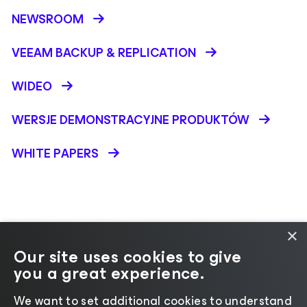
NEWSROOM
VEEAM BACKUP &
REPLICATION
WIDEO
WERSJE DEMONSTRACYJNE PRODUKTÓW
WHITE PAPERS
×
Our site uses cookies to give
Zmień język
you a great experience.
We want to set additional cookies to understand
©2026 Veeam® Software
|
Uwaga dotycząca