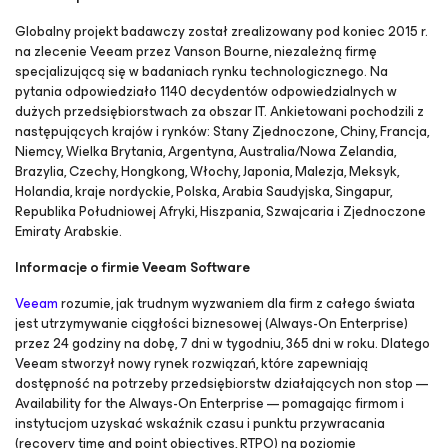
Globalny projekt badawczy został zrealizowany pod koniec 2015 r.
na zlecenie Veeam przez Vanson Bourne, niezależną firmę
specjalizującą się w badaniach rynku technologicznego. Na
pytania odpowiedziało 1140 decydentów odpowiedzialnych w
dużych przedsiębiorstwach za obszar IT. Ankietowani pochodzili z
następujących krajów i rynków: Stany Zjednoczone, Chiny, Francja,
Niemcy, Wielka Brytania, Argentyna, Australia/Nowa Zelandia,
Brazylia, Czechy, Hongkong, Włochy, Japonia, Malezja, Meksyk,
Holandia, kraje nordyckie, Polska, Arabia Saudyjska, Singapur,
Republika Południowej Afryki, Hiszpania, Szwajcaria i Zjednoczone
Emiraty Arabskie.
Informacje o firmie Veeam Software
Veeam
rozumie, jak trudnym wyzwaniem dla firm z całego świata
jest utrzymywanie ciągłości biznesowej (Always-On Enterprise)
przez 24 godziny na dobę, 7 dni w tygodniu, 365 dni w roku. Dlatego
Veeam stworzył nowy rynek rozwiązań, które zapewniają
dostępność na potrzeby przedsiębiorstw działających non stop —
Availability for the Always-On Enterprise
— pomagając firmom i
instytucjom uzyskać wskaźnik czasu i punktu przywracania
(recovery time and point objectives, RTPO) na poziomie