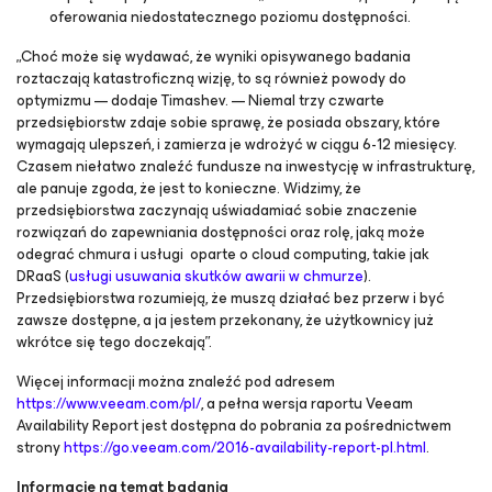
oferowania niedostatecznego poziomu dostępności.
„Choć może się wydawać, że wyniki opisywanego badania
roztaczają katastroficzną wizję, to są również powody do
optymizmu — dodaje Timashev. — Niemal trzy czwarte
przedsiębiorstw zdaje sobie sprawę, że posiada obszary, które
wymagają ulepszeń, i zamierza je wdrożyć w ciągu 6-12 miesięcy.
Czasem niełatwo znaleźć fundusze na inwestycję w infrastrukturę,
ale panuje zgoda, że jest to konieczne. Widzimy, że
przedsiębiorstwa zaczynają uświadamiać sobie znaczenie
rozwiązań do zapewniania dostępności oraz rolę, jaką może
odegrać chmura i usługi oparte o cloud computing, takie jak
DRaaS (
usługi usuwania skutków awarii w chmurze
).
Przedsiębiorstwa rozumieją, że muszą działać bez przerw i być
zawsze dostępne, a ja jestem przekonany, że użytkownicy już
wkrótce się tego doczekają”.
Więcej informacji można znaleźć pod adresem
https://www.veeam.com/pl/
, a pełna wersja raportu
Veeam
Availability Report
jest dostępna do pobrania za pośrednictwem
strony
https://go.veeam.com/2016-availability-report-pl.html
.
Informacje na temat badania