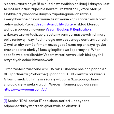
nieprzekraczającym 15 minut dla wszystkich aplikacji i danych. Jest
to możliwe dzięki zupełnie nowemu rozwiązaniu, które oferuje
szybkie przywracanie danych, zapobieganie ich utracie,
zweryfikowane odzyskiwanie, testowanie kopii zapasowych oraz
pełny wgląd. Pakiet
Veeam Availability Suite
, w skład którego
wchodzi oprogramowanie
Veeam Backup & Replication
,
wykorzystuje wirtualizację, systemy pamięci masowych i chmurę
obliczeniową – czyli technologie nowoczesnego centrum danych.
Czyni to, aby pomóc firmom oszczędzać czas, ograniczyć ryzyko
oraz znacznie obniżyć koszty kapitałowe i operacyjne. W ten
sposób wspiera klientów Veeam w realizowaniu ich bieżących i
przyszłych celów biznesowych.
Firma została założona w 2006 roku. Obecnie posiada ponad 37
000 partnerów (ProPartner) i ponad 183 000 klientów na świecie.
Główna siedziba firmy mieści się w Baar w Szwajcarii, a biura
znajdują się w wielu krajach. Więcej informacji pod adresem
https://www.veeam.com/pl/
.
[1]
Senior ITDM (senior IT decisions-maker) – decydent
odpowiedzialny w przedsiębiorstwie za obszar IT