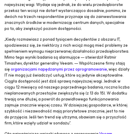
najwyższej wagi. Wydaje się jednak, że do wielu przedsiębiorstw
przekaz ten wciąż nie dotarł wystarczająco dosadnie, pomimo, że
dwóch na trzech respondentów przyznaje się do zainwestowania
znacznych środków w modernizację centrum danych, specjalnie
po to, aby zwiększyć poziom dostępności.
„Kiedy rozmawiasz z ponad tysiącem decydentów z obszaru IT,
spodziewasz się, że niektórzy z nich wciąż mogą mieć problemy ze
spełnieniem wymogu nieprzerwanej działalności przedsiębiorstwa.
Mimo tego wyniki badania są alarmujące — stwierdził Ratmir
Timashev, dyrektor generalny Veeam. — Współczesne firmy stają
się
organizacjami napędzanymi przez oprogramowanie
, więc działy
IT nie mogą już świadczyć usług, które są jedynie
akceptowalne
.
Ciągła dostępność jest dziś sprawą najwyższej wagi. Jednak w
ciągu 12 miesięcy od naszego poprzedniego badania, roczna liczba
nieplanowanych przestojów zwiększyła się (z 13 do 15). W dodatku
trwają one dłużej, a powrót do prawidłowego funkcjonowania
zajmuje znacznie więcej czasu. W dzisiejszej gospodarce, w której
szybkość i niezawodność mają priorytetowe znacznie, jest to nie
do przyjęcia. Jeśli ten trend się utrzyma, obawiam się o przyszłość
firm, które wzięły udział w sondażu”.
Oto najważniejsze wnioski płynące z opracowania
Veeam