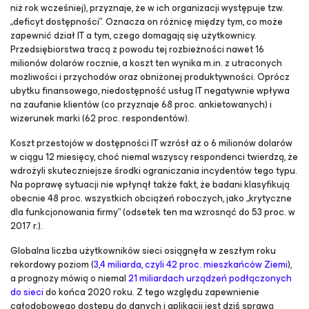
niż rok wcześniej), przyznaje, że w ich organizacji występuje tzw.
„deficyt dostępności”. Oznacza on różnicę między tym, co może
zapewnić dział IT a tym, czego domagają się użytkownicy.
Przedsiębiorstwa tracą z powodu tej rozbieżności nawet 16
milionów dolarów rocznie, a koszt ten wynika m.in. z utraconych
możliwości i przychodów oraz obniżonej produktywności. Oprócz
ubytku finansowego, niedostępność usług IT negatywnie wpływa
na zaufanie klientów (co przyznaje 68 proc. ankietowanych) i
wizerunek marki (62 proc. respondentów).
Koszt przestojów w dostępności IT wzrósł aż o 6 milionów dolarów
w ciągu 12 miesięcy, choć niemal wszyscy respondenci twierdzą, że
wdrożyli skuteczniejsze środki ograniczania incydentów tego typu.
Na poprawę sytuacji nie wpłynął także fakt, że badani klasyfikują
obecnie 48 proc. wszystkich obciążeń roboczych, jako „krytyczne
dla funkcjonowania firmy” (odsetek ten ma wzrosnąć do 53 proc. w
2017 r.).
Globalna liczba użytkowników sieci osiągnęła w zeszłym roku
rekordowy poziom (
3,4 miliarda, czyli 42 proc. mieszkańców Ziemi
),
a prognozy mówią o niemal
21 miliardach urządzeń podłączonych
do sieci
do końca 2020 roku. Z tego względu zapewnienie
całodobowego dostępu do danych i aplikacji jest dziś sprawą