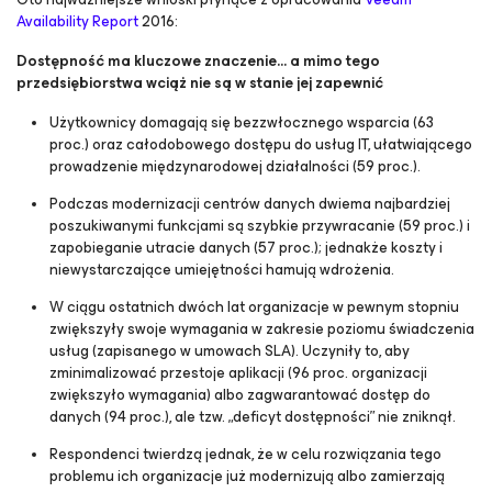
Availability Report
2016:
Dostępność ma kluczowe znaczenie… a mimo tego
przedsiębiorstwa wciąż nie są w stanie jej zapewnić
Użytkownicy domagają się bezzwłocznego wsparcia (63
proc.) oraz całodobowego dostępu do usług IT, ułatwiającego
prowadzenie międzynarodowej działalności (59 proc.).
Podczas modernizacji centrów danych dwiema najbardziej
poszukiwanymi funkcjami są szybkie przywracanie (59 proc.) i
zapobieganie utracie danych (57 proc.); jednakże koszty i
niewystarczające umiejętności hamują wdrożenia.
W ciągu ostatnich dwóch lat organizacje w pewnym stopniu
zwiększyły swoje wymagania w zakresie poziomu świadczenia
usług (zapisanego w umowach SLA). Uczyniły to, aby
zminimalizować przestoje aplikacji (96 proc. organizacji
zwiększyło wymagania) albo zagwarantować dostęp do
danych (94 proc.), ale tzw. „deficyt dostępności” nie zniknął.
Respondenci twierdzą jednak, że w celu rozwiązania tego
problemu ich organizacje już modernizują albo zamierzają