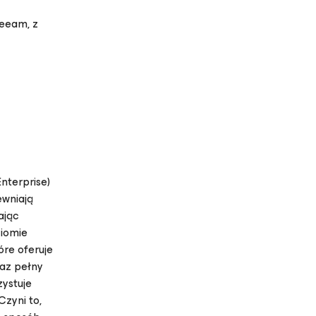
Veeam, z
nterprise)
ewniają
jąc
ziomie
óre oferuje
raz pełny
zystuje
zyni to,