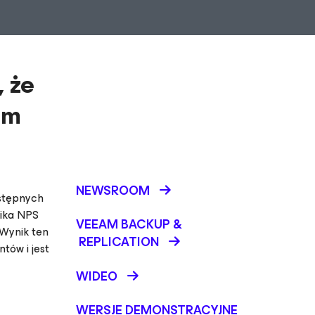
 że
em
NEWSROOM
ostępnych
nika NPS
VEEAM BACKUP &
Wynik ten
REPLICATION
tów i jest
WIDEO
WERSJE DEMONSTRACYJNE