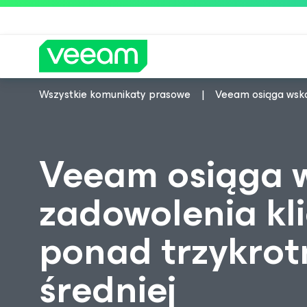
Wszystkie komunikaty prasowe
Veeam osiąga wska
Wskazówki firmy Veeam dla kl
Veeam osiąga 
zadowolenia kl
ponad trzykrot
średniej