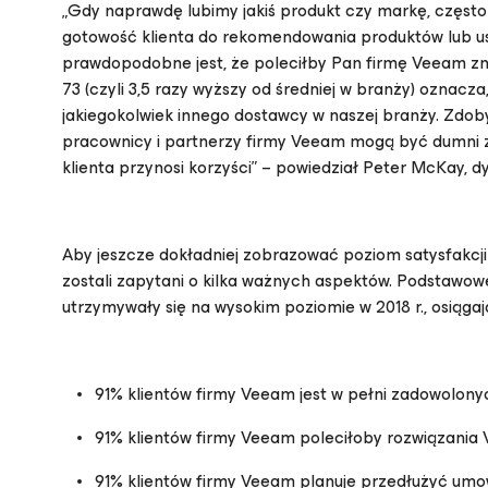
„Gdy naprawdę lubimy jakiś produkt czy markę, częs
gotowość klienta do rekomendowania produktów lub u
prawdopodobne jest, że poleciłby Pan firmę Veeam 
73 (czyli 3,5 razy wyższy od średniej w branży) oznacz
jakiegokolwiek innego dostawcy w naszej branży. Zdobyw
pracownicy i partnerzy firmy Veeam mogą być dumni z
klienta przynosi korzyści” – powiedział Peter McKay, 
Aby jeszcze dokładniej zobrazować poziom satysfakcji 
zostali zapytani o kilka ważnych aspektów. Podstawow
utrzymywały się na wysokim poziomie w 2018 r., osiągaj
91% klientów firmy Veeam jest w pełni zadowolon
91% klientów firmy Veeam poleciłoby rozwiązania
91% klientów firmy Veeam planuje przedłużyć umow