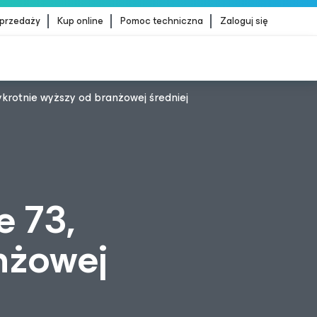
sprzedaży
Kup online
Pomoc techniczna
Zaloguj się
krotnie wyższy od branżowej średniej
dStrike
WIĘCEJ INFORMACJI
e 73,
nżowej