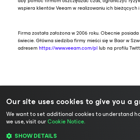
aby pomóc firmom oszczędzać czas, ograniczyć ryzyko
wspiera klientów Veeam w realizowaniu ich bieżących 
Firma została założona w 2006 roku. Obecnie posiada p
świecie. Główna siedziba firmy mieści się w Baar w Szwaj
adresem
https://www.veeam.com/pl
lub na profilu Twi
Our site uses cookies to give you a 
We want to set additional cookies to understand ho
©2026 Veeam® Software
|
Uwaga dotycząca 
we use, visit our
Cookie Notice.
Zasady licencjon
SHOW DETAILS