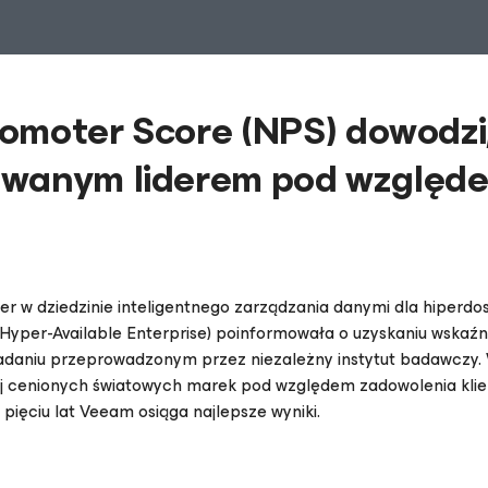
omoter Score (NPS) dowodzi,
owanym liderem pod względ
ider w dziedzinie inteligentnego zarządzania danymi dla hiperd
 Hyper-Available Enterprise) poinformowała o uzyskaniu wskaź
adaniu przeprowadzonym przez niezależny instytut badawczy. 
ej cenionych światowych marek pod względem zadowolenia klien
 pięciu lat Veeam osiąga najlepsze wyniki.