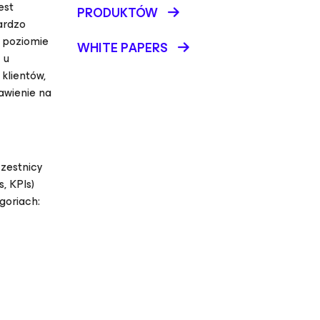
est
PRODUKTÓW
ardzo
 poziomie
WHITE PAPERS
 u
klientów,
awienie na
czestnicy
, KPIs)
goriach: