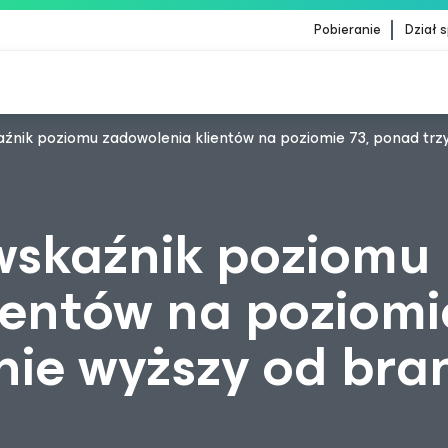
Pobieranie
Dział 
źnik poziomu zadowolenia klientów na poziomie 73, ponad trzy
ientów, których dotyczy aktualizacja treści Crow
wskaźnik poziomu
ientów na poziomi
nie wyższy od bra