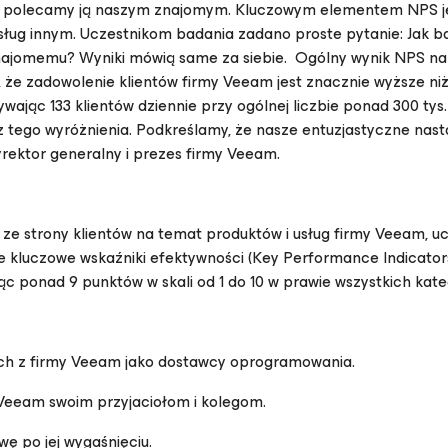
to polecamy ją naszym znajomym. Kluczowym elementem NPS j
sług innym. Uczestnikom badania zadano proste pytanie:
Jak b
znajomemu
? Wyniki mówią same za siebie. Ogólny wynik NPS na
a, że zadowolenie klientów firmy Veeam jest znacznie wyższe niż
ając 133 klientów dziennie przy ogólnej liczbie ponad 300 tys. 
 tego wyróżnienia. Podkreślamy, że nasze entuzjastyczne nast
dyrektor generalny i prezes firmy Veeam.
ze strony klientów na temat produktów i usług firmy Veeam, u
e kluczowe wskaźniki efektywności (Key Performance Indicators
ąc ponad 9 punktów w skali od 1 do 10 w prawie wszystkich kate
ych z firmy Veeam jako dostawcy oprogramowania.
 Veeam swoim przyjaciołom i kolegom.
ę po jej wygaśnięciu.