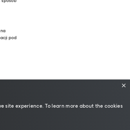
n sposób
 na
macji pod
×
e site experience. ​To learn more about the cookies
rawo
|
Zmień język