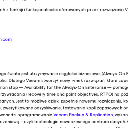
ch z funkcji i funkcjonalności oferowanych przez rozwiązania 
m.com
.
go świata jest utrzymywanie ciągłości biznesowej (Always-On E
 roku. Dlatego Veeam stworzył nowy rynek rozwiązań, które zap
h non stop —
Availability for the Always-On Enterprise
— pomaga
przywracania (recovery time and point objectives, RTPO) na po
 danych. Jest to możliwe dzięki zupełnie nowemu rozwiązaniu, kt
e, zweryfikowane odzyskiwanie, testowanie kopii zapasowych o
o wchodzi oprogramowanie
Veeam Backup & Replication
, wykor
iczeniową – czyli technologie nowoczesnego centrum danych. C