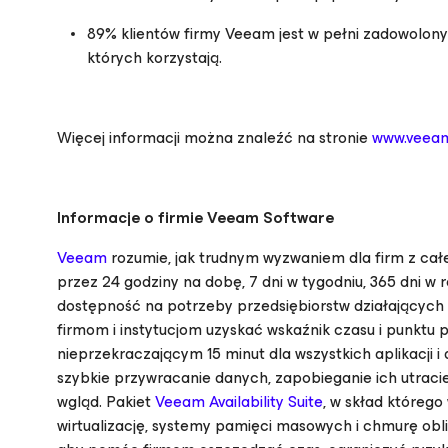
89% klientów firmy Veeam jest w pełni zadowolony
których korzystają.
Więcej informacji można znaleźć na stronie
www.veea
Informacje o firmie Veeam Software
Veeam
rozumie, jak trudnym wyzwaniem dla firm z całe
przez 24 godziny na dobę, 7 dni w tygodniu, 365 dni w
dostępność na potrzeby przedsiębiorstw działającyc
firmom i instytucjom uzyskać wskaźnik czasu i punktu 
nieprzekraczającym 15 minut dla wszystkich aplikacji i
szybkie przywracanie danych, zapobieganie ich utraci
wgląd. Pakiet
Veeam Availability Suite
, w skład któreg
wirtualizację, systemy pamięci masowych i chmurę obl