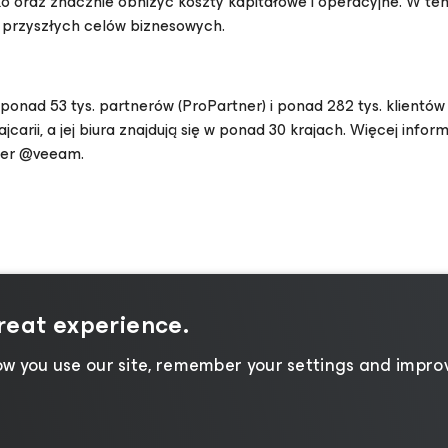
 oraz znacznie obniżyć koszty kapitałowe i operacyjne. W te
i przyszłych celów biznesowych.
onad 53 tys. partnerów (ProPartner) i ponad 282 tys. klientów
carii, a jej biura znajdują się w ponad 30 krajach. Więcej infor
tter @veeam.
great experience.
w you use our site, remember your settings and improv
prywatności
|
Informacja na temat plików cookie
|
P
owania
|
Zasoby dla dostawców