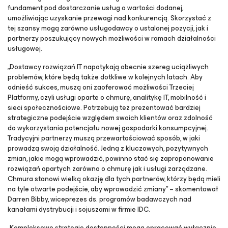
fundament pod dostarczanie usług o wartości dodanej,
umożliwiając uzyskanie przewagi nad konkurencją. Skorzystać z
tej szansy mogą zarówno usługodawcy o ustalonej pozycji, jak i
partnerzy poszukujący nowych możliwości w ramach działalności
usługowej.
„Dostawcy rozwiązań IT napotykają obecnie szereg uciążliwych
problemów, które będą także dotkliwe w kolejnych latach. Aby
odnieść sukces, muszą oni zaoferować możliwości Trzeciej
Platformy, czyli usługi oparte o chmurę, analitykę IT, mobilność i
sieci społecznościowe. Potrzebują też prezentować bardziej
strategiczne podejście względem swoich klientów oraz zdolność
do wykorzystania potencjału nowej gospodarki konsumpcyjnej.
Tradycyjni partnerzy muszą przewartościować sposób, w jaki
prowadzą swoją działalność. Jedną z kluczowych, pozytywnych
zmian, jakie mogą wprowadzić, powinno stać się zaproponowanie
rozwiązań opartych zarówno o chmurę jak i usługi zarządzane.
Chmura stanowi wielką okazję dla tych partnerów, którzy będą mieli
na tyle otwarte podejście, aby wprowadzić zmiany” – skomentował
Darren Bibby, wiceprezes ds. programów badawczych nad
kanałami dystrybucji i sojuszami w firmie IDC.
„Kompleksowe strategie dostępności mogą opracować wyłącznie