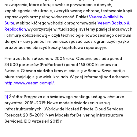
rozwiązania, które oferuje szybkie przywracanie danych,
zapobieganie ich utracie, zweryfikowaną ochronę, testowanie kopii
zapasowych oraz pełną widoczność. Pakiet
Veeam Availability
Suite
, w skład którego wchodzi oprogramowanie
Veeam Backup &
Replication
, wykorzystuje wirtualizację, systemy pamięci masowych
i chmurę obliczeniową – czyli technologie nowoczesnego centrum
danych – aby pomóc firmom oszczędzać czas, ograniczyć ryzyko
oraz znacznie obniżyć koszty kapitałowe i operacyjne.
Firma została założona w 2006 roku. Obecnie posiada ponad
34 500 partnerów (ProPartner) i ponad 168 000 klientów na
świecie. Główna siedziba firmy mieści się w Baar w Szwajcarii, a
biura znajdują się w wielu krajach. Więcej informacji pod adresem
http://www.veeam.com/pl/
.
[i]
Źródło:
Prognoza dla światowego hostingu usług w chmurze
prywatnej 2015–2019: Nowe modele świadczenia usług
infrastrukturalnych (Worldwide Hosted Private Cloud Services
Forecast, 2015–2019: New Models for Delivering Infrastructure
Services)
, IDC, wrzesień 2015 r.