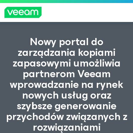
Wskazówki firmy Veeam dla klientów, których
Nowy portal do
dotyczy aktualizacja treści CrowdStrike
zarządzania kopiami
WIĘCEJ
zapasowymi umożliwia
INFORMA
CJI
partnerom Veeam
wprowadzanie na rynek
nowych usług oraz
szybsze generowanie
przychodów związanych z
rozwiązaniami