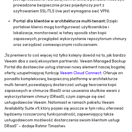
prowadzone bezpiecznie przez pojedynczy port z
szyfrowaniem SSL/TLS (nie jest wymagana sieć VPN).
Portal dla klientów w architekturze
multi-tenant
:
Dzięki
portalowi klienci mogą konfigurować użytkowników i
lokalizacje, monitorować w łatwy sposób stan kopii
zapasowych, przeglądać wykorzystanie repozytorium chmury
oraz zarządzać comiesięcznymi rozliczeniami.
„Ta premiera to coś więcej niż tylko kolejny dowód na to, jak bardzo
Veeam dba o swój ekosystem partnerski. Veeam Managed Backup
Portal dla dostawców usług stanowi nowy element naszej bogatej
oferty, uzupełniającej funkcję
Veeam Cloud Connect
. Oferuje on
ponadto kompleksową, bezpieczną platformę w architekturze
multi-tenant,
pozwalającą dostarczać usługę tworzenia kopii
zapasowych w chmurze (BaaS) oraz usuwania skutków awarii z
wykorzystaniem chmury (DRaaS), czym zajmuje się sieć
usługodawców Veeam. Natomiast w ramach pakietu Veeam
Availability Suite v9, który pojawi się jeszcze w tym roku, oferować
będziemy rozszerzoną funkcjonalność, zapewniającą także
usługodawcom możliwość dostarczenia swoim klientom usługi
DRaaS” – dodaje Ratmir Timashev.