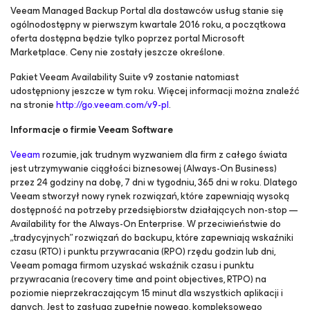
Veeam Managed Backup Portal dla dostawców usług stanie się
ogólnodostępny w pierwszym kwartale 2016 roku, a początkowa
oferta dostępna będzie tylko poprzez portal Microsoft
Marketplace. Ceny nie zostały jeszcze określone.
Pakiet Veeam Availability Suite v9 zostanie natomiast
udostępniony jeszcze w tym roku. Więcej informacji można znaleźć
na stronie
http://go.veeam.com/v9-pl
.
Informacje o firmie Veeam Software
Veeam
rozumie, jak trudnym wyzwaniem dla firm z całego świata
jest utrzymywanie ciągłości biznesowej (Always-On Business)
przez 24 godziny na dobę, 7 dni w tygodniu, 365 dni w roku. Dlatego
Veeam stworzył nowy rynek rozwiązań, które zapewniają wysoką
dostępność na potrzeby przedsiębiorstw działających non-stop —
Availability for the Always-On Enterprise
. W przeciwieństwie do
„tradycyjnych” rozwiązań do backupu, które zapewniają wskaźniki
czasu (RTO) i punktu przywracania (RPO) rzędu godzin lub dni,
Veeam pomaga firmom uzyskać wskaźnik czasu i punktu
przywracania (recovery time and point objectives, RTPO) na
poziomie nieprzekraczającym 15 minut dla wszystkich aplikacji i
danych. Jest to zasługą zupełnie nowego, kompleksowego