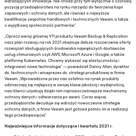
wdrażających innowacje. Nie chodzi przy tym wyłącznie o czołową
pozycję przedsiębiorstwa na rynku narzędzi do tworzenia kopii
zapasowych i ochrony danych, ale również o najwyższe
kwalifikacje zespołów handlowych i technicznych Veeam, a także
o wyjątkową społeczność partnerów”.
„Oprócz wersji głównej V11 produktu Veeam Backup & Replication
nasz plan rozwoju na rok 2021 obejmuje dalsze rozszerzenie oferty
rozwiązań obsługujących środowiska największych dostawców
usług chmurowych czyli AWS, Microsoft Azure i Google, a także
platformę Kubernetes. Chcemy wykazać się elastycznością i
integrować nowe technologie” — powiedział Danny Allan, dyrektor
ds. technicznych i wiceprezes ds. strategii produktowej w firmie
Veeam. „Wprowadzone przez nas ostatnio na rynek produkty
odznaczają się najlepszą w swojej klasie jakością i wydajnością,
nasi klienci uzyskują dzięki nim najnowocześniejsze mechanizmy
ochrony danych i odtwarzania po awarii. Coraz więcej
przedsiębiorstw decyduje się wdrożyć nowoczesne strategie
ochrony danych, a firma Veeam jest gotowa pomóc im w realizacji
tego przedsięwzięcia”.
Najważniejsze informacje dotyczące I kwartału 2021 r.