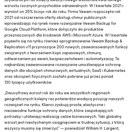
wzrostu rocznych przychodów odnawialnych. W I kwartale 2021 r.
wyniósł on 25% licząc rok do roku. Firma Veeam rozpoczęła rok
2021 od rozszerzenia oferty obsługi chmur publicznych
wprowadzając na rynek nowe rozwiązanie Veeam Backup
for
Google Cloud Platform
, które dołączyło do produktów
przeznaczonych dla środowisk AWS i Microsoft Azure. W I kwartale
pojawiło się na rynku również oprogramowanie Veeam Backup &
Replication v11 przynoszące 200 nowych, zaawansowanych funkcji
związanych z tworzeniem kopii zapasowych, chmurą,
odtwarzaniem po awarii, bezpieczeństwem i automatyzacją. Te
najbardziej zaawansowane rozwiązanie umożliwiające ochronę
danych dla obciążeń chmurowych, wirtualnych, SaaS i Kubernetes
oraz obciążeń fizycznych zostało pobrane już przez ponad
130 tysięcy użytkowników.
„Dwucyfrowy wzrost rok do roku we wszystkich regionach
geograficznych kolejny raz potwierdza wiodącą pozycję naszych
rozwiązań na rynku. Klienci zyskują proste, elastyczne i
niezawodne funkcje ochrony danych, które zaspokajają ich
potrzeby i ułatwiają realizację celów biznesowych. Taki globalny
wzrost jest niesłychanym osiągnięciem w trudnej sytuacji, z którą
wszyscy musimy się zmierzyć” — powiedział William H. Largent,