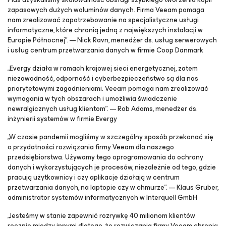
zapasowych dużych woluminów danych. Firma Veeam pomaga
nam zrealizować zapotrzebowanie na specjalistyczne usługi
informatyczne, które chronią jedną z największych instalacji w
Europie Północnej”. — Nick Ravn, menedżer ds. usług serwerowych
i usług centrum przetwarzania danych w firmie Coop Danmark
„Evergy działa w ramach krajowej sieci energetycznej, zatem
niezawodność, odporność i cyberbezpieczeństwo są dla nas
priorytetowymi zagadnieniami. Veeam pomaga nam zrealizować
wymagania w tych obszarach i umożliwia świadczenie
newralgicznych usług klientom”. — Rob Adams, menedżer ds.
inżynierii systemów w firmie Evergy
„W czasie pandemii mogliśmy w szczególny sposób przekonać się
o przydatności rozwiązania firmy Veeam dla naszego
przedsiębiorstwa. Używamy tego oprogramowania do ochrony
danych i wykorzystujących je procesów, niezależnie od tego, gdzie
pracują użytkownicy i czy aplikacje działają w centrum
przetwarzania danych, na laptopie czy w chmurze”. — Klaus Gruber,
administrator systemów informatycznych w Interquell GmbH
„Jesteśmy w stanie zapewnić rozrywkę 40 milionom klientów
rocznie między innymi dlatego, że rozwiązania firmy Veeam chronią