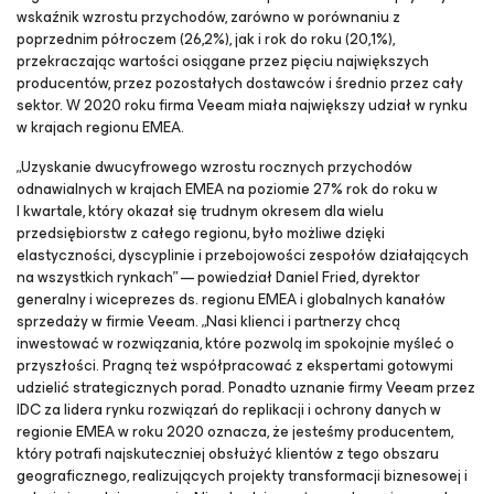
wskaźnik wzrostu przychodów, zarówno w porównaniu z
poprzednim półroczem (26,2%), jak i rok do roku (20,1%),
przekraczając wartości osiągane przez pięciu największych
producentów, przez pozostałych dostawców i średnio przez cały
sektor. W 2020 roku firma Veeam miała największy udział w rynku
w krajach regionu EMEA.
„Uzyskanie dwucyfrowego wzrostu rocznych przychodów
odnawialnych w krajach EMEA na poziomie 27% rok do roku w
I kwartale, który okazał się trudnym okresem dla wielu
przedsiębiorstw z całego regionu, było możliwe dzięki
elastyczności, dyscyplinie i przebojowości zespołów działających
na wszystkich rynkach” — powiedział Daniel Fried, dyrektor
generalny i wiceprezes ds. regionu EMEA i globalnych kanałów
sprzedaży w firmie Veeam. „Nasi klienci i partnerzy chcą
inwestować w rozwiązania, które pozwolą im spokojnie myśleć o
przyszłości. Pragną też współpracować z ekspertami gotowymi
udzielić strategicznych porad. Ponadto uznanie firmy Veeam przez
IDC za lidera rynku rozwiązań do replikacji i ochrony danych w
regionie EMEA w roku 2020 oznacza, że jesteśmy producentem,
który potrafi najskuteczniej obsłużyć klientów z tego obszaru
geograficznego, realizujących projekty transformacji biznesowej i