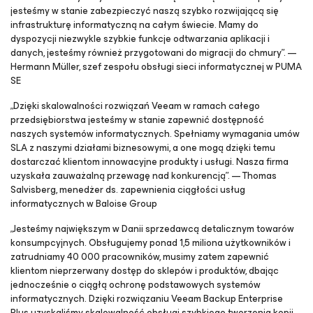
jesteśmy w stanie zabezpieczyć naszą szybko rozwijającą się
infrastrukturę informatyczną na całym świecie. Mamy do
dyspozycji niezwykle szybkie funkcje odtwarzania aplikacji i
danych, jesteśmy również przygotowani do migracji do chmury”. —
Hermann Müller, szef zespołu obsługi sieci informatycznej w PUMA
SE
„Dzięki skalowalności rozwiązań Veeam w ramach całego
przedsiębiorstwa jesteśmy w stanie zapewnić dostępność
naszych systemów informatycznych. Spełniamy wymagania umów
SLA z naszymi działami biznesowymi, a one mogą dzięki temu
dostarczać klientom innowacyjne produkty i usługi. Nasza firma
uzyskała zauważalną przewagę nad konkurencją”. — Thomas
Salvisberg, menedżer ds. zapewnienia ciągłości usług
informatycznych w Baloise Group
„Jesteśmy największym w Danii sprzedawcą detalicznym towarów
konsumpcyjnych. Obsługujemy ponad 1,5 miliona użytkowników i
zatrudniamy 40 000 pracowników, musimy zatem zapewnić
klientom nieprzerwany dostęp do sklepów i produktów, dbając
jednocześnie o ciągłą ochronę podstawowych systemów
informatycznych. Dzięki rozwiązaniu Veeam Backup Enterprise
Plus
uzyskaliśmy skalowalność obsługi szybkiego tworzenia kopii