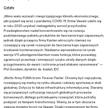
Cytaty
„Mimo wielu wyzwań i niesprzyjającego klimatu ekonomicznego,
jaki pojawił się wraz z pandemią COVID-19, firmie Veeam udało się
w roku 2020 uzyskać niebagatelny wzrost przychodów.
Przedsiębiorstwo nadal koncentrowało się na rozwoju
podstawowego pakietu produktów do tworzenia kopii zapasowych,
jednak dzięki przejęciu firmy Kasten wkroczyło również na
rozwijający się rynek rozwiązań do tworzenia kopii zapasowych
środowisk kontenerowych. Niedawno wprowadzona na rynek
wersja V11 udostępnia klientom nowe funkcje, które pozwalają
ograniczyć przestoje i zmniejszyć ryzyko utraty danych dzięki
przygotowaniu do awarii i ochronie przed atakami ransomware”. —
Phil Goodwin, dyrektor ds. badań, IDC
„Motto firmy PUMA brzmi: Forever Faster. Chcemy być najszybciej
rozwijającą się marką na rynku obuwia i odzieży sportowej w skali
globalnej. Dotyczy to także infrastruktury informatycznej. Staramy
się przyspieszyć cyfryzację naszych globalnych procesów
biznesowych, dlatego potrzebujemy rozwiązań, które potrafią
podążać za tempem transformacji. Wiemy, że w tym obszarze
zawsze możemy liczyć na Veeam. Dzięki rozwiązaniom tej firmy