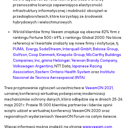
przenoszalna licencja zapewniająca elastyczność
infrastruktury informatycznej i mobilność obciążeń w
przedsiębiorstwach, które korzystają ze środowisk
hybrydowych i wielochmurowych.
Wśród klientów firmy Veeam znajduje się obecnie 82% firm z
rankingu Fortune 500 i 69% z rankingu Global 2000. Na liście
referencji w I kwartale znalazły się nowe firmy i instytucje, tj.
PUMA
,
Evergy
,
SodaStream
,
Interquell GmbH
,
Baloise Group
,
Golfzon
,
Coop Danmark
,
Kinepolis Group
,
McCarthy Buildings
Companies, Inc
,
gmina Helsingør
,
Yerevan Brandy Company
,
Volkswagen Argentina
, NTT Data,
Japanese Racing
Association
,
Eastern Ontario Health System
oraz
Instituto
Nacional de Técnica Aeroespacial (INTA)
.
Trwa przyjmowanie zgłoszeń uczestnictwa w
VeeamON 2021
,
uznanej konferencji wirtualnej poświęconej modernizacji
mechanizmów ochrony danych, która odbędzie się w dniach 25-26
maja 2021 r. Prawie 15 000 klientów, partnerów i liderów opinii
wzięło udział w wirtualnej konferencji VeeamON 2020 oraz
regionalnych wydarzeniach VeeamON Forum na całym świecie.
Więcej informacji można znaleźć na stronie
www.veeam.com
.