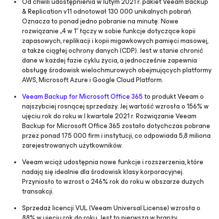
Od chwili udostępnienia w lutym 2021 r. pakiet Veeam Backup
& Replication v11 odnotował 130 000 unikalnych pobrań.
Oznacza to ponad jedno pobranie na minutę. Nowe
rozwiązanie „4 w 1” ​łączy w sobie funkcje dotyczące kopii
zapasowych, replikacji i kopii migawkowych pamięci masowej,
a także ciągłej ochrony danych (CDP). Jest w stanie chronić
dane w każdej fazie cyklu życia, a jednocześnie zapewnia
obsługę środowisk wielochmurowych obejmujących platformy
AWS, Microsoft Azure i Google Cloud Platform.
Veeam Backup for
Microsoft Office 365
to produkt Veeam o
najszybciej rosnącej sprzedaży. Jej wartość wzrosła o 156% w
ujęciu rok do roku w I kwartale 2021 r. Rozwiązanie Veeam
Backup
for Microsoft Office 365
zostało dotychczas pobrane
przez ponad 175 000 firm i instytucji, co odpowiada 5,8 miliona
zarejestrowanych użytkowników.
Veeam wciąż udostępnia nowe funkcje i rozszerzenia, które
nadają się idealnie dla środowisk klasy korporacyjnej.
Przyniosło to wzrost o 246% rok do roku w obszarze dużych
transakcji.
Sprzedaż licencji VUL (Veeam Universal License) wzrosła o
88% w ujęciu rok do roku. Jest to pierwsza w branży