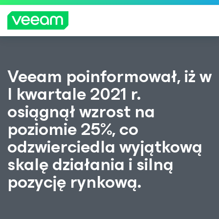
Wskazówki firmy Veeam dla klientów, których
Veeam poinformował, iż w
dotyczy aktualizacja treści CrowdStrike
I kwartale 2021 r.
WIĘCEJ
INFORMA
osiągnął wzrost na
CJI
poziomie 25%, co
odzwierciedla wyjątkową
skalę działania i silną
pozycję rynkową.