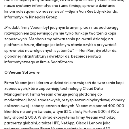
nasze systemy informatyczne i umożliwiają sprawne działanie
kinom należącym do naszej sieci”. —Bjorn Van Reet, dyrektor ds.
informatyki w Kinepolis Group
„Produkt firmy Veeam był jedynym branym przez nas pod uwagę
rozwiązaniem zapewniającym nie tylko funkcje tworzenia kopii
zapasowych. Mechanizmy odtwarzania po awarii działają na
platformie Azure, dlatego jesteśmy w stanie szybko przywrócić
sprawność newralgicznych systemów”. — Hen Ron, dyrektor ds.
globalnej infrastruktury i dyrektor ds. bezpieczeństwa
informatycznego w firmie SodaStream
O Veeam Software
Firma Veeam jest liderem w dziedzinie rozwiązań do tworzenia kopii
zapasowych, które zapewniają technologię Cloud Data
Management. Firma Veeam oferuje jedną platformę do
modernizacji kopii zapasowych, przyspieszania hybrydowej chmury
obliczeniowej i zabezpieczania danych. Veeam ma ponad 400 000
klientów na całym świecie, w tym 82% z listy Fortune 500 i 69% z
listy Global 2 000. W skład ekosystemu firmy Veeam wchodzą
partnerzy globalni, a także HPE, NetApp, Cisco i Lenovo jako
wyłączni resellerzy. Firma Veeam posiada biura w ponad 30