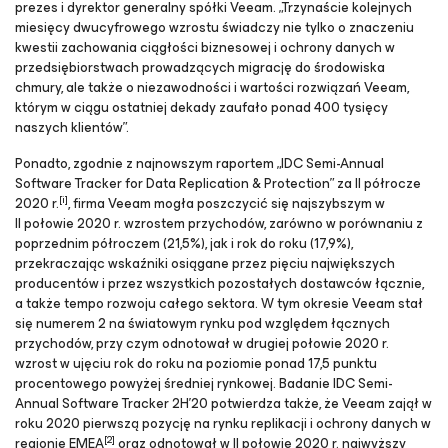
prezes i dyrektor generalny spółki Veeam. „Trzynaście kolejnych
miesięcy dwucyfrowego wzrostu świadczy nie tylko o znaczeniu
kwestii zachowania ciągłości biznesowej i ochrony danych w
przedsiębiorstwach prowadzących migrację do środowiska
chmury, ale także o niezawodności i wartości rozwiązań Veeam,
którym w ciągu ostatniej dekady zaufało ponad 400 tysięcy
naszych klientów”.
Ponadto, zgodnie z najnowszym raportem „IDC Semi-Annual
Software Tracker for Data Replication & Protection” za II półrocze
[i]
2020 r.
, firma Veeam mogła poszczycić się najszybszym w
II połowie 2020 r. wzrostem przychodów, zarówno w porównaniu z
poprzednim półroczem (21,5%), jak i rok do roku (17,9%),
przekraczając wskaźniki osiągane przez pięciu największych
producentów i przez wszystkich pozostałych dostawców łącznie,
a także tempo rozwoju całego sektora. W tym okresie Veeam stał
się numerem 2 na światowym rynku pod względem łącznych
przychodów, przy czym odnotował w drugiej połowie 2020 r.
wzrost w ujęciu rok do roku na poziomie ponad 17,5 punktu
procentowego powyżej średniej rynkowej. Badanie IDC Semi-
Annual Software Tracker 2H’20 potwierdza także, że Veeam zajął w
roku 2020 pierwszą pozycję na rynku replikacji i ochrony danych w
[2]
regionie EMEA
oraz odnotował w II połowie 2020 r. najwyższy